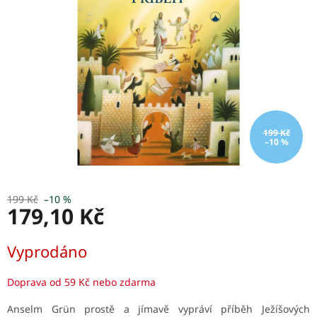
199 Kč
–10 %
199 Kč
–10 %
179,10 Kč
Měrná
Vyprodáno
cena:
Doprava od 59 Kč nebo zdarma
Anselm Grün prostě a jímavě vypráví příběh Ježíšových