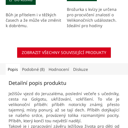
Brožurka s kvízy je určena
Bůh je přítelem i v těžkých
pro procvičení znalostí o
časech a že může vše změnit
Velikonočních událostech.
k dobrému.
Ideální pro hodiny
náboženství.
ZOBRAZIT VŠECHNY SOUVISEJÍCÍ PRODUKTY
Popis
Podobné (8)
Hodnocení
Diskuze
Detailní popis produktu
Ježíšův vjezd do Jeruzaléma, poslední večeře s učedníky,
cesta na Golgotu, ukřižování, vzkříšení. To vše je
velikonoční příběh: příběh notoricky známý, přesto
tajemný, místy ponurý, až se tají dech. Příběh dotýkající
se našeho srdce, provázený tolika rozmanitými pocity.
Příběh, který končí tou největší nadějí.
Takové je i zpracování závěru Ježíšova života pro děti od