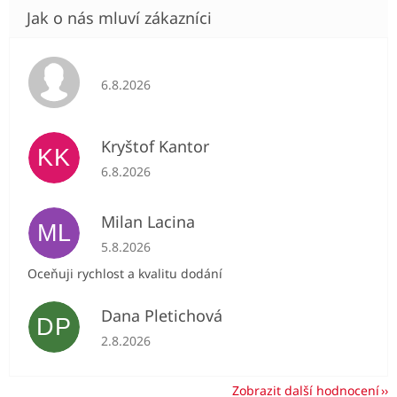
Hodnocení obchodu je 5 z 5 hvězdiček.
6.8.2026
Kryštof Kantor
KK
Hodnocení obchodu je 5 z 5 hvězdiček.
6.8.2026
Milan Lacina
ML
Hodnocení obchodu je 5 z 5 hvězdiček.
5.8.2026
Oceňuji rychlost a kvalitu dodání
Dana Pletichová
DP
Hodnocení obchodu je 5 z 5 hvězdiček.
2.8.2026
Zobrazit další hodnocení