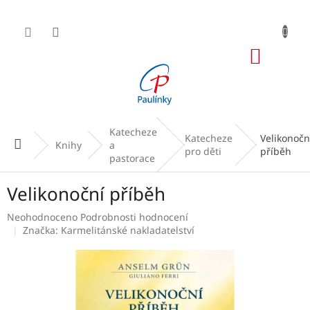
Přejít
na
obsah
NÁKUP
KOŠÍK
Katecheze
Katecheze
Velikonočn
Domů
Knihy
a
pro děti
příběh
pastorace
Velikonoční příběh
Průměrné
Neohodnoceno
Podrobnosti hodnocení
hodnocení
Značka:
Karmelitánské nakladatelství
produktu
je
0,0
z
5
hvězdiček.