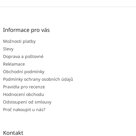
Z
á
p
a
Informace pro vás
t
Možnosti platby
í
Slevy
Doprava a poštovné
Reklamace
Obchodní podmínky
Podmínky ochrany osobních údajů
Pravidla pro recenze
Hodnocení obchodu
Odstoupení od smlouvy
Proč nakoupit u nás?
Kontakt