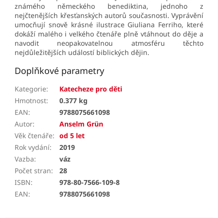
známého německého benediktina, jednoho z
nejčtenějších křesťanských autorů současnosti. Vyprávění
umocňují snov
ě krásné ilustrace Giuliana Ferriho, které
dokáží malého i velkého čtenáře plně vtáhnout do děje a
navodit neopakovatelnou atmosféru těchto
nejdůležitějších událostí biblických dějin.
Doplňkové parametry
Kategorie
:
Katecheze pro děti
Hmotnost
:
0.377 kg
EAN
:
9788075661098
Autor
:
Anselm Grün
Věk čtenáře
:
od 5 let
Rok vydání
:
2019
Vazba
:
váz
Počet stran
:
28
ISBN
:
978-80-7566-109-8
EAN
:
9788075661098