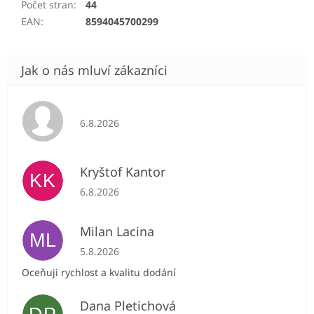
Počet stran
:
44
EAN
:
8594045700299
Hodnocení obchodu je 5 z 5 hvězdiček.
6.8.2026
Kryštof Kantor
KK
Hodnocení obchodu je 5 z 5 hvězdiček.
6.8.2026
Milan Lacina
ML
Hodnocení obchodu je 5 z 5 hvězdiček.
5.8.2026
Oceňuji rychlost a kvalitu dodání
Dana Pletichová