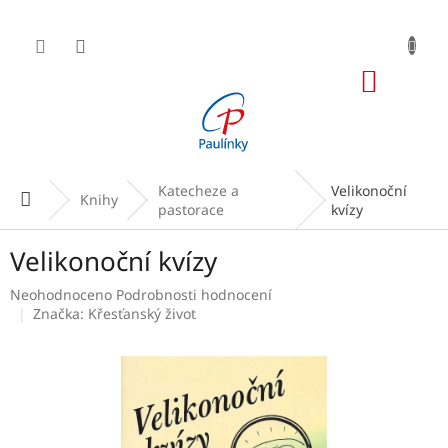
Přejít
na
obsah
NÁKUP
KOŠÍK
Katecheze a
Velikonoční
Domů
Knihy
pastorace
kvízy
Velikonoční kvízy
Průměrné
Neohodnoceno
Podrobnosti hodnocení
hodnocení
Značka:
Křesťanský život
produktu
je
0,0
z
5
hvězdiček.