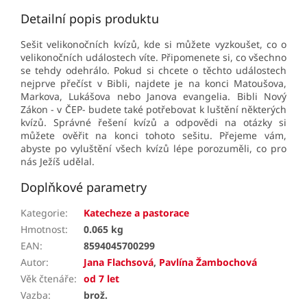
Detailní popis produktu
Sešit velikonočních kvízů, kde si můžete vyzkoušet, co o
velikonočních událostech víte. Připomenete si, co všechno
se tehdy odehrálo. Pokud si chcete o těchto událostech
nejprve přečíst v Bibli, najdete je na konci Matoušova,
Markova, Lukášova nebo Janova evangelia. Bibli Nový
Zákon - v ČEP- budete také potřebovat k luštění některých
kvízů. Správné řešení kvízů a odpovědi na otázky si
můžete ověřit na konci tohoto sešitu. Přejeme vám,
abyste po vyluštění všech kvízů lépe porozuměli, co pro
nás Ježíš udělal.
Doplňkové parametry
Kategorie
:
Katecheze a pastorace
Hmotnost
:
0.065 kg
EAN
:
8594045700299
Autor
:
Jana Flachsová
,
Pavlína Žambochová
Věk čtenáře
:
od 7 let
Vazba
:
brož.