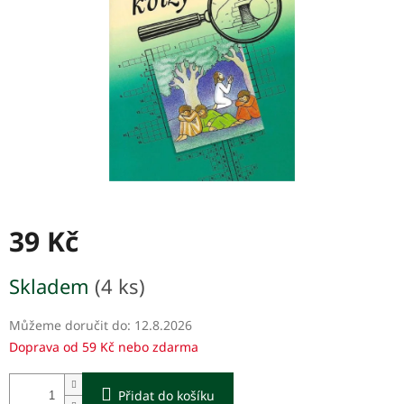
39 Kč
Měrná
Skladem
(4 ks)
cena:
Můžeme doručit do:
12.8.2026
Doprava od 59 Kč nebo zdarma
Přidat do košíku