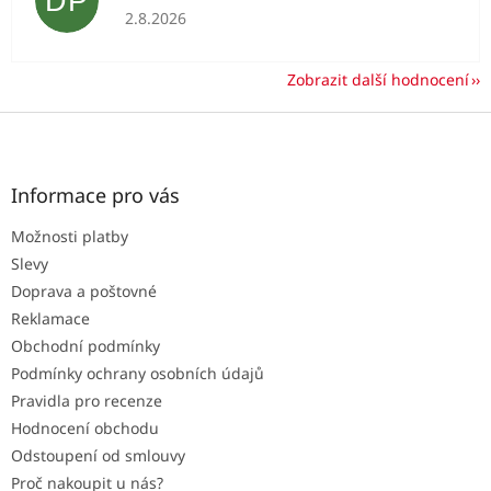
DP
Hodnocení obchodu je 5 z 5 hvězdiček.
2.8.2026
Zobrazit další hodnocení
Z
á
p
a
Informace pro vás
t
Možnosti platby
í
Slevy
Doprava a poštovné
Reklamace
Obchodní podmínky
Podmínky ochrany osobních údajů
Pravidla pro recenze
Hodnocení obchodu
Odstoupení od smlouvy
Proč nakoupit u nás?