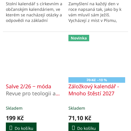
Stolní kalendář s církevním a
Zamyšlení na každý den v
občanským kalendáriem, ve
roce napsaná tak, jako by k
kterém se nacházejí otázky a
vám mluvil sám Ježíš.
odpovědi na základní
Vycházejí z míst v Písmu,
náměty víry, doplněný
která zaslibují radost. U
fotografiemi kostelů, přírody
každého podnětu jsou i
a kaplí.
biblické odkazy.
Novinka
79 Kč
–10 %
Salve 2/26 ‒ móda
Záložkový kalendář -
Revue pro teologii a
Mnoho štěstí 2027
duchovní život
Skladem
Skladem
199 Kč
71,10 Kč
Do košíku
Do košíku