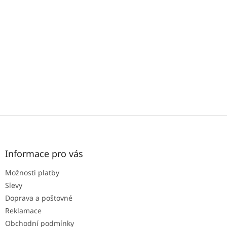
í
p
r
v
k
y
v
ý
p
i
s
u
Z
á
p
a
Informace pro vás
t
Možnosti platby
í
Slevy
Doprava a poštovné
Reklamace
Obchodní podmínky