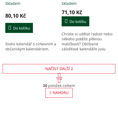
Skladem
Skladem
71,10 Kč
80,10 Kč
Do košíku
Do košíku
Chcete si udělat radost nebo
někoho potěšit pěknou
Stolní kalendář s církevním a
maličkostí? Oblíbené
občanským kalendáriem.
záložkové kalendáře jsou
vhodným dárkem pro vaše
nejbližší, přátele,
spolupracovníky nebo
NAČÍST DALŠÍ 2
spolužáky.
S
1
2
t
O
r
26
položek celkem
v
á
l
NAHORU
n
á
k
o
d
v
a
á
c
n
í