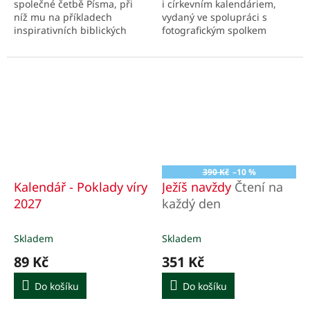
společné četbě Písma, při
i církevním kalendáriem,
níž mu na příkladech
vydaný ve spolupráci s
inspirativních biblických
fotografickým spolkem
postav a s využitím
Člověk a Víra. Obsahuje
biblických příběhů,
snímky českých a
moudrých výroků a
moravských kostelů,
povzbuzení představí...
křesťanské umění i...
390 Kč
–10 %
Kalendář - Poklady víry
Ježíš navždy
Čtení na
2027
každý den
Skladem
Skladem
89 Kč
351 Kč
Do košíku
Do košíku