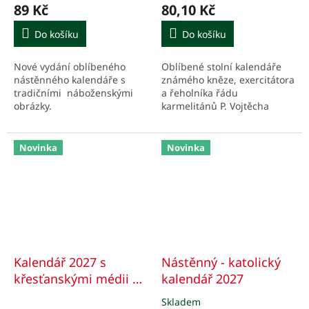
hodnocení
hodnocení
89 Kč
80,10 Kč
produktu
produktu
je
je
Do košíku
Do košíku
5,0
5,0
z
z
Nové vydání oblíbeného
Oblíbené stolní kalendáře
5
5
nástěnného kalendáře s
známého kněze, exercitátora
hvězdiček.
hvězdiček.
tradičními náboženskými
a řeholníka řádu
obrázky.
karmelitánů P. Vojtěcha
Kodeta.
Novinka
Novinka
Kalendář 2027 s
Nástěnný - katolický
křesťanskými médii
s
kalendář 2027
texty Petra Beneše
Skladem
Průměrné