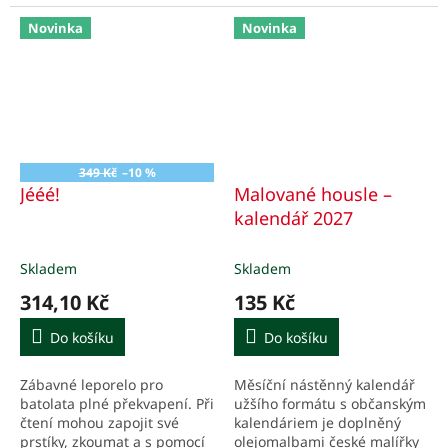
meditaci.
chystá otevření výstavy
slavného malíře Mondriana.
Novinka
Novinka
349 Kč
–10 %
Jééé!
Malované housle –
kalendář 2027
Skladem
Skladem
314,10 Kč
135 Kč
Do košíku
Do košíku
Zábavné leporelo pro
Měsíční nástěnný kalendář
batolata plné překvapení. Při
užšího formátu s občanským
čtení mohou zapojit své
kalendáriem je doplněný
prstíky, zkoumat a s pomocí
olejomalbami české malířky