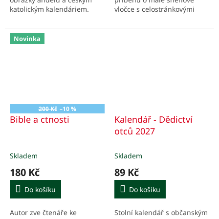
katolickým kalendáriem.
vločce s celostránkovými
ilustracemi. Tvoří komplet s
kalendářem na rok 2027 s
vybranými obrázky z knihy.
Novinka
200 Kč
–10 %
Bible a ctnosti
Kalendář - Dědictví
otců 2027
Skladem
Skladem
180 Kč
89 Kč
Do košíku
Do košíku
Autor zve čtenáře ke
Stolní kalendář s občanským