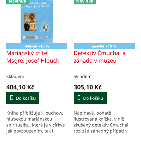
Novinka
Novinka
františkánského teologa 13.
století...
449 Kč
–10 %
339 Kč
–10 %
Mariánský ctitel
Detektiv Čmuchal a
Msgre. Josef Hlouch
záhada v muzeu
Skladem
Skladem
404,10 Kč
305,10 Kč
Do košíku
Do košíku
Kniha přibližuje Hlouchovu
Napínavá, bohatě
hlubokou mariánskou
ilustrovaná knížka, v níž
spiritualitu, která je v církve
zkušený detektiv Čmuchal
jak povzbuzením, tak i
rozluští záhadný případ v
nástrojem pro každodenní
muzeu umění, kde se právě