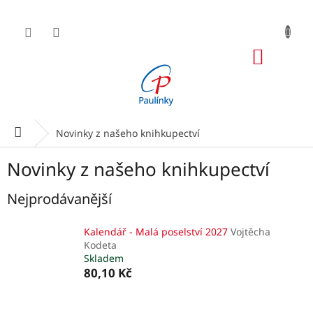
Přejít
na
obsah
NÁKUP
KOŠÍK
Domů
Novinky z našeho knihkupectví
Novinky z našeho knihkupectví
Nejprodávanější
Kalendář - Malá poselství 2027
Vojtěcha
Kodeta
Skladem
80,10 Kč