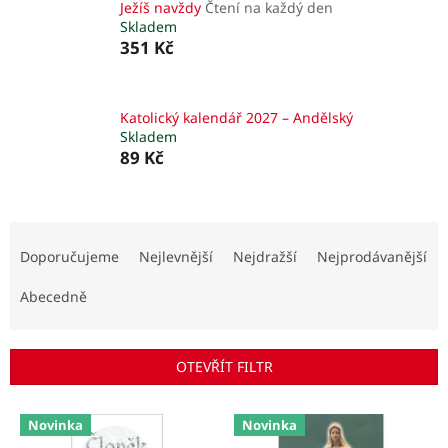
Ježíš navždy
Čtení na každý den
Skladem
351 Kč
Katolický kalendář 2027 – Andělský
Skladem
89 Kč
Ř
a
Doporučujeme
Nejlevnější
Nejdražší
Nejprodávanější
z
e
Abecedně
n
í
p
OTEVŘÍT FILTR
r
o
V
d
Novinka
Novinka
ý