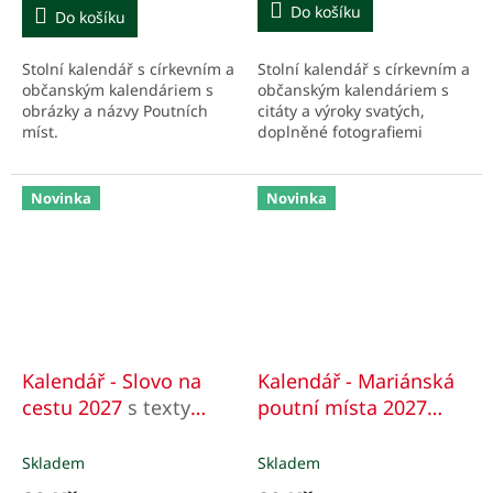
5,0
Do košíku
Do košíku
z
5
Stolní kalendář s církevním a
Stolní kalendář s církevním a
hvězdiček.
občanským kalendáriem s
občanským kalendáriem s
citáty a výroky svatých,
obrázky a názvy Poutních
doplněné fotografiemi
míst.
kostelů, přírody a kaplí.
Novinka
Novinka
Kalendář - Slovo na
Kalendář - Mariánská
cestu 2027
s texty
poutní místa 2027
Mons. Mgr. Pavla,
Čech, Moravy a
Posáda, pomocného -
Slezska
Skladem
Skladem
světícího biskupa