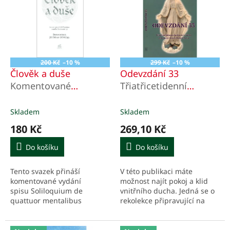
u
p
k
i
t
s
ů
p
r
o
200 Kč
–10 %
299 Kč
–10 %
d
Člověk a duše
Odevzdání 33
u
Komentované
Třiatřicetidenní
k
Soliloquium svatého
duchovní cvičení
t
Bonaventury
zasvěcení života Panně
Skladem
Skladem
ů
Marii
180 Kč
269,10 Kč
Do košíku
Do košíku
Tento svazek přináší
V této publikaci máte
komentované vydání
možnost najít pokoj a klid
spisu Soliloquium de
vnitřního ducha. Jedná se o
quattuor mentalibus
rekolekce připravující na
exercitiis, mysticko-
úkon osobního odevzdání se
teologického díla
Pánu Ježíši skrze Marii.
významného