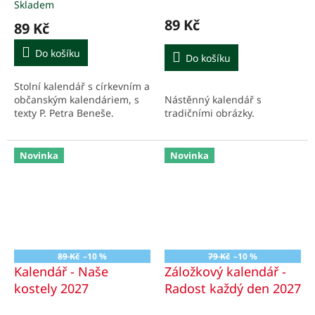
Skladem
hodnocení
produktu
89 Kč
89 Kč
je
5,0
Do košíku
Do košíku
z
5
Stolní kalendář s církevním a
hvězdiček.
občanským kalendáriem, s
Nástěnný kalendář s
texty P. Petra Beneše.
tradičními obrázky.
Novinka
Novinka
89 Kč
–10 %
79 Kč
–10 %
Kalendář - Naše
Záložkový kalendář -
kostely 2027
Radost každý den 2027