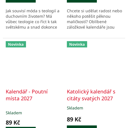
Jak souvisí móda s teologií a
Chcete si udělat radost nebo
duchovním životem? Má
někoho potěšit pěknou
vůbec teologie co říct k tak
maličkostí? Oblíbené
světskému a snad dokonce
záložkové kalendáře jsou
pohoršlivému tématu? Módě
vhodným dárkem pro vaše
patří povrch, jenž ale
nejbližší, přátele,
odkazuje k hloubce....
spolupracovníky nebo
Novinka
Novinka
spolužáky.
Kalendář - Poutní
Katolický kalendář s
místa 2027
citáty svatých 2027
Skladem
Průměrné
Skladem
hodnocení
89 Kč
produktu
89 Kč
je