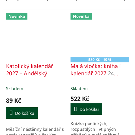
předčítajícího dospělého
Jany Divišové vytvořenými na
objevovat, co všechno ještě
podkladu ve tvaru houslí.
knížka nabízí.
Novinka
Novinka
580 Kč
–10 %
Katolický kalendář
Malá vločka: kniha i
2027 – Andělský
kalendář 2027
24
adventních příběhů
Skladem
Skladem
522 Kč
89 Kč
Do košíku
Do košíku
Knížka poetických,
Měsíční nástěnný kalendář s
rozpustilých i vtipných
obrázky andělů a českým
příběhů o malé sněhové