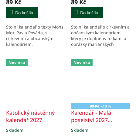
89 Kč
89 Kč
českobudějovického
Do košíku
Do košíku
Stolní kalendář s texty Mons.
Stolní kalendář s církevním a
Mgr. Pavla Posáda, s
občanským kalendáriem,
církevním a občanským
který je doplněný fotkami a
kalendáriem.
obrázky mariánských
poutních míst a chrámů.
Novinka
Novinka
89 Kč
–10 %
Katolický nástěnný
Kalendář - Malá
kalendář 2027
poselství 2027
Vojtěcha Kodeta
Skladem
Skladem
Průměrné
Průměrné