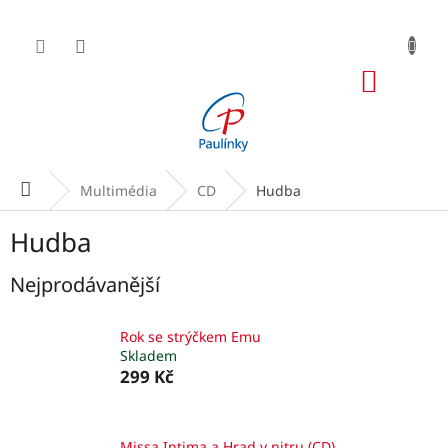
Přejít
na
obsah
NÁKUP
KOŠÍK
Domů
Multimédia
CD
Hudba
Hudba
Nejprodávanější
Rok se strýčkem Emu
Skladem
299 Kč
Missa Intima a Hrad v nitru (CD)