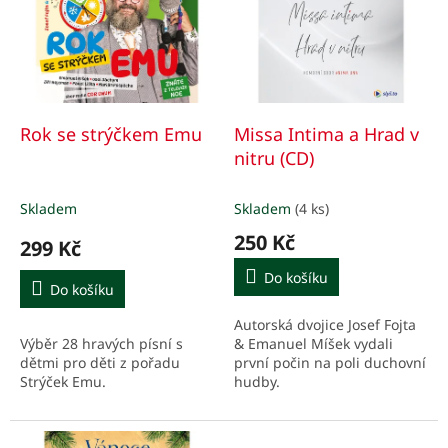
p
k
i
t
s
ů
p
r
o
d
Rok se strýčkem Emu
Missa Intima a Hrad v
u
nitru (CD)
k
t
Skladem
Skladem
(4 ks)
ů
250 Kč
299 Kč
Do košíku
Do košíku
Autorská dvojice Josef Fojta
Výběr 28 hravých písní s
& Emanuel Míšek vydali
dětmi pro děti z pořadu
první počin na poli duchovní
Strýček Emu.
hudby.