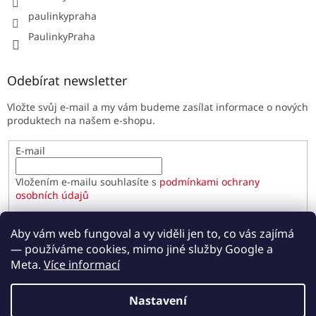
paulinkypraha
PaulinkyPraha
Odebírat newsletter
Vložte svůj e-mail a my vám budeme zasílat informace o nových
produktech na našem e-shopu.
E-mail
Vložením e-mailu souhlasíte s
podmínkami ochrany
osobních údajů
PŘIHLÁSIT SE
Aby vám web fungoval a vy viděli jen to, co vás zajímá
— používáme cookies, mimo jiné služby Google a
Meta.
Více informací
Vytvořil Shoptet
Nastavení