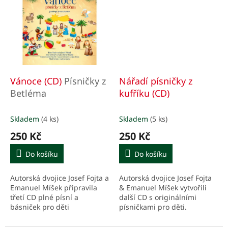
Vánoce (CD)
Písničky z
Nářadí písničky z
Betléma
kufříku (CD)
Skladem
(4 ks)
Skladem
(5 ks)
250 Kč
250 Kč
Do košíku
Do košíku
Autorská dvojice Josef Fojta a
Autorská dvojice Josef Fojta
Emanuel Míšek připravila
& Emanuel Míšek vytvořili
třetí CD plné písní a
další CD s originálními
básniček pro děti
písničkami pro děti.