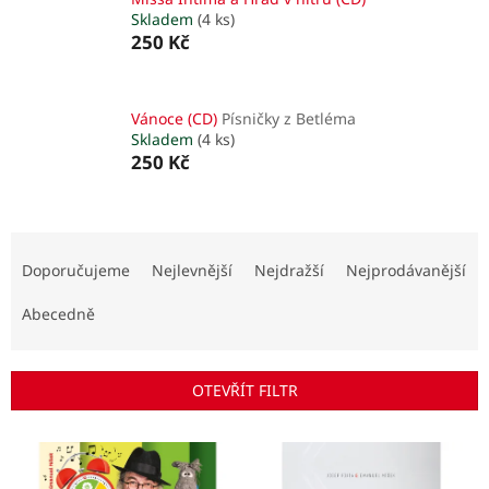
Skladem
(4 ks)
250 Kč
Vánoce (CD)
Písničky z Betléma
Skladem
(4 ks)
250 Kč
Ř
a
Doporučujeme
Nejlevnější
Nejdražší
Nejprodávanější
z
e
Abecedně
n
í
p
OTEVŘÍT FILTR
r
o
V
d
ý
u