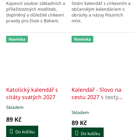
Kapesní soubor základních a
Stolní kalendář s církevním a
příležitostných modliteb,
občanským kalendáriem s
doplněný o důležité církevní
obrázky a názvy Poutních
pravdy pro život s Bohem.
míst.
Novinka
Novinka
Katolický kalendář s
Kalendář - Slovo na
citáty svatých 2027
cestu 2027
s texty
Mons. Mgr. Pavla,
Skladem
Průměrné
Posáda, pomocného -
Skladem
hodnocení
89 Kč
světícího biskupa
produktu
89 Kč
je
českobudějovického
5,0
Do košíku
Do košíku
z