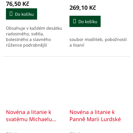
hodnocení
hodnocení
76,50 Kč
produktu
produktu
269,10 Kč
je
je
Do košíku
5,0
5,0
Do košíku
z
z
Obsahuje v každém desátku
5
5
radostného, světla,
hvězdiček.
hvězdiček.
soubor modliteb, pobožností
bolestného a slavného
a litanií
růžence podrobnější
rozjímání ze života Pána
Ježíše a Panny Marie.
Jednotlivá tajemství jsou
doplněna...
Novéna a litanie k
Novéna a litanie k
svatému Michaelu
Panně Marii Lurdské
archandělovi