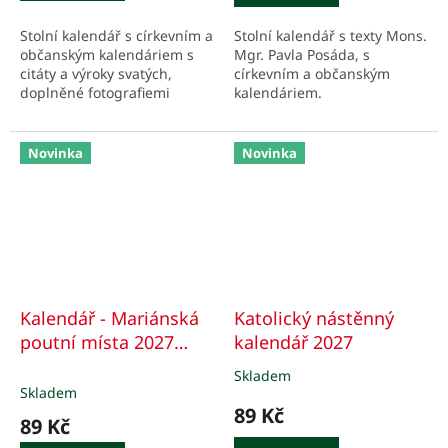
5
Stolní kalendář s církevním a
Stolní kalendář s texty Mons.
hvězdiček.
občanským kalendáriem s
Mgr. Pavla Posáda, s
citáty a výroky svatých,
církevním a občanským
doplněné fotografiemi
kalendáriem.
kostelů, přírody a kaplí.
Novinka
Novinka
Kalendář - Mariánská
Katolický nástěnný
poutní místa 2027
kalendář 2027
Čech, Moravy a
Skladem
Průměrné
Slezska
Skladem
hodnocení
89 Kč
produktu
89 Kč
je