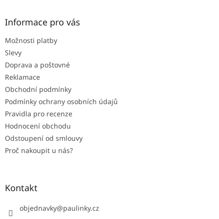
á
n
í
p
í
p
a
Informace pro vás
r
t
v
Možnosti platby
í
k
Slevy
y
v
Doprava a poštovné
ý
Reklamace
p
Obchodní podmínky
i
s
Podmínky ochrany osobních údajů
u
Pravidla pro recenze
Hodnocení obchodu
Odstoupení od smlouvy
Proč nakoupit u nás?
Kontakt
objednavky
@
paulinky.cz