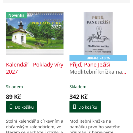
n
í
V
p
Novinka
ý
r
p
o
i
d
s
u
p
k
r
t
o
ů
380 Kč
–10 %
d
Kalendář - Poklady víry
Přijď, Pane Ježíši
u
2027
Modlitební knížka na
k
památku prvního
t
svatého přijímání
Skladem
Skladem
ů
89 Kč
342 Kč
Do košíku
Do košíku
Stolní kalendář s církevním a
Modlitební knížka na
občanským kalendáriem, ve
památku prvního svatého
kterém se nacházejí otázky a
přijímání s barevnými