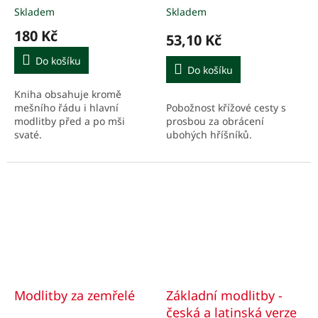
Skladem
Skladem
180 Kč
53,10 Kč
Do košíku
Do košíku
Kniha obsahuje kromě
Pobožnost křížové cesty s
mešního řádu i hlavní
prosbou za obrácení
modlitby před a po mši
ubohých hříšníků.
svaté.
Modlitby za zemřelé
Základní modlitby -
česká a latinská verze