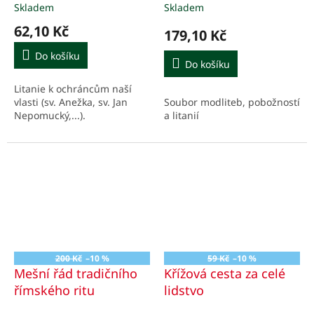
Skladem
Skladem
62,10 Kč
179,10 Kč
Do košíku
Do košíku
Litanie k ochráncům naší
Soubor modliteb, pobožností
vlasti (sv. Anežka, sv. Jan
a litanií
Nepomucký,...).
200 Kč
–10 %
59 Kč
–10 %
Mešní řád tradičního
Křížová cesta za celé
římského ritu
lidstvo