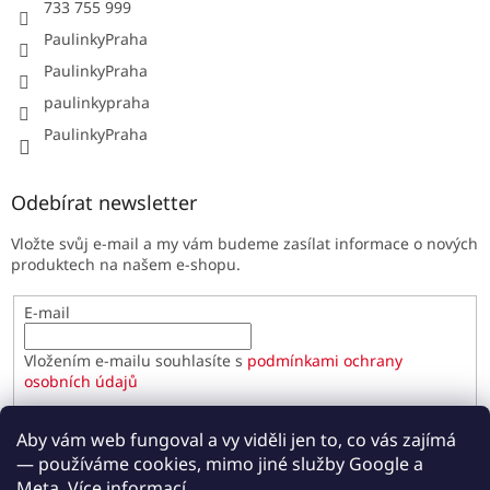
733 755 999
PaulinkyPraha
PaulinkyPraha
paulinkypraha
PaulinkyPraha
Odebírat newsletter
Vložte svůj e-mail a my vám budeme zasílat informace o nových
produktech na našem e-shopu.
E-mail
Vložením e-mailu souhlasíte s
podmínkami ochrany
osobních údajů
PŘIHLÁSIT SE
Aby vám web fungoval a vy viděli jen to, co vás zajímá
— používáme cookies, mimo jiné služby Google a
Meta.
Více informací