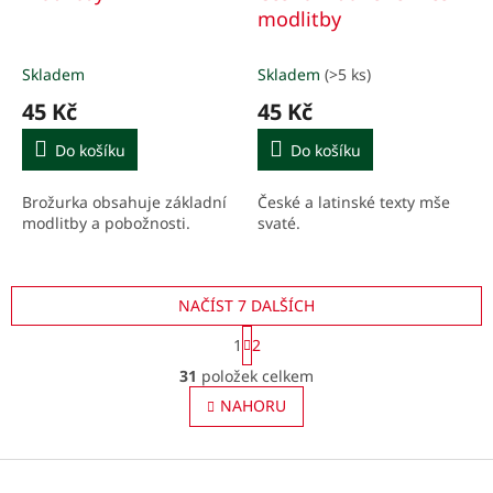
modlitby
Skladem
Skladem
(>5 ks)
45 Kč
45 Kč
Do košíku
Do košíku
Brožurka obsahuje základní
České a latinské texty mše
modlitby a pobožnosti.
svaté.
NAČÍST 7 DALŠÍCH
S
1
2
t
O
r
31
položek celkem
v
á
l
NAHORU
n
á
k
o
d
v
Z
a
á
c