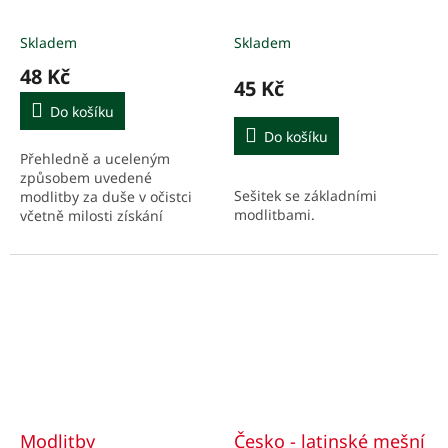
Skladem
Skladem
48 Kč
45 Kč
Do košíku
Do košíku
Přehledně a uceleným
způsobem uvedené
Sešitek se základními
modlitby za duše v očistci
modlitbami.
včetně milosti získání
plnomocných a částečných
odpustků.
Modlitby
Česko - latinské mešní