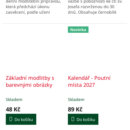
denní modlitební přípravou,
vazbě s pobožností ke cti sv.
která předchází úkonu
Josefa rozvrženou do 30
zasvěcení, podle učení
dnů. Obsahuje černobílé
svatého Ludvíka Maria
ilustrativní obrázky ze
Grigniona z Montfortu.
světcova života.
Novinka
Základní modlitby s
Kalendář - Poutní
barevnými obrázky
místa 2027
Skladem
Skladem
48 Kč
89 Kč
Do košíku
Do košíku