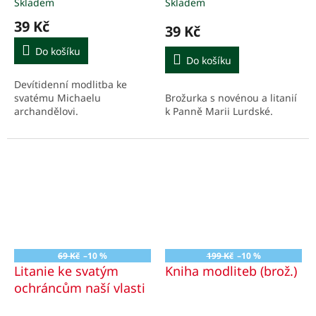
Skladem
Skladem
39 Kč
39 Kč
Do košíku
Do košíku
Devítidenní modlitba ke
Brožurka s novénou a litanií
svatému Michaelu
k Panně Marii Lurdské.
archandělovi.
69 Kč
–10 %
199 Kč
–10 %
Litanie ke svatým
Kniha modliteb (brož.)
ochráncům naší vlasti