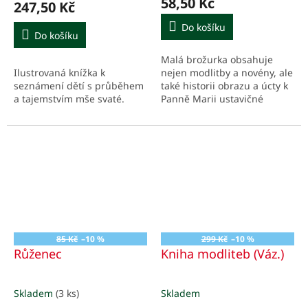
58,50 Kč
247,50 Kč
Do košíku
Do košíku
Malá brožurka obsahuje
Ilustrovaná knížka k
nejen modlitby a novény, ale
seznámení dětí s průběhem
také historii obrazu a úcty k
a tajemstvím mše svaté.
Panně Marii ustavičné
pomoci.
85 Kč
–10 %
299 Kč
–10 %
Růženec
Kniha modliteb (Váz.)
Skladem
(3 ks)
Skladem
Průměrné
Průměrné