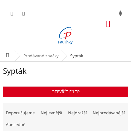
Přejít
na
obsah
NÁKUP
KOŠÍK
Domů
Prodávané značky
Sypták
Sypták
OTEVŘÍT FILTR
Ř
a
Doporučujeme
Nejlevnější
Nejdražší
Nejprodávanější
z
e
Abecedně