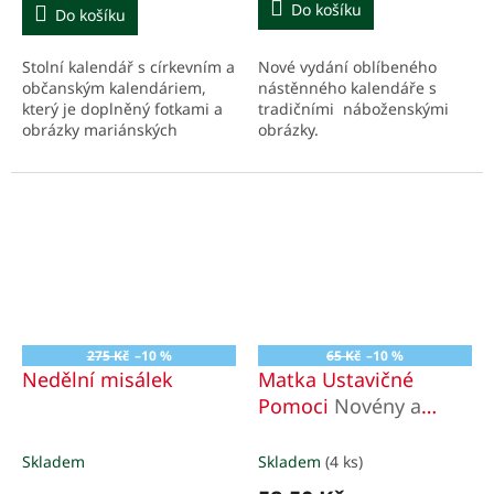
5,0
Do košíku
Do košíku
z
5
Nové vydání oblíbeného
Stolní kalendář s církevním a
hvězdiček.
nástěnného kalendáře s
občanským kalendáriem,
tradičními náboženskými
který je doplněný fotkami a
obrázky.
obrázky mariánských
poutních míst a chrámů.
275 Kč
–10 %
65 Kč
–10 %
Nedělní misálek
Matka Ustavičné
Pomoci
Novény a
modlitby
Skladem
Skladem
(4 ks)