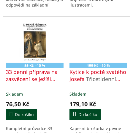
odpovědi na základní
ilustracemi.
náměty víry, doplněný
fotografiemi kostelů, přírody
a kaplí.
85 Kč
–10 %
199 Kč
–10 %
33 denní příprava na
Kytice k poctě svatého
zasvěcení se Ježíši
Josefa
Třicetidenní
Kristu, vtělené
pobožnost ke svatému
moudrosti, rukama
Josefovi
Skladem
Skladem
Panny Marie
podle sv.
76,50 Kč
179,10 Kč
Ludvíka Maria
Grigniona z Montfortu
Do košíku
Do košíku
Kompletní průvodce 33
Kapesní brožurka v pevné