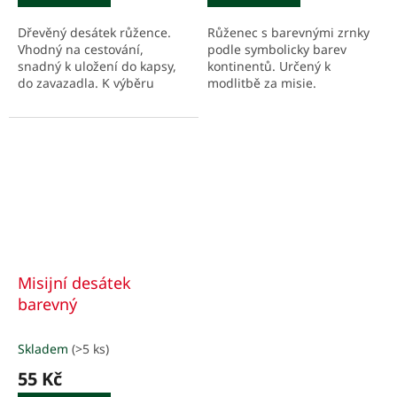
Dřevěný desátek růžence.
Růženec s barevnými zrnky
Vhodný na cestování,
podle symbolicky barev
snadný k uložení do kapsy,
kontinentů. Určený k
do zavazadla. K výběru
modlitbě za misie.
podle aktuální nabídky.
Misijní desátek
barevný
Skladem
(>5 ks)
55 Kč