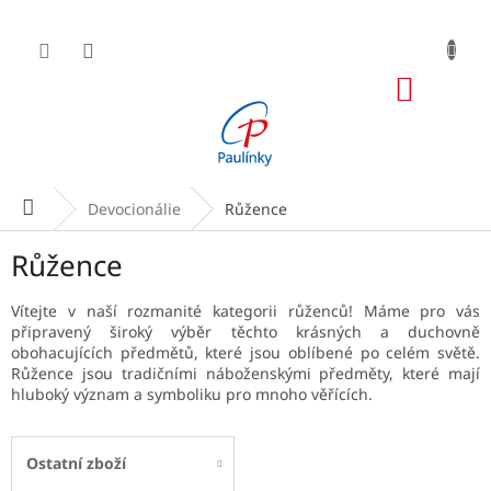
Přejít
na
obsah
NÁKUP
KOŠÍK
Domů
Devocionálie
Růžence
Růžence
Vítejte v naší rozmanité kategorii růženců! Máme pro vás
připravený široký výběr těchto krásných a duchovně
obohacujících předmětů, které jsou oblíbené po celém světě.
Růžence jsou tradičními náboženskými předměty, které mají
hluboký význam a symboliku pro mnoho věřících.
Ostatní zboží