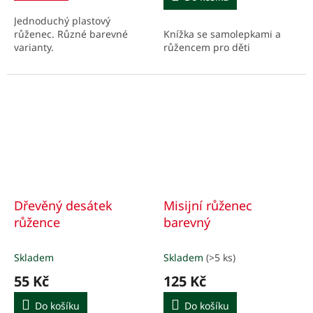
z
z
Jednoduchý plastový
5
5
Knížka se samolepkami a
růženec. Různé barevné
hvězdiček.
hvězdiček.
růžencem pro děti
varianty.
Dřevěný desátek
Misijní růženec
růžence
barevný
Skladem
Skladem
(>5 ks)
55 Kč
125 Kč
Do košíku
Do košíku