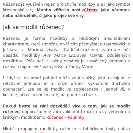
ý
Růženec je využíván nejen pro chvíle modlitby, ale i jako symbol
p
křesťanské víry.
Mnoho věřících nosí
růženec
jako náramek
i
nebo náhrdelník, či jako projev své víry.
s
u
Jak se modlit růženec?
Růženec je forma modlitby s hlubokým meditativním
charakterem, která umožňuje věřícím přemýšlet o tajemstvích z
Ježíšova a Mariina života. Tradiční růženec zahrnuje pět
desátků modlitby
Ave Maria
(
Zdrávas Maria
), oddělených
modlitbou
Otče náš
, a každý desátek je zasvěcený jednomu z
různých tajemství života Ježíše a Panny Marie.
I když se na první pohled může zdát složitý, jeho osvojení je
relativně jednoduché a může přinést významné duchovní
obohacení.
Lze se jej modlit ve společenství i jednotlivě, v
kostele, při cestování v autě, na pouti za chůze…
Pokud byste se rádi dozvěděli více o tom, jak se modlit
růženec
, doporučujeme vám základní brožuru s vysvětlením a
krátkými modlitbami:
Růženec – Paulínky .
Hlubší propojení modlitby růžence s biblickými texty nabízí