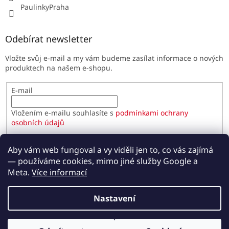
PaulinkyPraha
Odebírat newsletter
Vložte svůj e-mail a my vám budeme zasílat informace o nových
produktech na našem e-shopu.
E-mail
Vložením e-mailu souhlasíte s
podmínkami ochrany
osobních údajů
PŘIHLÁSIT SE
Aby vám web fungoval a vy viděli jen to, co vás zajímá
— používáme cookies, mimo jiné služby Google a
Meta.
Více informací
Vytvořil Shoptet
Nastavení
Copyright 2026
Paulínky.cz
. Všechna práva vyhrazena.