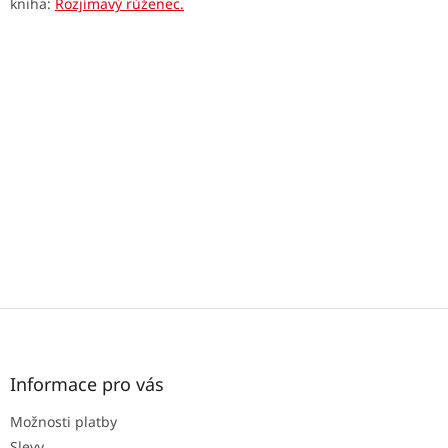
kniha:
Rozjímavý růženec.
Z
á
p
a
Informace pro vás
t
Možnosti platby
í
Slevy