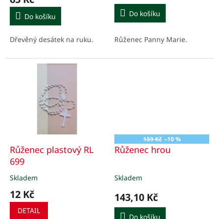
je
5,0
Do košíku
Do košíku
z
5
Růženec Panny Marie.
Dřevěný desátek na ruku.
hvězdiček.
159 Kč
–10 %
Růženec plastový RL
Růženec hrou
699
Skladem
Skladem
Průměrné
Průměrné
hodnocení
hodnocení
12 Kč
143,10 Kč
produktu
produktu
je
je
DETAIL
5,0
3,0
Do košíku