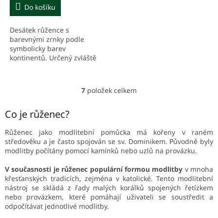
Do košíku
Desátek růžence s
barevnými zrnky podle
symbolicky barev
kontinentů. Určený zvláště
pro děti k modlitbě za
misie.
7
položek celkem
O
v
l
Co je růženec?
á
d
Růženec
jako modlitební pomůcka má kořeny v raném
a
středověku a je často spojován se sv. Dominikem. Původně byly
c
modlitby počítány pomocí kamínků nebo uzlů na provázku.
í
p
V současnosti je růženec populární formou modlitby
v mnoha
r
křesťanských tradicích, zejména v katolické. Tento modlitební
v
nástroj se skládá z řady malých korálků spojených řetízkem
k
nebo provázkem, které pomáhají uživateli se soustředit a
y
odpočítávat jednotlivé modlitby.
v