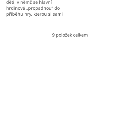
děti, v němž se hlavní
hrdinové „propadnou“ do
příběhu hry, kterou si sami
vymysleli.
9
položek celkem
O
v
l
á
d
a
c
í
p
r
v
k
y
v
ý
p
i
Z
s