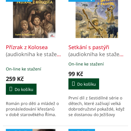
ý
u
p
k
i
t
s
ů
p
r
o
d
Přízrak z Kolosea
Setkání s pastýři
u
(audiokniha ke stažení
(audiokniha ke stažení
k
v mp3)
v mp3)
On-line ke stažení
Průměrné
t
On-line ke stažení
hodnocení
ů
99 Kč
produktu
259 Kč
je
Do košíku
5,0
Do košíku
z
První díl z šestidílné série o
5
Román pro děti a mládež o
dětech, které zažívají velká
hvězdiček.
pronásledování křesťanů
dobrodružství pokaždé, když
v době starověkého Říma.
se dostanou do Ježíšovy
doby. Pro čtenáře od 6 do 9
let.