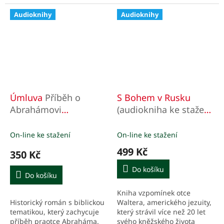
Audioknihy
Audioknihy
Úmluva
Příběh o
S Bohem v Rusku
Abrahámovi
(audiokniha ke stažení
(audiokniha ke stažení
v mp3)
v mp3)
On-line ke stažení
On-line ke stažení
499 Kč
350 Kč
Do košíku
Do košíku
Kniha vzpomínek otce
Historický román s biblickou
Waltera, amerického jezuity,
tematikou, který zachycuje
který strávil více než 20 let
příběh praotce Abraháma.
svého kněžského života