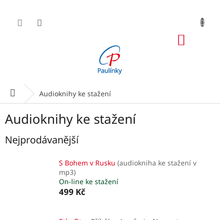
Přejít
na
obsah
NÁKUP
KOŠÍK
Domů
Audioknihy ke stažení
Audioknihy ke stažení
Nejprodávanější
S Bohem v Rusku
(audiokniha ke stažení v
mp3)
On-line ke stažení
499 Kč