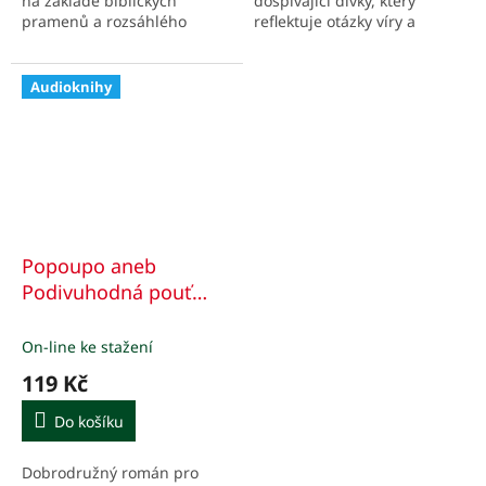
na základě biblických
dospívající dívky, který
pramenů a rozsáhlého
reflektuje otázky víry a
literárního materiálu
lidskosti napříč staletími.
tehdejší doby.
Audioknihy
Popoupo aneb
Podivuhodná pouť
pouští
(audiokniha ke
stažení v mp3)
On-line ke stažení
119 Kč
Do košíku
Dobrodružný román pro