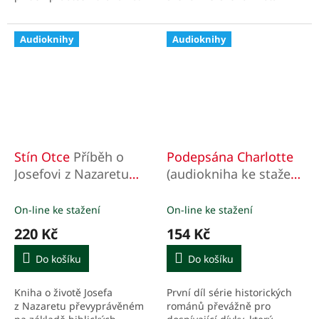
v sovětských vězeních a
pracovních táborech na
Sibiři.
Audioknihy
Audioknihy
Stín Otce
Příběh o
Podepsána Charlotte
Josefovi z Nazaretu
(audiokniha ke stažení
(audiokniha ke stažení
v mp3)
v mp3)
On-line ke stažení
On-line ke stažení
220 Kč
154 Kč
Do košíku
Do košíku
Kniha o životě Josefa
První díl série historických
z Nazaretu převyprávěném
románů převážně pro