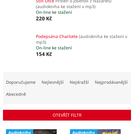
Stín Otce
Příběh o Josefovi z Nazaretu
(audiokniha ke stažení v mp3)
On-line ke stažení
220 Kč
Podepsána Charlotte
(audiokniha ke stažení v
mp3)
On-line ke stažení
154 Kč
Ř
a
Doporučujeme
Nejlevnější
Nejdražší
Nejprodávanější
z
e
Abecedně
n
í
p
OTEVŘÍT FILTR
r
o
V
d
Audioknihy
Audioknihy