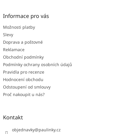
á
u
p
a
Informace pro vás
t
Možnosti platby
í
Slevy
Doprava a poštovné
Reklamace
Obchodní podmínky
Podmínky ochrany osobních údajů
Pravidla pro recenze
Hodnocení obchodu
Odstoupení od smlouvy
Proč nakoupit u nás?
Kontakt
objednavky
@
paulinky.cz