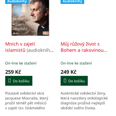
Audioknihy
Audioknihy
Mnich v zajetí
Můj růžový život s
islamistů
(audiokniha
Bohem a rakovinou
ke stažení v mp3)
(audiokniha ke stažení
v mp3)
On-line ke stažení
On-line ke stažení
259 Kč
249 Kč
Do košíku
Do košíku
Poutavé svědectví otce
Autentické svědectví ženy,
Jacquese Mourada, který
která navzdory onkologické
prožil téměř pět měsíců
diagnóze prožívá nejlepší
v zajetí tzv. Islámského
období svého života.
státu.