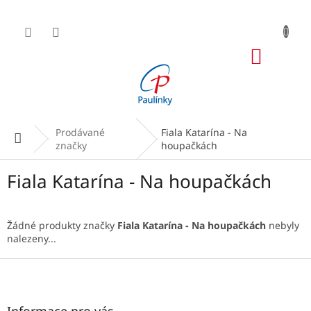
Přejít
na
obsah
NÁKUP
KOŠÍK
Prodávané
Fiala Katarína - Na
Domů
značky
houpačkách
Fiala Katarína - Na houpačkách
Žádné produkty značky
Fiala Katarína - Na houpačkách
nebyly
nalezeny...
Z
á
p
a