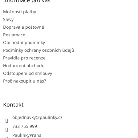
Informace pro vás
t
Možnosti platby
í
Slevy
Doprava a poštovné
Reklamace
Obchodní podmínky
Podmínky ochrany osobních údajů
Pravidla pro recenze
Hodnocení obchodu
Odstoupení od smlouvy
Proč nakoupit u nás?
Kontakt
objednavky
@
paulinky.cz
733 755 999
PaulinkyPraha