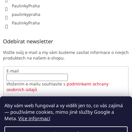
PaulinkyPraha
paulinkypraha
PaulinkyPraha
Odebírat newsletter
Vložte svůj e-mail a my vám budeme zasílat informace o nových
produktech na našem e-shopu.
E-mail
Vložením e-mailu souhlasíte s
podmínkami ochrany
osobních údajů
PŘIHLÁSIT SE
Aby vám web fungoval a vy viděli jen to, co vás zajímá
— používáme cookies, mimo jiné služby Google a
Meta.
Více informací
Vytvořil Shoptet