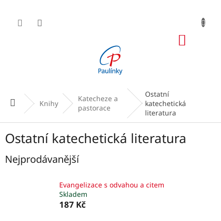
Přejít
na
obsah
NÁKUP
KOŠÍK
Ostatní
Katecheze a
Domů
Knihy
katechetická
pastorace
literatura
Ostatní katechetická literatura
Nejprodávanější
Evangelizace s odvahou a citem
Skladem
187 Kč