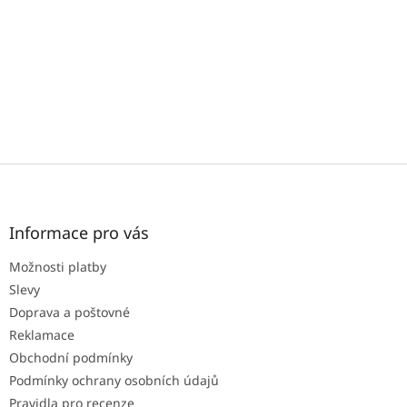
v
k
y
v
ý
p
i
s
u
Z
á
p
a
Informace pro vás
t
Možnosti platby
í
Slevy
Doprava a poštovné
Reklamace
Obchodní podmínky
Podmínky ochrany osobních údajů
Pravidla pro recenze