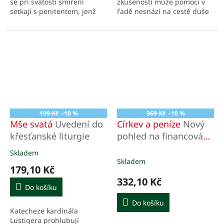
se při svátosti smíření
zkušeností může pomoci v
setkají s penitentem, jenž
řadě nesnází na cestě duše
má zkušenost se sexuálním
k Bohu, nejenom
zneužíváním.
řeholníkům, ale všem
věřícím
199 Kč
–10 %
369 Kč
–10 %
Mše svatá
Uvedení do
Církev a peníze
Nový
křesťanské liturgie
pohled na financování
našich farností
Skladem
Průměrné
Skladem
hodnocení
179,10 Kč
produktu
332,10 Kč
je
Do košíku
5,0
z
Do košíku
Katecheze kardinála
5
Lustigera prohlubují
hvězdiček.