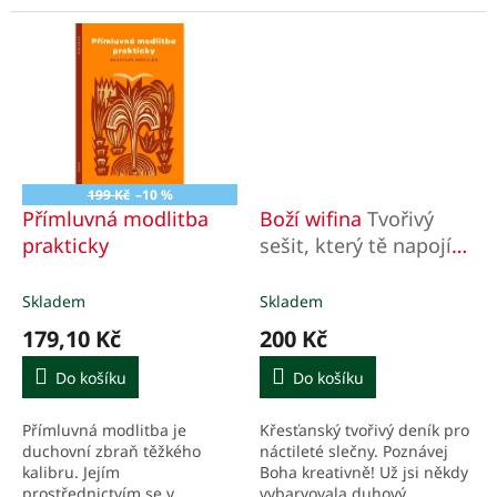
podnětů k evangelizaci,
světonázor? Je to osobní
a navíc i velké povzbuzení,...
přesvědčení,...
199 Kč
–10 %
Přímluvná modlitba
Boží wifina
Tvořivý
prakticky
sešit, který tě napojí
na Boha
Skladem
Skladem
179,10 Kč
200 Kč
Do košíku
Do košíku
Přímluvná modlitba je
Křesťanský tvořivý deník pro
duchovní zbraň těžkého
náctileté slečny. Poznávej
kalibru. Jejím
Boha kreativně! Už jsi někdy
prostřednictvím se v
vybarvovala duhový