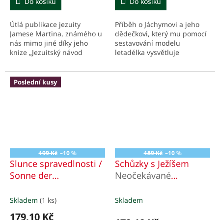
Do košíku
Do košíku
Útlá publikace jezuity
Příběh o Jáchymovi a jeho
Jamese Martina, známého u
dědečkovi, který mu pomocí
nás mimo jiné díky jeho
sestavování modelu
knize „Jezuitský návod
letadélka vysvětluje
(téměř) na všechno“, se
Desatero Božích přikázání.
soustředí na sedm výroků,
které podle evangelií
Poslední kusy
pronesl...
199 Kč
–10 %
189 Kč
–10 %
Slunce spravedlnosti /
Schůzky s Ježíšem
Sonne der
Neočekávané
Gerechtigkeit
odpovědi na největší
otázky života
Skladem
(1 ks)
Skladem
179,10 Kč