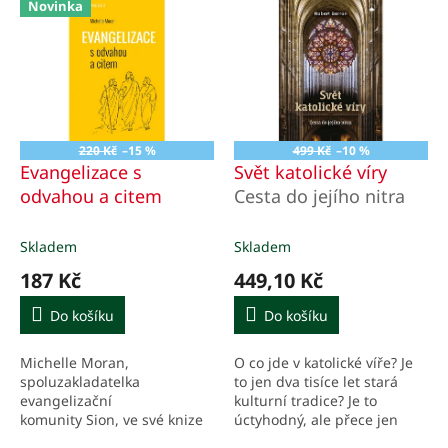
d
Novinka
ý
u
p
k
i
t
s
ů
p
r
o
220 Kč
–15 %
499 Kč
–10 %
d
Evangelizace s
Svět katolické víry
u
odvahou a citem
Cesta do jejího nitra
k
t
Skladem
Skladem
ů
187 Kč
449,10 Kč
Do košíku
Do košíku
Michelle Moran,
O co jde v katolické víře? Je
spoluzakladatelka
to jen dva tisíce let stará
evangelizační
kulturní tradice? Je to
komunity Sion, ve své knize
úctyhodný, ale přece jen
přináší spoustu praktických
poněkud složitý