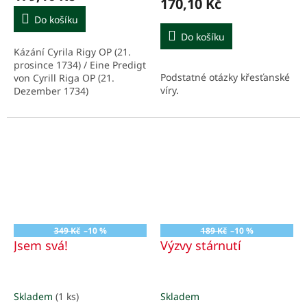
170,10 Kč
Do košíku
Do košíku
Kázání Cyrila Rigy OP (21.
prosince 1734) / Eine Predigt
Podstatné otázky křesťanské
von Cyrill Riga OP (21.
víry.
Dezember 1734)
349 Kč
–10 %
189 Kč
–10 %
Jsem svá!
Výzvy stárnutí
Skladem
(1 ks)
Skladem