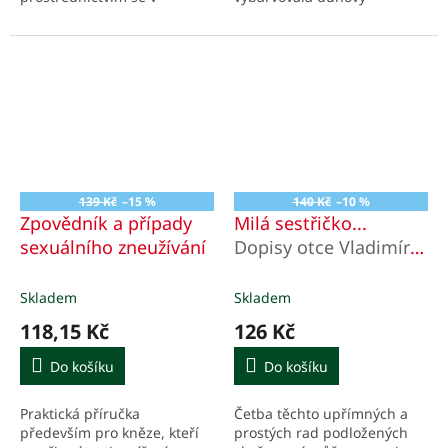
neviditelné sféře odehrává
modlitební deník? Voněla jsi
duchovní boj, jehož ovoce se
stránky parfémem a psala
svým časem projeví
biblické verše...
viditelným způsobem....
139 Kč
–15 %
140 Kč
–10 %
Zpovědník a případy
Milá sestřičko...
sexuálního zneužívání
Dopisy otce Vladimíra
sestře Růženě
Skladem
Skladem
118,15 Kč
126 Kč
Do košíku
Do košíku
Praktická příručka
Četba těchto upřímných a
především pro kněze, kteří
prostých rad podložených