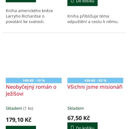
Do košíku
Kniha amerického kněze
Kniha přibližuje téma
Larryho Richardse o
odpuštění a cestu k němu.
povolání ke svatosti.
199 Kč
–10 %
135 Kč
–50 %
Neobyčejný román o
Všichni jsme misionáři
Ježíšovi
Skladem
(1 ks)
Skladem
67,50 Kč
179,10 Kč
Do košíku