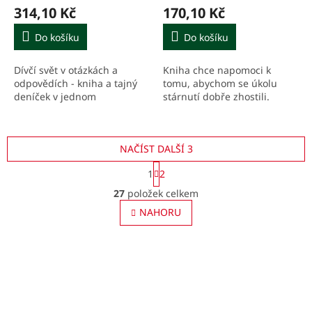
314,10 Kč
170,10 Kč
Do košíku
Do košíku
Dívčí svět v otázkách a
Kniha chce napomoci k
odpovědích - kniha a tajný
tomu, abychom se úkolu
deníček v jednom
stárnutí dobře zhostili.
NAČÍST DALŠÍ 3
S
1
2
t
O
r
27
položek celkem
v
á
l
NAHORU
n
á
k
o
d
v
a
á
c
n
í
í
p
r