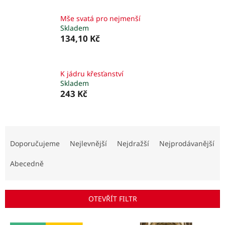
Mše svatá pro nejmenší
Skladem
134,10 Kč
K jádru křesťanství
Skladem
243 Kč
Ř
a
Doporučujeme
Nejlevnější
Nejdražší
Nejprodávanější
z
e
Abecedně
n
í
p
OTEVŘÍT FILTR
r
o
V