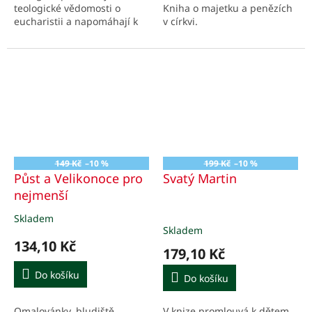
teologické vědomosti o
Kniha o majetku a penězích
eucharistii a napomáhají k
v církvi.
intenzivnějšímu prožívání
slavení tohoto tajemství
149 Kč
–10 %
199 Kč
–10 %
Půst a Velikonoce pro
Svatý Martin
nejmenší
Skladem
Průměrné
Skladem
hodnocení
134,10 Kč
produktu
179,10 Kč
je
5,0
Do košíku
Do košíku
z
5
Omalovánky, bludiště,
V knize promlouvá k dětem