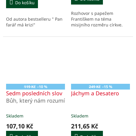
Do košíku
Rozhovor s papežem
Od autora bestselleru " Pan
Františkem na téma
farář má krizi"
misijního rozměru církve.
119 Kč
–10 %
249 Kč
–15 %
Sedm posledních slov
Jáchym a Desatero
Bůh, který nám rozumí
Skladem
Skladem
107,10 Kč
211,65 Kč