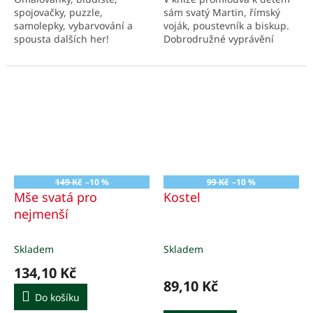
hvězdiček.
spojovačky, puzzle,
sám svatý Martin, římský
samolepky, vybarvování a
voják, poustevník a biskup.
spousta dalších her!
Dobrodružné vyprávění
nejen pro chlapce školního
věku.
149 Kč
–10 %
99 Kč
–10 %
Mše svatá pro
Kostel
nejmenší
Skladem
Skladem
134,10 Kč
89,10 Kč
Do košíku