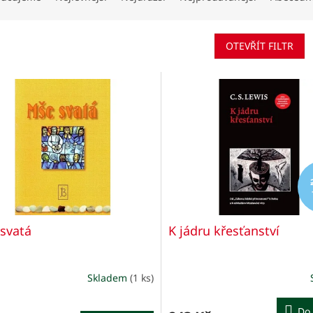
OTEVŘÍT FILTR
svatá
K jádru křesťanství
Skladem
(1 ks)
Do 