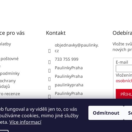
ce pro vás
Kontakt
Odebíra
platby
Vložte sv
objednavky
@
paulinky.
nových p
cz
 poštovné
733 755 999
E-mail
e
PaulinkyPraha
 podmínky
Vložení
PaulinkyPraha
ochrany
osobníc
paulinkypraha
údajů
PaulinkyPraha
ro recenze
PŘIHL
í obchodu
í od smlouvy
 fungoval a vy viděli jen to, co vás
Odmítnout
S
oužíváme cookies, mimo jiné služby
pit u nás?
eta.
Více informací