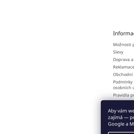
Z
á
p
a
t
Informa
í
Možnosti 
Slevy
Doprava a
Reklamac
Obchodní
Podmínky 
osobních 
Pravidla p
Hodnocen
Odstoupen
Aby vám web
zajímá — p
Proč nakou
Google a M