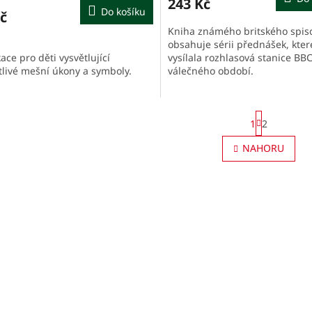
243 Kč
Do košíku
č
Kniha známého britského spis
obsahuje sérii přednášek, kter
ace pro děti vysvětlující
vysílala rozhlasová stanice B
tlivé mešní úkony a symboly.
válečného období.
S
1
2
t
r
O
NAHORU
á
v
n
l
k
á
o
d
v
a
á
c
n
í
í
p
r
v
k
y