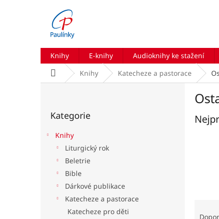
Přejít
na
obsah
Knihy
E-knihy
Audioknihy ke stažení
Domů
Knihy
Katecheze a pastorace
Os
P
Osta
o
Přeskočit
s
Kategorie
kategorie
Nejpr
t
r
Knihy
a
Liturgický rok
n
Beletrie
n
í
Bible
p
Dárkové publikace
a
Katecheze a pastorace
Ř
n
Katecheze pro děti
a
e
Dopo