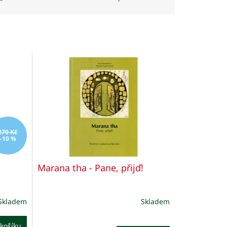
270 Kč
–10 %
Marana tha - Pane, přijď!
Skladem
Skladem
košíku