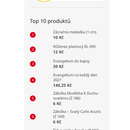
Top 10 produktů
Zázračná medailka (1 cm)
10 Kč
Růženec plastový RL 699
12 Kč
Evangelium do kapsy
39 Kč
Evangelium na každý den
2027
140,25 Kč
Záložka Modlitba K Duchu
svatému (Z 186)
6 Kč
Záložka – Svatý Carlo Acutis
(Z 169)
6 Kč