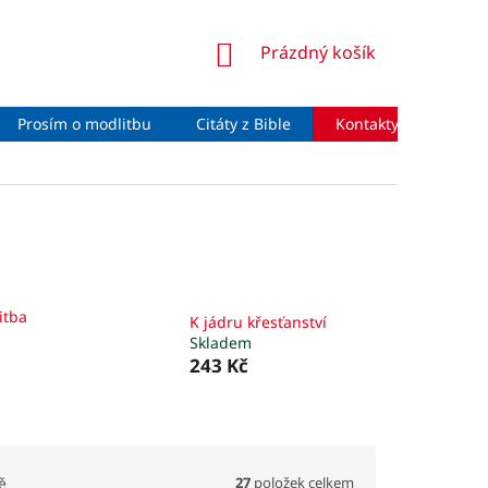
NÁKUPNÍ
Prázdný košík
KOŠÍK
Prosím o modlitbu
Citáty z Bible
Kontakty
Moje 
itba
K jádru křesťanství
Skladem
243 Kč
27
položek celkem
ě