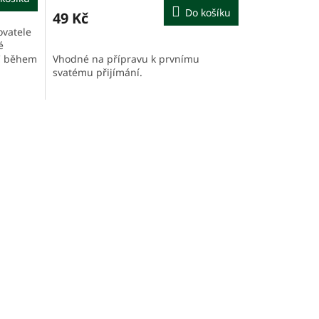
Do košíku
49 Kč
ovatele
é
BC během
Vhodné na přípravu k prvnímu
svatému přijímání.