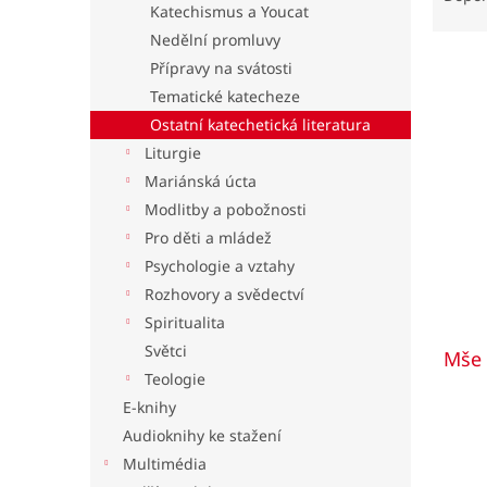
Katechismus a Youcat
z
l
e
Nedělní promluvy
n
Přípravy na svátosti
í
Tematické katecheze
p
V
Ostatní katechetická literatura
r
ý
Liturgie
o
p
d
Mariánská úcta
i
u
Modlitby a pobožnosti
s
k
Pro děti a mládež
p
t
r
Psychologie a vztahy
ů
o
Rozhovory a svědectví
d
Spiritualita
u
Světci
Mše 
k
Teologie
t
ů
E-knihy
Audioknihy ke stažení
Multimédia