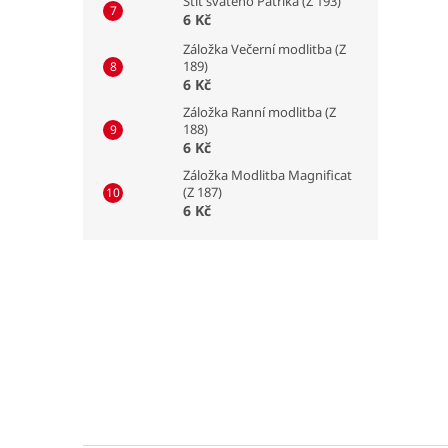
Štít svatého Patrika (Z 193)
6 Kč
Záložka Večerní modlitba (Z
189)
6 Kč
Záložka Ranní modlitba (Z
188)
6 Kč
Záložka Modlitba Magnificat
(Z 187)
6 Kč