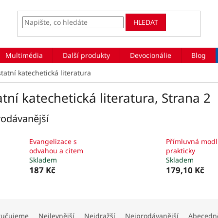
HLEDAT
Multimédia
Další produkty
Devocionálie
Blog
tatní katechetická literatura
tní katechetická literatura
, Strana 2
odávanější
Evangelizace s
Přímluvná modl
odvahou a citem
prakticky
Skladem
Skladem
187 Kč
179,10 Kč
ručujeme
Nejlevnější
Nejdražší
Nejprodávanější
Abecedn