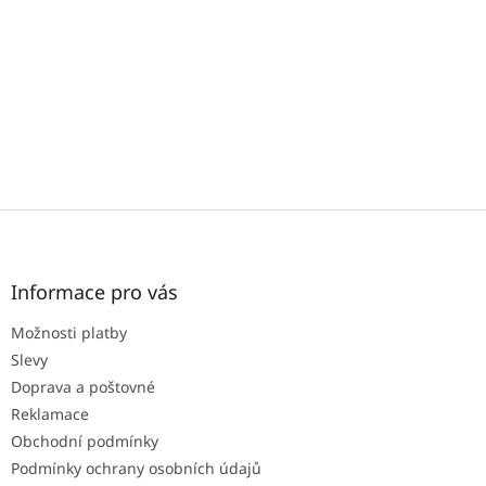
c
í
p
r
v
k
y
v
ý
p
i
Z
s
á
u
p
a
Informace pro vás
t
Možnosti platby
í
Slevy
Doprava a poštovné
Reklamace
Obchodní podmínky
Podmínky ochrany osobních údajů