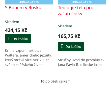
499 Kč
–15 %
195 Kč
–15 %
S Bohem v Rusku
Teologie těla pro
začátečníky
Skladem
Průměrné
Skladem
hodnocení
424,15 Kč
produktu
165,75 Kč
je
Do košíku
5,0
z
Do košíku
Kniha vzpomínek otce
5
Waltera, amerického jezuity,
hvězdiček.
který strávil více než 20 let
Stručný úvod do promluv sv.
svého kněžského života
Jana Pavla II. o lidské lásce.
v sovětských vězeních a
pracovních táborech na
Sibiři.
10
položek celkem
O
v
l
á
d
a