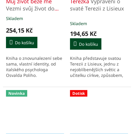
Můj život beze mě
Terezka
Vyprávění o
Vezmi svůj život do
svaté Terezii z Lisieux
vlastních rukou
Skladem
Průměrné
Skladem
hodnocení
254,15 Kč
produktu
194,65 Kč
je
4,0
Do košíku
Do košíku
z
5
Kniha o znovunalezení sebe
Kniha představuje svatou
hvězdiček.
sama, vlastní identity, od
Terezii z Lisieux, jednu z
italského psychologa
nejoblíbenějších světic a
Osvalda Poliho.
učitelku církve, způsobem,
který je blízký dětskému
světu.
Novinka
Dotisk