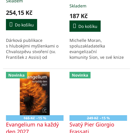
Skladem
Průměrné
t
Skladem
hodnocení
ů
254,15 Kč
produktu
187 Kč
je
5,0
Do košíku
Do košíku
z
5
Dárková publikace
Michelle Moran,
hvězdiček.
s hlubokými myšlenkami o
spoluzakladatelka
Chvalozpěvu stvoření (sv.
evangelizační
František z Assisi) od
komunity Sion, ve své knize
známého autora duchovní
přináší spoustu praktických
literatury Éloie Leclerca
podnětů k evangelizaci,
v nádherném...
a navíc i velké povzbuzení,...
Novinka
Novinka
165 Kč
–15 %
249 Kč
–15 %
Evangelium na každý
Svatý Pier Giorgio
den 2027
Frassati