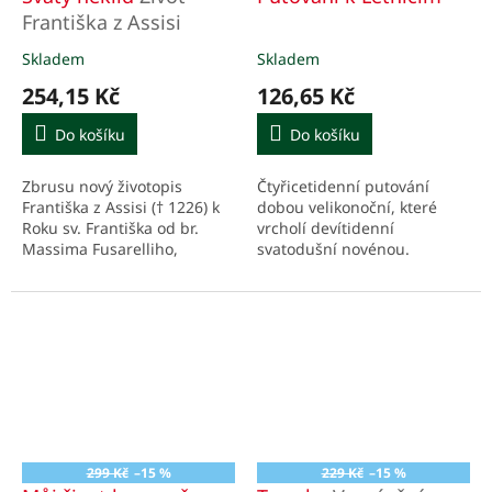
Františka z Assisi
Skladem
Skladem
Průměrné
Průměrné
hodnocení
hodnocení
254,15 Kč
126,65 Kč
produktu
produktu
je
je
Do košíku
Do košíku
5,0
4,6
z
z
Zbrusu nový životopis
Čtyřicetidenní putování
5
5
Františka z Assisi († 1226) k
dobou velikonoční, které
hvězdiček.
hvězdiček.
Roku sv. Františka od br.
vrcholí devítidenní
Massima Fusarelliho,
svatodušní novénou.
generálního ministra Řádu
Modlitební příručka.
menších bratří.
299 Kč
–15 %
229 Kč
–15 %