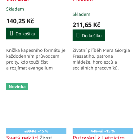
Skladem
Průměrné
Skladem
hodnocení
140,25 Kč
produktu
211,65 Kč
je
4,6
Do košíku
Do košíku
z
5
Knížka kapesního formátu je
Životní příběh Piera Giorgia
hvězdiček.
každodenním průvodcem
Frassatiho, patrona
pro ty, kdo touží číst
mládeže, horolezců a
a rozjímat evangelium
sociálních pracovníků.
v rytmu liturgie církve.
Evangelní úryvek
příslušného dne je
Novinka
doprovázen...
299 Kč
–15 %
149 Kč
–15 %
Svatý neklid
Život
Putování k Letnicím