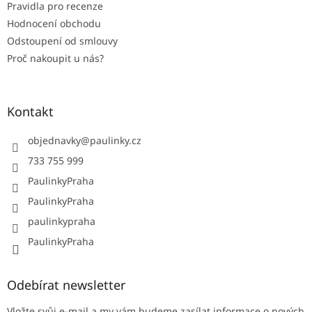
Pravidla pro recenze
Hodnocení obchodu
Odstoupení od smlouvy
Proč nakoupit u nás?
Kontakt
objednavky
@
paulinky.cz
733 755 999
PaulinkyPraha
PaulinkyPraha
paulinkypraha
PaulinkyPraha
Odebírat newsletter
Vložte svůj e-mail a my vám budeme zasílat informace o nových