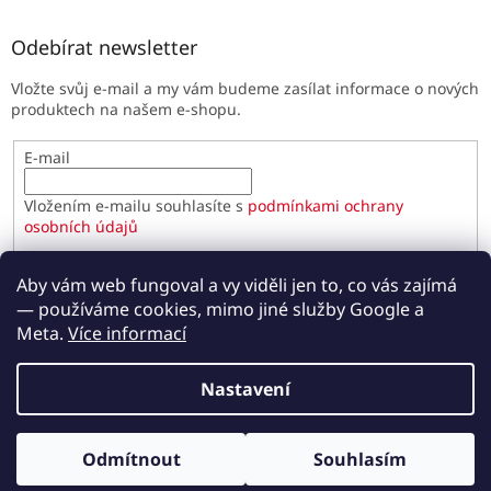
Odebírat newsletter
Vložte svůj e-mail a my vám budeme zasílat informace o nových
produktech na našem e-shopu.
E-mail
Vložením e-mailu souhlasíte s
podmínkami ochrany
osobních údajů
PŘIHLÁSIT SE
Aby vám web fungoval a vy viděli jen to, co vás zajímá
— používáme cookies, mimo jiné služby Google a
Meta.
Více informací
Vytvořil Shoptet
Nastavení
Copyright 2026
Paulínky.cz
. Všechna práva vyhrazena.
Odmítnout
Souhlasím
Upravit nastavení cookies