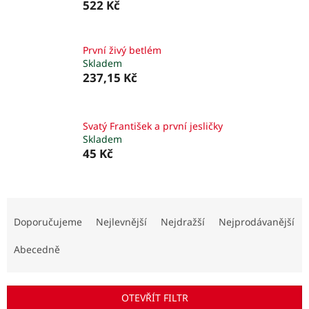
522 Kč
První živý betlém
Skladem
237,15 Kč
Svatý František a první jesličky
Skladem
45 Kč
Ř
a
Doporučujeme
Nejlevnější
Nejdražší
Nejprodávanější
z
e
Abecedně
n
í
p
OTEVŘÍT FILTR