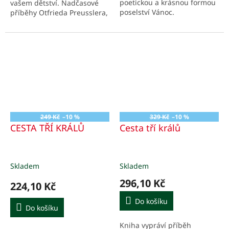
poetickou a krásnou formou
vašem dětství. Nadčasové
poselství Vánoc.
příběhy Otfrieda Preusslera,
rodáka z Liberce, se jistě
dotknou srdcí malých i
velkých čtenářů.
249 Kč
–10 %
329 Kč
–10 %
CESTA TŘÍ KRÁLŮ
Cesta tří králů
Skladem
Skladem
296,10 Kč
224,10 Kč
Do košíku
Do košíku
Kniha vypráví příběh