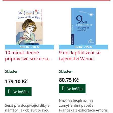
r
o
V
d
ý
u
p
k
i
t
s
ů
p
r
o
199 Kč
–10 %
95 Kč
–15 %
d
10 minut denně
9 dní k přiblížení se
u
připrav své srdce na
tajemství Vánoc
k
Vánoce
t
Skladem
Skladem
ů
80,75 Kč
179,10 Kč
Do košíku
Do košíku
Novéna inspirovaná
Sešit pro dospívající díky s
zamyšleními papeže
náměty, jak objevit pravou
Františka z exhortace Amoris