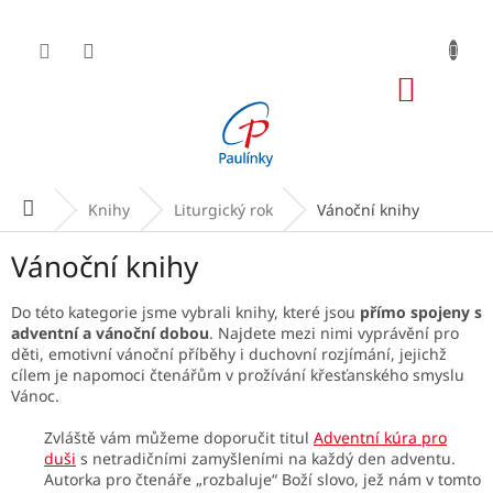
Přejít
na
obsah
NÁKUP
KOŠÍK
Domů
Knihy
Liturgický rok
Vánoční knihy
Vánoční knihy
Do této kategorie jsme vybrali knihy, které jsou
přímo spojeny s
adventní a vánoční dobou
. Najdete mezi nimi vyprávění pro
děti, emotivní vánoční příběhy i duchovní rozjímání, jejichž
cílem je napomoci čtenářům v prožívání křesťanského smyslu
Vánoc.
Zvláště vám můžeme doporučit titul
Adventní kúra pro
duši
s netradičními zamyšleními na každý den adventu.
Autorka pro čtenáře „rozbaluje“ Boží slovo, jež nám v tomto