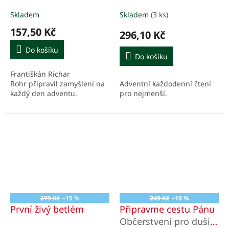
Skladem
Skladem
(3 ks)
157,50 Kč
296,10 Kč
Do košíku
Do košíku
Františkán Richar
Adventní každodenní čtení
Rohr připravil zamyšlení na
pro nejmenší.
každý den adventu.
279 Kč
–15 %
249 Kč
–10 %
První živý betlém
Připravme cestu Pánu
Občerstvení pro duši