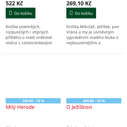
522 Kč
269,10 Kč
Do košíku
Do košíku
Knížka poetických,
Knížka Mikuláš, Ježíšek, pan
rozpustilých i vtipných
Vrána a my je úsměvným
příběhů o malé sněhové
vyprávěním malého kluka o
vločce s celostránkovými
nejkouzelnějším a
ilustracemi. Tvoří komplet s
nejvoňavějším období roku.
kalendářem na rok 2027 s
vybranými obrázky z knihy.
189 Kč
–10 %
299 Kč
–10 %
Milý Herode
O Ježíškovi