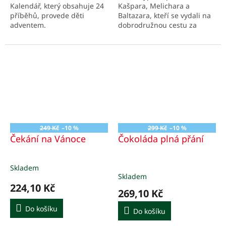
Kalendář, který obsahuje 24
Kašpara, Melichara a
příběhů, provede děti
Baltazara, kteří se vydali na
adventem.
dobrodružnou cestu za
hvězdou.
249 Kč
–10 %
299 Kč
–10 %
Čekání na Vánoce
Čokoláda plná přání
Skladem
Průměrné
Skladem
hodnocení
224,10 Kč
produktu
269,10 Kč
je
5,0
Do košíku
Do košíku
z