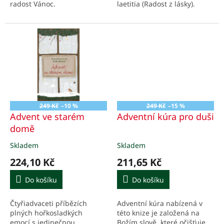
radost Vánoc.
laetitia (Radost z lásky).
249 Kč
–10 %
249 Kč
–15 %
Advent ve starém
Adventní kúra pro duši
domě
Skladem
Skladem
Průměrné
Průměrné
hodnocení
hodnocení
224,10 Kč
211,65 Kč
produktu
produktu
je
je
Do košíku
Do košíku
5,0
5,0
z
z
Čtyřiadvaceti příbězích
Adventní kúra nabízená v
5
5
plných hořkosladkých
této knize je založená na
hvězdiček.
hvězdiček.
emocí s jedinečnou
Božím slově, které očišťuje,