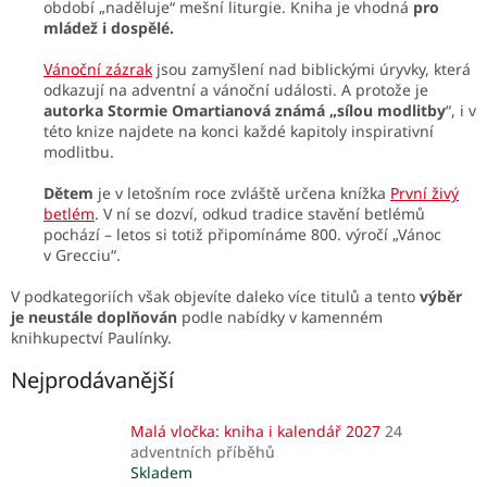
období „naděluje“ mešní liturgie. Kniha je vhodná
pro
mládež i dospělé.
Vánoční zázrak
jsou zamyšlení nad biblickými úryvky, která
odkazují na adventní a vánoční události. A protože je
autorka Stormie Omartianová známá „sílou modlitby
“, i v
této knize najdete na konci každé kapitoly inspirativní
modlitbu.
Dětem
je v letošním roce zvláště určena knížka
První živý
betlém
. V ní se dozví, odkud tradice stavění betlémů
pochází – letos si totiž připomínáme 800. výročí „Vánoc
v Grecciu“.
V podkategoriích však objevíte daleko více titulů a tento
výběr
je neustále doplňován
podle nabídky v kamenném
knihkupectví Paulínky.
Nejprodávanější
Malá vločka: kniha i kalendář 2027
24
adventních příběhů
Skladem