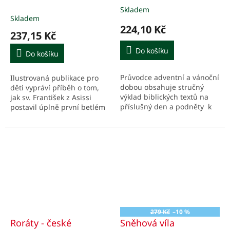
na dobu adventní a
Skladem
Průměrné
vánoční
Skladem
hodnocení
224,10 Kč
produktu
237,15 Kč
je
5,0
Do košíku
Do košíku
z
5
Průvodce adventní a vánoční
Ilustrovaná publikace pro
hvězdiček.
dobou obsahuje stručný
děti vypráví příběh o tom,
výklad biblických textů na
jak sv. František z Asissi
příslušný den a podněty k
postavil úplně první betlém
aplikaci Božího slova v
na světě a jak se tato událost
našem životě.
stala součástí oslav
vánočních...
279 Kč
–10 %
Roráty - české
Sněhová víla