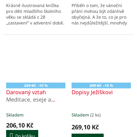
5
Krásně ilustrovaná knížka
Příběh o tom, že vánoční
hvězdiček.
pro děti mladšího školního
přání mohou být zdánlivě
věku se skládá z 28
obyčejná. A že to, co je pro
„zastavení“ v adventní době.
nás nejdůležitější, mnohdy
máme na dosah ruky
a každý den vedle sebe. Jen
si to...
229 Kč
–10 %
299 Kč
–10 %
Darovaný vztah
Dopisy Ježíškovi
Meditace, eseje a
kázání o adventu a
Vánocích
Skladem
Skladem
(2 ks)
206,10 Kč
269,10 Kč
Do košíku