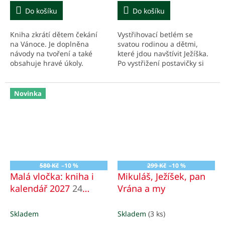
Do košíku
Do košíku
Kniha zkrátí dětem čekání
Vystřihovací betlém se
na Vánoce. Je doplněna
svatou rodinou a dětmi,
návody na tvoření a také
které jdou navštívit Ježíška.
obsahuje hravé úkoly.
Po vystřižení postavičky si
můžete společně číst z knihy
Pohádky od Ježíška, kterou
tato knížečka...
Novinka
580 Kč
–10 %
299 Kč
–10 %
Malá vločka: kniha i
Mikuláš, Ježíšek, pan
kalendář 2027
24
Vrána a my
adventních příběhů
Skladem
Skladem
(3 ks)