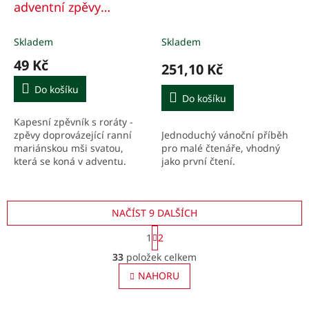
adventní zpěvy
16.století
Skladem
Skladem
49 Kč
251,10 Kč
Do košíku
Do košíku
Kapesní zpěvník s roráty -
Jednoduchý vánoční příběh
zpěvy doprovázející ranní
pro malé čtenáře, vhodný
mariánskou mši svatou,
jako první čtení.
která se koná v adventu.
NAČÍST 9 DALŠÍCH
S
1
2
t
O
r
33
položek celkem
v
á
l
NAHORU
n
á
k
o
d