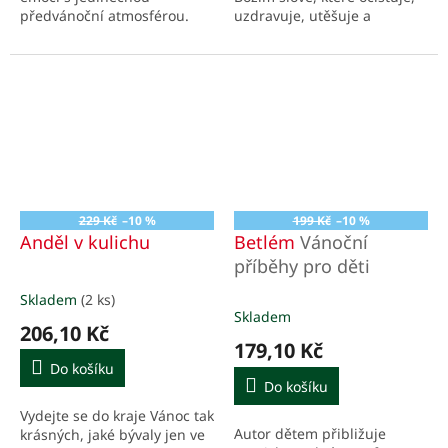
předvánoční atmosférou.
uzdravuje, utěšuje a
napřimuje vše, co je v naší
duši ochablé a pokřivené.
229 Kč
–10 %
199 Kč
–10 %
Anděl v kulichu
Betlém
Vánoční
příběhy pro děti
Skladem
(2 ks)
Průměrné
Skladem
hodnocení
206,10 Kč
produktu
179,10 Kč
je
Do košíku
5,0
Do košíku
z
Vydejte se do kraje Vánoc tak
5
Autor dětem přibližuje
krásných, jaké bývaly jen ve
hvězdiček.