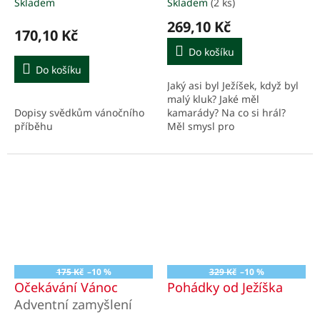
Skladem
Skladem
(2 ks)
269,10 Kč
170,10 Kč
Do košíku
Do košíku
Jaký asi byl Ježíšek, když byl
malý kluk? Jaké měl
Dopisy svědkům vánočního
kamarády? Na co si hrál?
příběhu
Měl smysl pro
dobrodružství? A jak se učil
zacházet s dary, které mu
byly dány?
175 Kč
–10 %
329 Kč
–10 %
Očekávání Vánoc
Pohádky od Ježíška
Adventní zamyšlení