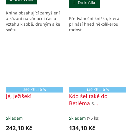
Do košíku
Kniha obsahující zamyšlení
Předvánoční knížka, která
a kázání na vánoční čas o
přináší hned několikerou
vztahu k sobě, druhým a ke
radost.
světu.
269 Kč
–10 %
149 Kč
–10 %
Jé, Ježíšek!
Kdo šel také do
Betléma
s
vystřihovánkou
Skladem
Skladem
(>5 ks)
242,10 Kč
134,10 Kč