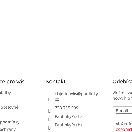
ce pro vás
Kontakt
Odebíra
platby
Vložte sv
objednavky
@
paulinky.
nových p
cz
 poštovné
733 755 999
E-mail
e
PaulinkyPraha
 podmínky
Vložení
PaulinkyPraha
ochrany
osobníc