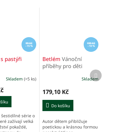
99 Kč
199 Kč
–15 %
–10 %
s pastýři
Betlém
Vánoční
příběhy pro děti
Další
produkt
Skladem
(>5 ks)
Skladem
Kč
179,10 Kč
šíku
Do košíku
z šestidílné série o
Autor dětem přibližuje
eré zažívají velká
poetickou a krásnou formou
ství pokaždé,