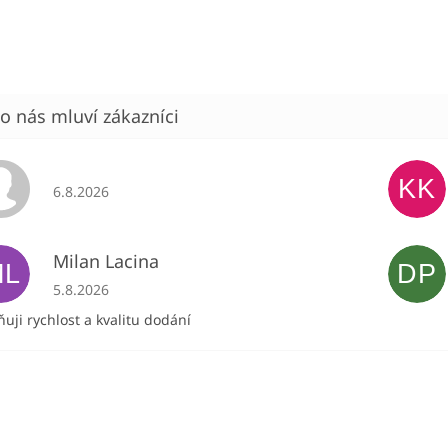
KK
Hodnocení obchodu je 5 z 5 hvězdiček.
6.8.2026
Milan Lacina
ML
DP
Hodnocení obchodu je 5 z 5 hvězdiček.
5.8.2026
uji rychlost a kvalitu dodání