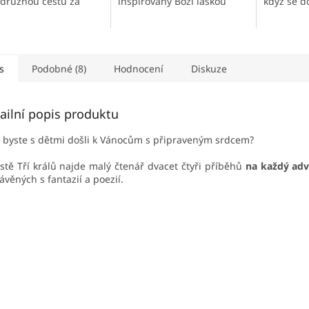
družnou cestu za
inspirovány Boží láskou
když se d
ou.
projevovaly mimořádným
Ježíšovy 
způsobem svou lásku k
od 6 do 9 
lidem.
s
Podobné (8)
Hodnocení
Diskuze
ailní popis produktu
 byste s dětmi došli k Vánocům s připraveným srdcem?
stě Tří králů najde malý čtenář dvacet čtyři příběhů
na každý adv
ávěných s fantazií a poezií.