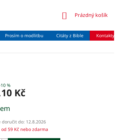
NÁKUPNÍ
Prázdný košík
KOŠÍK
Prosím o modlitbu
Citáty z Bible
Kontakty
Moje 
–10 %
,10 Kč
dem
doručit do:
12.8.2026
 od 59 Kč nebo zdarma