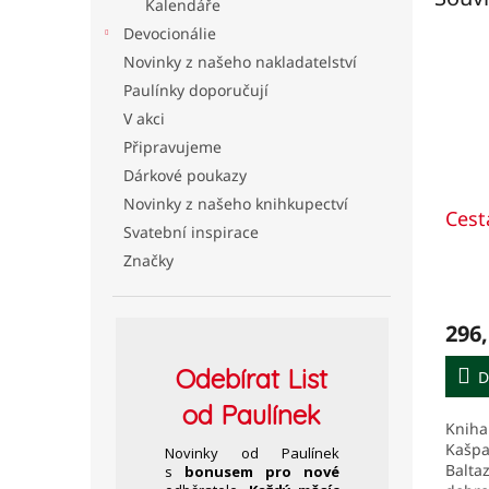
Kalendáře
Devocionálie
Novinky z našeho nakladatelství
Paulínky doporučují
V akci
Připravujeme
Dárkové poukazy
Novinky z našeho knihkupectví
Cesta
Svatební inspirace
Značky
296,
Odebírat
List
D
od Paulínek
Kniha
Kašpa
Novinky od Paulínek
Baltaz
s
bonusem pro nové