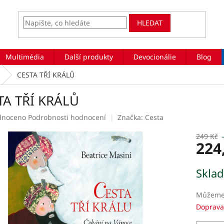
HLEDAT
Multimédia
Další produkty
Devocionálie
Blog
CESTA TŘÍ KRÁLŮ
TA TŘÍ KRÁLŮ
rné
dnoceno
Podrobnosti hodnocení
Značka:
Cesta
ení
tu
249 Kč
224
Měrná
Skla
cena:
ek.
Můžeme 
Doprava