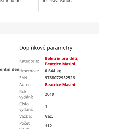
poselství Vánoc.
ostanou do
doby. Pro čtenáře
let.
Doplňkové parametry
Beletrie pro děti
,
Kategorie
:
Beatrice Masini
entní den
Hmotnost
:
0.644 kg
EAN
:
9788072952526
Autor
:
Beatrice Masini
Rok
2019
vydání
:
Číslo
1
vydání
:
Vazba
:
Váz.
Počet
112
stran
: