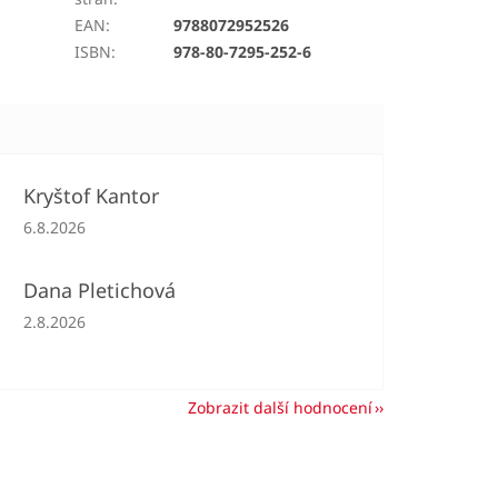
EAN
:
9788072952526
ISBN
:
978-80-7295-252-6
Kryštof Kantor
Hodnocení obchodu je 5 z 5 hvězdiček.
6.8.2026
Dana Pletichová
Hodnocení obchodu je 5 z 5 hvězdiček.
2.8.2026
Zobrazit další hodnocení