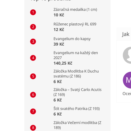
Zázračná medailka (1 cm)
10 Kč
Růženec plastový RL 699
12 Kč
Evangelium do kapsy
39 Kč
Evangelium na každý den
2027
140,25 Kč
Záložka Modlitba K Duchu
svatému (Z 186)
6 Kč
Záložka – Svatý Carlo Acutis
Oceň
(Z 169)
6 Kč
Štít svatého Patrika (Z 193)
6 Kč
Záložka Večerní modlitba (Z
189)