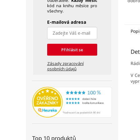
odběratele.
Každý měsíc
dobro
kód na knihu měsíce pro
hvězd
všechny.
E-mailová adresa
Popi
Přihlásit se
Det
Rádi
Zásady zpracování
osobních údajů
V Ce
vypr
Top 10 produktů