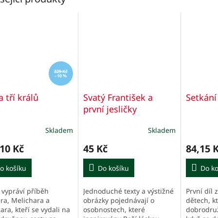
329 Kč
–10 %
 tří králů
Svatý František a
Setkání 
první jesličky
Skladem
Skladem
10 Kč
45 Kč
84,15 
o košíku
Do košíku
Do ko
 vypráví příběh
Jednoduché texty a výstižné
První díl 
ra, Melichara a
obrázky pojednávají o
dětech, kt
ara, kteří se vydali na
osobnostech, které
dobrodruž