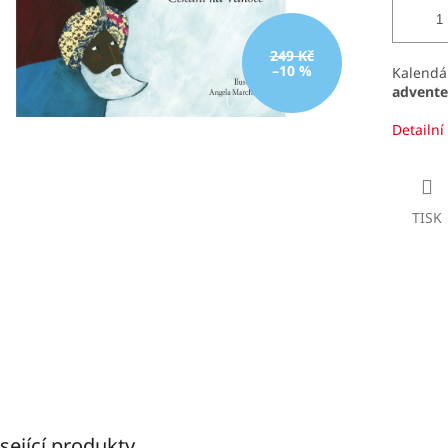
249 Kč
–10 %
Kalendář
advent
Detailní
TISK
sející produkty