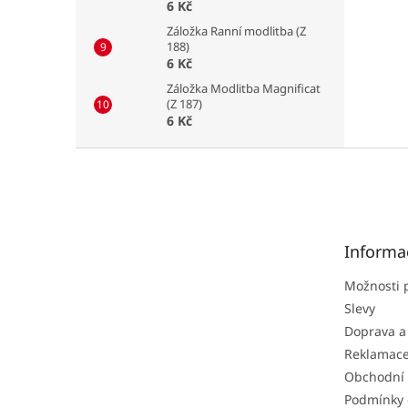
6 Kč
Záložka Ranní modlitba (Z
188)
6 Kč
Záložka Modlitba Magnificat
(Z 187)
6 Kč
Z
á
p
a
t
Informa
í
Možnosti 
Slevy
Doprava a
Reklamac
Obchodní
Podmínky 