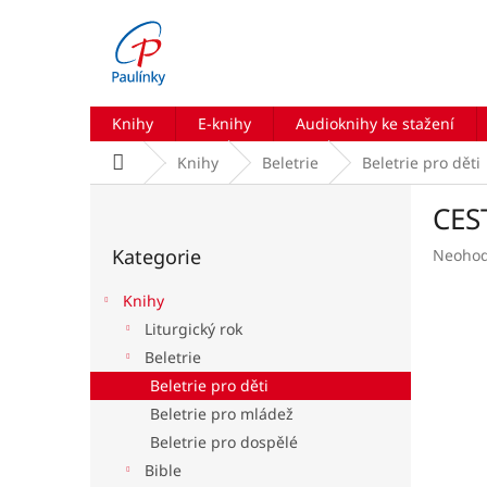
Přejít
na
obsah
Knihy
E-knihy
Audioknihy ke stažení
Domů
Knihy
Beletrie
Beletrie pro děti
P
CES
o
Přeskočit
s
Kategorie
Průmě
Neoho
kategorie
t
hodnoc
r
produk
Knihy
a
je
Liturgický rok
n
0,0
Beletrie
z
n
5
í
Beletrie pro děti
hvězdič
p
Beletrie pro mládež
a
Beletrie pro dospělé
n
Bible
e