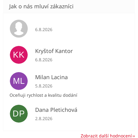
Hodnocení obchodu je 5 z 5 hvězdiček.
6.8.2026
Kryštof Kantor
KK
Hodnocení obchodu je 5 z 5 hvězdiček.
6.8.2026
Milan Lacina
ML
Hodnocení obchodu je 5 z 5 hvězdiček.
5.8.2026
Oceňuji rychlost a kvalitu dodání
Dana Pletichová
DP
Hodnocení obchodu je 5 z 5 hvězdiček.
2.8.2026
Zobrazit další hodnocení