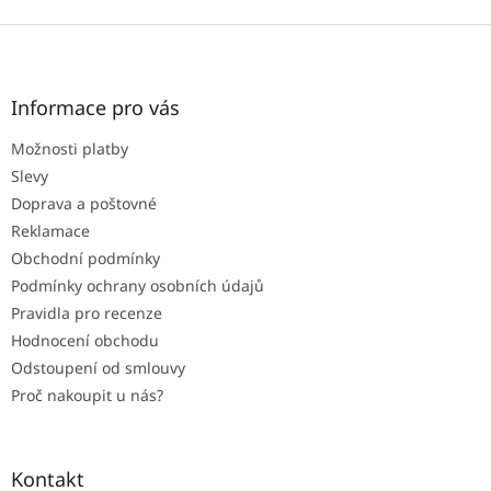
Z
á
p
a
Informace pro vás
t
Možnosti platby
í
Slevy
Doprava a poštovné
Reklamace
Obchodní podmínky
Podmínky ochrany osobních údajů
Pravidla pro recenze
Hodnocení obchodu
Odstoupení od smlouvy
Proč nakoupit u nás?
Kontakt