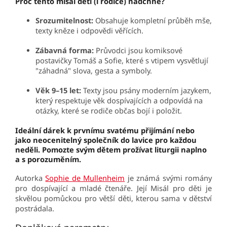
Proč tento misál děti (i rodiče) nadchne?
Srozumitelnost:
Obsahuje kompletní průběh mše,
texty kněze i odpovědi věřících.
Zábavná forma:
Průvodci jsou komiksové
postavičky Tomáš a Sofie, které s vtipem vysvětlují
"záhadná" slova, gesta a symboly.
Věk 9–15 let:
Texty jsou psány moderním jazykem,
který respektuje věk dospívajících a odpovídá na
otázky, které se rodiče občas bojí i položit.
Ideální dárek k prvnímu svatému přijímání nebo
jako neocenitelný společník do lavice pro každou
neděli. Pomozte svým dětem prožívat liturgii naplno
a s porozuměním.
Autorka
Sophie de Mullenheim
je známá svými romány
pro dospívající a mladé čtenáře. Její Misál pro děti je
skvělou pomůckou pro větší děti, kterou sama v dětství
postrádala.