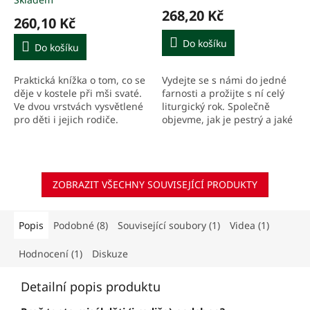
hodnocení
268,20 Kč
produktu
260,10 Kč
je
5,0
Do košíku
Do košíku
z
5
Vydejte se s námi do jedné
Praktická knížka o tom, co se
hvězdiček.
farnosti a prožijte s ní celý
děje v kostele při mši svaté.
liturgický rok. Společně
Ve dvou vrstvách vysvětlené
objevme, jak je pestrý a jaké
pro děti i jejich rodiče.
živo může v kostele být.
Zajímalo by nás, kolik
podobných věcí,...
ZOBRAZIT VŠECHNY SOUVISEJÍCÍ PRODUKTY
Popis
Podobné (8)
Související soubory (1)
Videa (1)
Hodnocení (1)
Diskuze
Detailní popis produktu