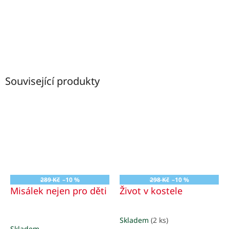
Související produkty
289 Kč
–10 %
298 Kč
–10 %
Misálek nejen pro děti
Život v kostele
Skladem
(2 ks)
Průměrné
Skladem