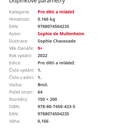
Doplňkové parametry
Kategorie
:
Pro děti a mládež
Hmotnost
:
0.166 kg
EAN
:
9788074504235
Autor
:
Sophie de Mullenheim
Ilustrace
:
Sophie Chaussade
Věk čtenáře
:
9+
Rok vydání
:
2022
Edice
:
Pro děti a mládež
Číslo vydání
:
1.
Číslo v edici
:
1.
Vazba
:
Brož.
Počet stran
:
64
Rozměry
:
150 × 200
ISBN
:
978-80-7450-423-5
EAN
:
9788074504235
Váha
:
0,166