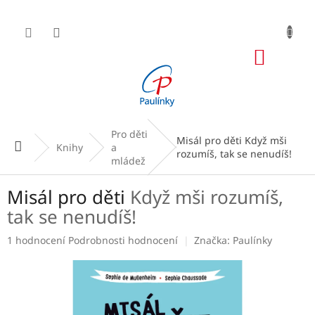
Přejít
na
obsah
NÁKUP
KOŠÍK
Pro děti
Misál pro děti
Když mši
Domů
Knihy
a
rozumíš, tak se nenudíš!
mládež
Misál pro děti
Když mši rozumíš,
tak se nenudíš!
Průměrné
1 hodnocení
Podrobnosti hodnocení
Značka:
Paulínky
hodnocení
produktu
je
1,0
z