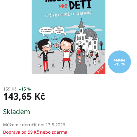
5
hvězdiček.
169 Kč
–15 %
169 Kč
–15 %
143,65 Kč
Měrná
Skladem
cena:
Můžeme doručit do:
13.8.2026
Doprava od 59 Kč nebo zdarma