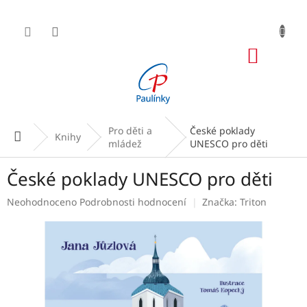
Přejít
na
obsah
NÁKUP
KOŠÍK
Pro děti a
České poklady
Domů
Knihy
mládež
UNESCO pro děti
České poklady UNESCO pro děti
Průměrné
Neohodnoceno
Podrobnosti hodnocení
Značka:
Triton
hodnocení
produktu
je
0,0
z
5
hvězdiček.