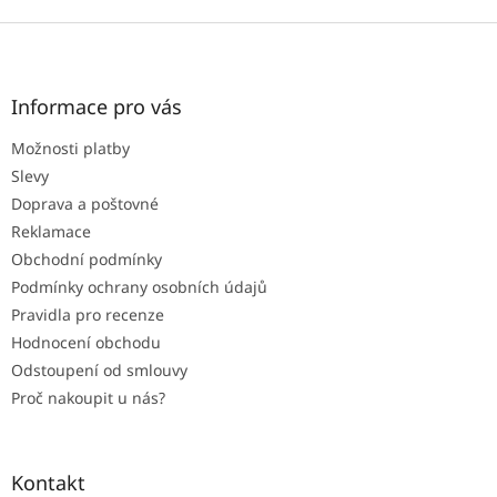
Z
á
p
a
Informace pro vás
t
Možnosti platby
í
Slevy
Doprava a poštovné
Reklamace
Obchodní podmínky
Podmínky ochrany osobních údajů
Pravidla pro recenze
Hodnocení obchodu
Odstoupení od smlouvy
Proč nakoupit u nás?
Kontakt