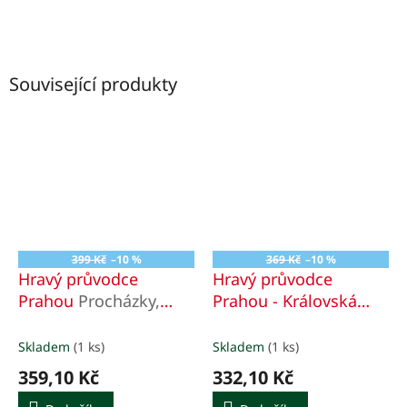
Související produkty
399 Kč
–10 %
369 Kč
–10 %
Hravý průvodce
Hravý průvodce
Prahou
Procházky,
Prahou - Královská
které nadchnou děti i
cesta
Procházky, které
rodiče
nadchnou děti i rodiče
Skladem
(1 ks)
Skladem
(1 ks)
359,10 Kč
332,10 Kč