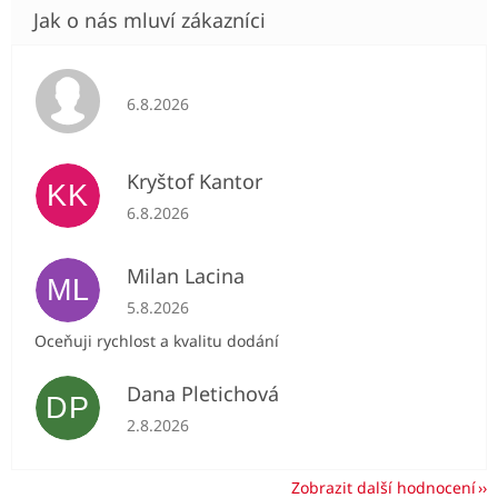
Hodnocení obchodu je 5 z 5 hvězdiček.
6.8.2026
Kryštof Kantor
KK
Hodnocení obchodu je 5 z 5 hvězdiček.
6.8.2026
Milan Lacina
ML
Hodnocení obchodu je 5 z 5 hvězdiček.
5.8.2026
Oceňuji rychlost a kvalitu dodání
Dana Pletichová
DP
Hodnocení obchodu je 5 z 5 hvězdiček.
2.8.2026
Zobrazit další hodnocení