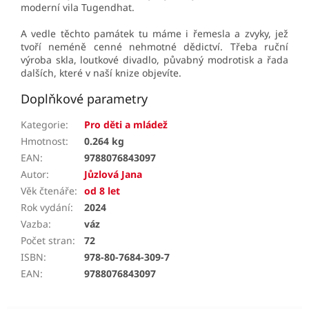
moderní vila Tugendhat.
A vedle těchto památek tu máme i řemesla a zvyky, jež
tvoří neméně cenné nehmotné dědictví. Třeba ruční
výroba skla, loutkové divadlo, půvabný modrotisk a řada
dalších, které v naší knize objevíte.
Doplňkové parametry
Kategorie
:
Pro děti a mládež
Hmotnost
:
0.264 kg
EAN
:
9788076843097
Autor
:
Jůzlová Jana
Věk čtenáře
:
od 8 let
Rok vydání
:
2024
Vazba
:
váz
Počet stran
:
72
ISBN
:
978-80-7684-309-7
EAN
:
9788076843097