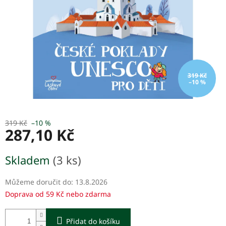
319 Kč
–10 %
319 Kč
–10 %
287,10 Kč
Měrná
Skladem
(3 ks)
cena:
Můžeme doručit do:
13.8.2026
Doprava od 59 Kč nebo zdarma
Přidat do košíku