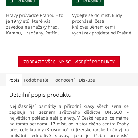
Do košíku
Do košíku
Hravý průvodce Prahou – to
Vydejte se do míst, kudy
je 19 výletů, které vás
procházeli čeští
zavedou na Pražský hrad,
králové! Během osmi
Kampu, Hradčany, Petřín,
vycházek projdete od Prašné
Vyšehrad nebo do
brány, Celetnou ulicí na
židovského a Starého
Staroměstské náměstí a
Města.
odtud dál Karlovou ulicí,
přes Karlův...
ZOBRAZIT VŠECHNY SOUVISEJÍCÍ PRODUKTY
Popis
Podobné (8)
Hodnocení
Diskuze
Detailní popis produktu
Nejúžasnější památky a přírodní krásy všech zemí se
zapisují na seznam světového dědictví UNESCO –
největších pokladů naší planety. V České republice máme
na tomto seznamu 17 míst, od historického centra Prahy
přes celé krajiny (Krušnohoří či Jizerskohorské bučiny) po
unikátní jednotlivé stavby, jako je třeba brněnská