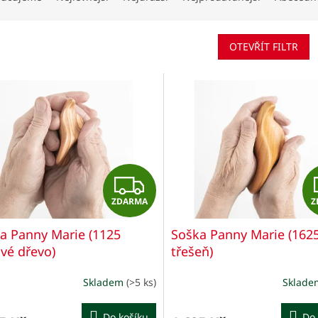
OTEVŘÍT FILTR
Z
ZDARMA
Z
D
a Panny Marie (1125
Soška Panny Marie (162
A
ové dřevo)
třešeň)
R
Skladem
(>5 ks)
Sklad
ěrné
Průměrné
M
cení
hodnocení
ktu
produktu
Do košíku
Do 