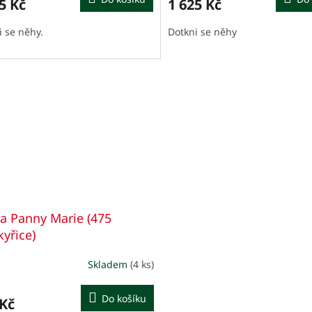
5 Kč
1 625 Kč
je
A
5,0
i se něhy.
Dotkni se něhy
z
5
iček.
hvězdiček.
a Panny Marie (475
kyřice)
Skladem
(4 ks)
ěrné
cení
ktu
Do košíku
 Kč