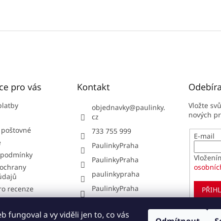
ce pro vás
Kontakt
Odebíra
platby
Vložte sv
objednavky
@
paulinky.
nových p
cz
 poštovné
733 755 999
E-mail
e
PaulinkyPraha
 podmínky
Vložení
PaulinkyPraha
ochrany
osobníc
paulinkypraha
údajů
PaulinkyPraha
ro recenze
PŘIHL
í obchodu
í od smlouvy
 fungoval a vy viděli jen to, co vás