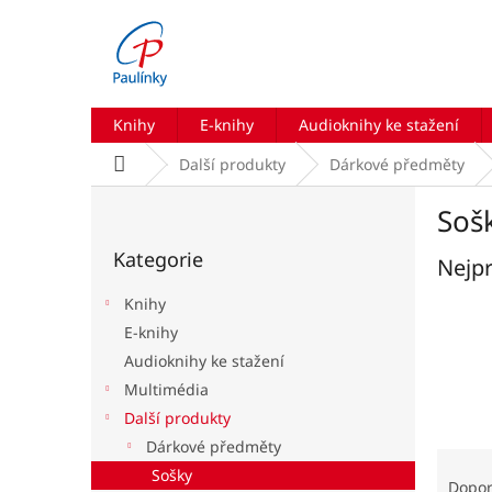
Přejít
na
obsah
Knihy
E-knihy
Audioknihy ke stažení
Domů
Další produkty
Dárkové předměty
P
Soš
o
Přeskočit
s
Kategorie
kategorie
Nejpr
t
r
Knihy
a
E-knihy
n
Audioknihy ke stažení
n
í
Multimédia
p
Další produkty
a
Dárkové předměty
Ř
n
Sošky
a
e
Dopo