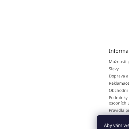
Z
á
p
a
t
Informa
í
Možnosti 
Slevy
Doprava a
Reklamac
Obchodní
Podmínky 
osobních 
Pravidla p
Hodnocen
Odstoupen
Aby vám web