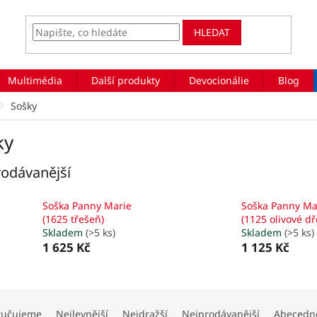
HLEDAT
Multimédia
Další produkty
Devocionálie
Blog
Sošky
ky
odávanější
Soška Panny Marie
Soška Panny Ma
(1625 třešeň)
(1125 olivové dř
Skladem
(>5 ks)
Skladem
(>5 ks)
1 625 Kč
1 125 Kč
ručujeme
Nejlevnější
Nejdražší
Nejprodávanější
Abecedn