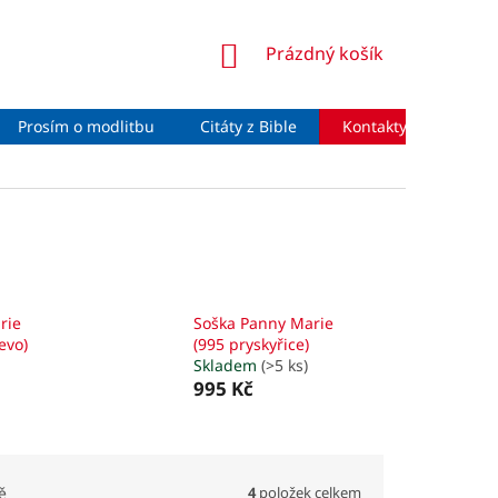
NÁKUPNÍ
Prázdný košík
KOŠÍK
Prosím o modlitbu
Citáty z Bible
Kontakty
Moje 
rie
Soška Panny Marie
evo)
(995 pryskyřice)
Skladem
(>5 ks)
995 Kč
4
položek celkem
ě