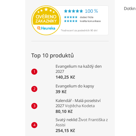
5,0
Dotkn
z
5
hvězd
Top 10 produktů
Evangelium na každý den
2027
140,25 Kč
Evangelium do kapsy
39 Kč
Kalendář - Malá poselství
2027
Vojtěcha Kodeta
80,10 Kč
Svatý neklid
Život Františka z
Assisi
254,15 Kč