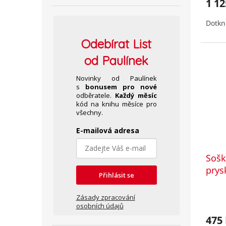
1 12
je
5,0
Dotkn
z
5
Odebírat
List
hvězd
od Paulínek
Novinky od Paulínek
s
bonusem pro nové
odběratele.
Každý měsíc
kód na knihu měsíce pro
všechny.
E-mailová adresa
Sošk
prys
Přihlásit se
Prům
Zásady zpracování
hodno
osobních údajů
produ
475
je