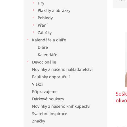
Hry
z
l
e
Plakáty a obrázky
n
Pohledy
í
Přání
p
V
Záložky
r
ý
Kalendáře a diáře
o
p
d
Diáře
i
u
Kalendáře
s
k
Devocionálie
p
t
r
Novinky z našeho nakladatelství
ů
o
Paulínky doporučují
d
V akci
u
Připravujeme
Sošk
k
Dárkové poukazy
t
oliv
ů
Novinky z našeho knihkupectví
Prům
Svatební inspirace
hodno
Značky
produ