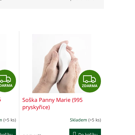
Z
Z
DARMA
ZDARMA
D
D
5
Soška Panny Marie (995
A
A
pryskyřice)
R
R
em
(>5 ks)
Skladem
(>5 ks)
Průměrné
M
M
hodnocení
produktu
košíku
Do košíku