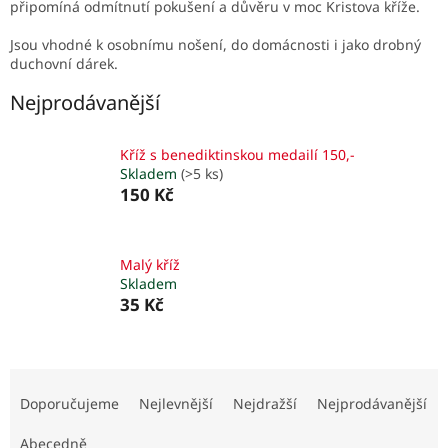
připomíná odmítnutí pokušení a důvěru v moc Kristova kříže.
Jsou vhodné k osobnímu nošení, do domácnosti i jako drobný
duchovní dárek.
Nejprodávanější
Kříž s benediktinskou medailí 150,-
Skladem
(>5 ks)
150 Kč
Malý kříž
Skladem
35 Kč
Ř
a
Doporučujeme
Nejlevnější
Nejdražší
Nejprodávanější
z
e
Abecedně