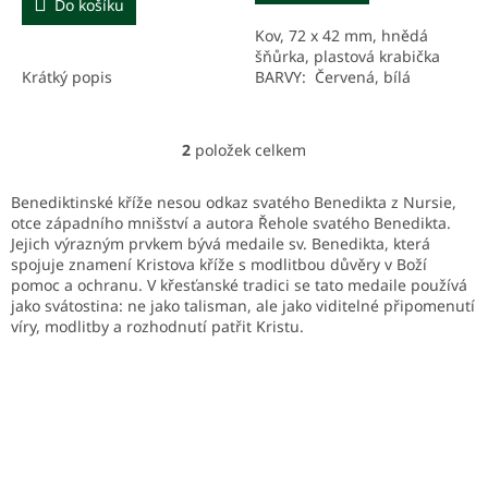
Do košíku
5
Kov, 72 x 42 mm, hnědá
hvězdiček.
šňůrka, plastová krabička
Krátký popis
BARVY: Červená, bílá
2
položek celkem
O
v
l
Benediktinské kříže nesou odkaz svatého Benedikta z Nursie,
á
otce západního mnišství a autora Řehole svatého Benedikta.
d
Jejich výrazným prvkem bývá medaile sv. Benedikta, která
a
spojuje znamení Kristova kříže s modlitbou důvěry v Boží
c
pomoc a ochranu. V křesťanské tradici se tato medaile používá
í
jako svátostina: ne jako talisman, ale jako viditelné připomenutí
p
víry, modlitby a rozhodnutí patřit Kristu.
r
v
k
y
v
ý
p