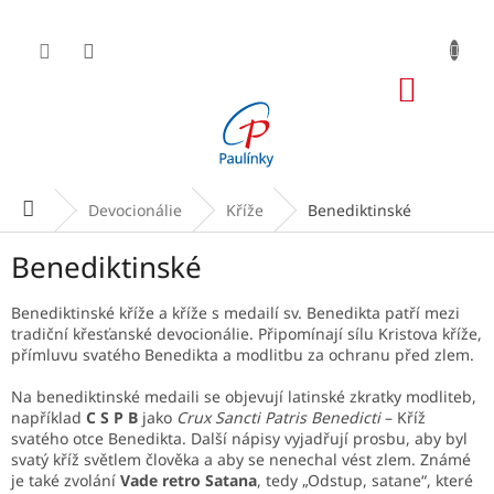
Přejít
na
obsah
NÁKUP
KOŠÍK
Domů
Devocionálie
Kříže
Benediktinské
Benediktinské
Benediktinské kříže a kříže s medailí sv. Benedikta patří mezi
tradiční křesťanské devocionálie. Připomínají sílu Kristova kříže,
přímluvu svatého Benedikta a modlitbu za ochranu před zlem.
Na benediktinské medaili se objevují latinské zkratky modliteb,
například
C S P B
jako
Crux Sancti Patris Benedicti
– Kříž
svatého otce Benedikta. Další nápisy vyjadřují prosbu, aby byl
svatý kříž světlem člověka a aby se nenechal vést zlem. Známé
je také zvolání
Vade retro Satana
, tedy „Odstup, satane“, které