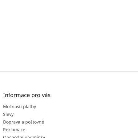
i
s
u
Z
á
p
a
Informace pro vás
t
Možnosti platby
í
Slevy
Doprava a poštovné
Reklamace
Obchodní podmínky