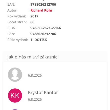
EAN
:
9788026212706
Autor
:
Richard Rohr
Rok vydání
:
2017
Počet stran
:
88
ISBN
:
978-80-2621-270-6
EAN
:
9788026212706
Číslo vydání
:
1. DOTISK
Hodnocení obchodu je 5 z 5 hvězdiček.
6.8.2026
Kryštof Kantor
KK
Hodnocení obchodu je 5 z 5 hvězdiček.
6.8.2026