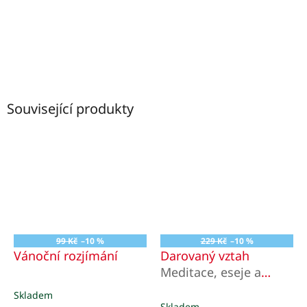
Související produkty
99 Kč
–10 %
229 Kč
–10 %
Vánoční rozjímání
Darovaný vztah
Meditace, eseje a
kázání o adventu a
Skladem
Průměrné
Vánocích
Skladem