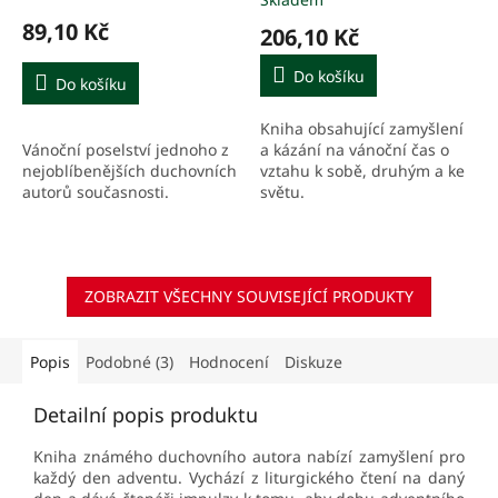
hodnocení
produktu
89,10 Kč
206,10 Kč
je
5,0
Do košíku
Do košíku
z
5
Kniha obsahující zamyšlení
hvězdiček.
Vánoční poselství jednoho z
a kázání na vánoční čas o
nejoblíbenějších duchovních
vztahu k sobě, druhým a ke
autorů současnosti.
světu.
ZOBRAZIT VŠECHNY SOUVISEJÍCÍ PRODUKTY
Popis
Podobné (3)
Hodnocení
Diskuze
Detailní popis produktu
Kniha známého duchovního autora nabízí zamyšlení pro
každý den adventu. Vychází z liturgického čtení na daný