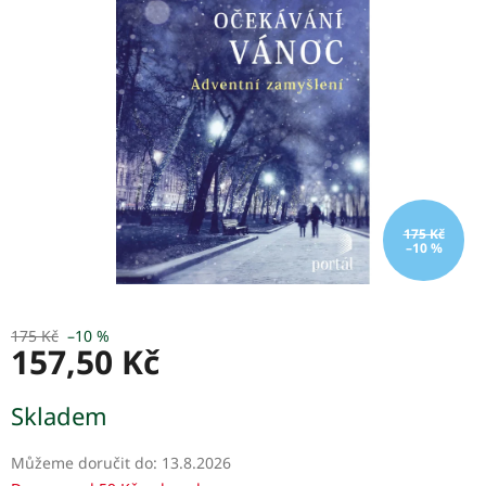
z
5
hvězdiček.
175 Kč
–10 %
175 Kč
–10 %
157,50 Kč
Měrná
Skladem
cena:
Můžeme doručit do:
13.8.2026