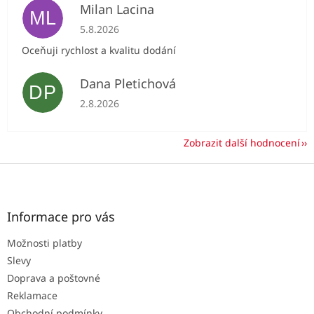
Milan Lacina
ML
Hodnocení obchodu je 5 z 5 hvězdiček.
5.8.2026
Oceňuji rychlost a kvalitu dodání
Dana Pletichová
DP
Hodnocení obchodu je 5 z 5 hvězdiček.
2.8.2026
Zobrazit další hodnocení
Z
á
p
a
Informace pro vás
t
Možnosti platby
í
Slevy
Doprava a poštovné
Reklamace
Obchodní podmínky