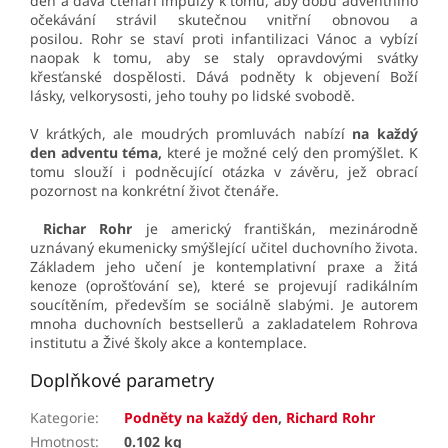
den a dává čtenáři impulzy k tomu, aby dobu adventního
očekávání strávil skutečnou vnitřní obnovou a
posilou.
Rohr se staví proti infantilizaci Vánoc a vybízí
naopak k tomu, aby se staly opravdovými svátky
křesťanské dospělosti. Dává podněty k objevení Boží
lásky, velkorysosti, jeho touhy po lidské svobodě.
V krátkých, ale moudrých promluvách nabízí
na každý
den adventu téma,
které je možné celý den promýšlet. K
tomu slouží i podněcující otázka v závěru, jež obrací
pozornost na konkrétní život čtenáře.
Richar Rohr
je americký františkán, mezinárodně
uznávaný ekumenicky smýšlející učitel duchovního života.
Základem jeho učení je kontemplativní praxe a žitá
kenoze (oprošťování se), které se projevují radikálním
soucítěním, především se sociálně slabými. Je autorem
mnoha duchovních bestsellerů a zakladatelem Rohrova
institutu a Živé školy akce a kontemplace.
Doplňkové parametry
Kategorie
:
Podněty na každý den
,
Richard Rohr
Hmotnost
:
0.102 kg