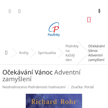
Přejít
na
obsah
NÁKUP
KOŠÍK
Podněty
Očekávání
na
Vánoc
Domů
Knihy
Spiritualita
každý
Adventní
den
zamyšlení
Očekávání Vánoc
Adventní
zamyšlení
Průměrné
Neohodnoceno
Podrobnosti hodnocení
Značka:
Portál
hodnocení
produktu
je
0,0