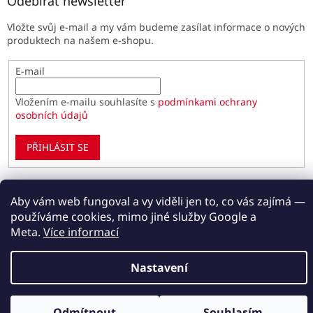
Odebírat newsletter
Vložte svůj e-mail a my vám budeme zasílat informace o nových
produktech na našem e-shopu.
E-mail
Vložením e-mailu souhlasíte s
podmínkami ochrany
osobních údajů
PŘIHLÁSIT SE
Aby vám web fungoval a vy viděli jen to, co vás zajímá —
Vytvořil Shoptet
používáme cookies, mimo jiné služby Google a
Meta.
Více informací
Copyright 2026
Paulínky.cz
. Všechna práva vyhrazena.
Upravit nastavení cookies
Nastavení
Odmítnout
Souhlasím