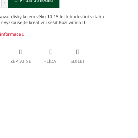
Přidat do košíku
vovat dívky kolem věku 10-15 let k budování vztahu
 Vyzkoušejte kreativní sešit Boží wifina II!
 informace
ZEPTAT SE
HLÍDAT
SDÍLET