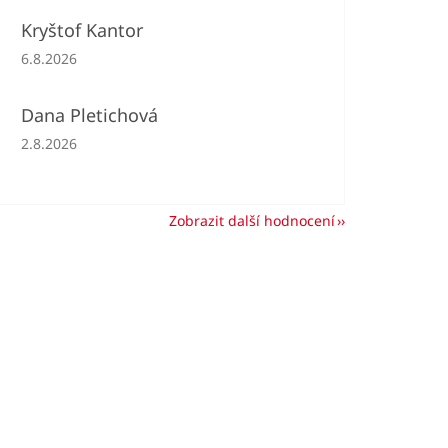
Kryštof Kantor
Hodnocení obchodu je 5 z 5 hvězdiček.
6.8.2026
Dana Pletichová
Hodnocení obchodu je 5 z 5 hvězdiček.
2.8.2026
Zobrazit další hodnocení