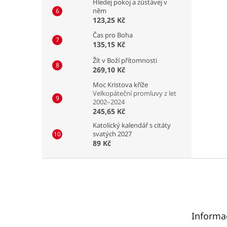
Hledej pokoj a zůstávej v
něm
123,25 Kč
Čas pro Boha
135,15 Kč
Žít v Boží přítomnosti
269,10 Kč
Moc Kristova kříže
Velkopáteční promluvy z let
2002–2024
245,65 Kč
Katolický kalendář s citáty
svatých 2027
89 Kč
Z
á
p
a
t
Informa
í