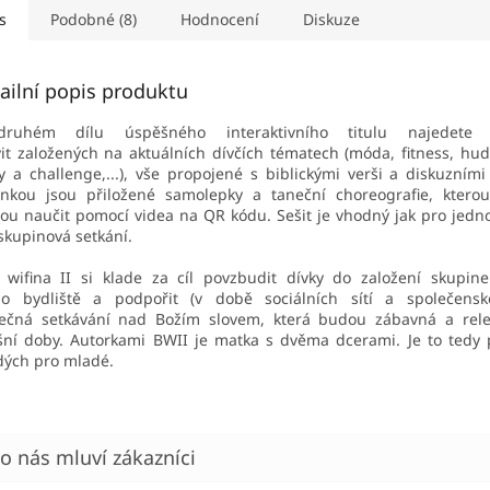
s
Podobné (8)
Hodnocení
Diskuze
ailní popis produktu
ruhém dílu úspěšného interaktivního titulu najedete
vit
založených na aktuálních dívčích tématech (móda, fitness, hud
vy a
challenge,...), vše propojené s biblickými verši a diskuzními
inkou
jsou přiložené samolepky a taneční choreografie, ktero
ou naučit
pomocí videa na QR kódu. Sešit je vhodný jak pro jednot
 skupinová
setkání.
 wifina II si klade za cíl povzbudit dívky do založení skupin
ého
bydliště a podpořit (v době sociálních sítí a společenské
lečná
setkávání nad Božím slovem, která budou zábavná a rele
šní doby.
Autorkami BWII je matka s dvěma dcerami. Je to tedy 
dých pro
mladé.