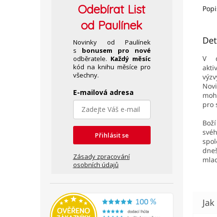
Odebírat
List
Popi
od Paulínek
Det
Novinky od Paulínek
s
bonusem pro nové
V d
odběratele.
Každý měsíc
kód na knihu měsíce pro
akti
všechny.
výz
Nov
E-mailová adresa
moh
pro
Boží
sv
Přihlásit se
spo
dne
Zásady zpracování
mla
osobních údajů