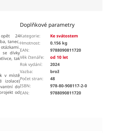
Doplňkové parametry
 opět 24
Kategorie
:
Ke svátostem
ba, tanec,
Hmotnost
:
0.156 kg
 otázkami.
EAN
:
9788090811720
u se dívky
Věk čtenáře
:
od 10 let
livce, tak
Rok vydání
:
2024
Vazba
:
brož
ek v místě
Počet stran
:
48
 izolace)
ISBN
:
978-80-908117-2-0
vantní do
projekt od
EAN
:
9788090811720