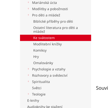
Mariánská úcta
l
Modlitby a pobožnosti
Pro děti a mládež
Biblické příběhy pro děti
Ostatní literatura pro děti a
mládež
Ke svátostem
Modlitební knížky
Komiksy
Hry
Omalovánky
Psychologie a vztahy
Rozhovory a svědectví
Spiritualita
Souvi
Světci
Teologie
E-knihy
Audioknihy ke stažení