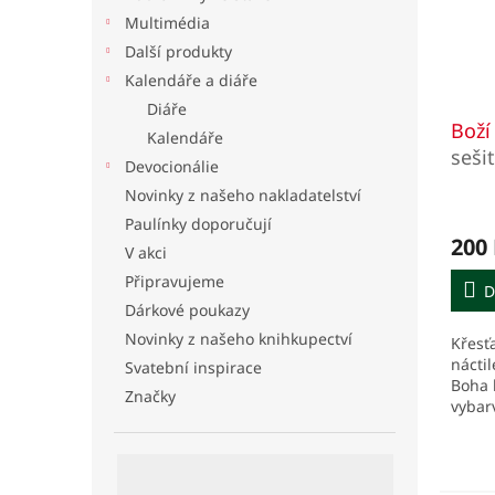
Multimédia
Další produkty
Kalendáře a diáře
Diáře
Boží
Kalendáře
sešit
Devocionálie
na B
Novinky z našeho nakladatelství
Paulínky doporučují
200
V akci
Připravujeme
D
Dárkové poukazy
Novinky z našeho knihkupectví
Křesť
náctil
Svatební inspirace
Boha 
Značky
vybar
modli
strán
biblic