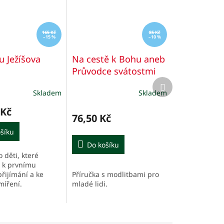
165 Kč
85 Kč
–15 %
–10 %
u Ježíšova
Na cestě k Bohu aneb
Průvodce svátostmi
Další
produkt
Skladem
Skladem
é
Průměrné
í
hodnocení
 Kč
produktu
76,50 Kč
je
šíku
5,0
z
Do košíku
5
 děti, které
.
hvězdiček.
í k prvnímu
Příručka s modlitbami pro
řijímání a ke
mladé lidi.
míření.