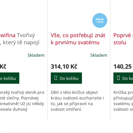
349 Kč
–10 %
 wifina
Tvořivý
Vše, co potřebuji znát
Poprvé 
, který tě napojí
k prvnímu svatému
stolu
oha
přijímání
Základy víry
Skladem
Skladem
v kvízech, modlitbách,
Průměrné
Průměrn
hodnocení
hodnocen
obrázcích, otázkách a
 Kč
314,10 Kč
140,25
produktu
produktu
úkolech
je
je
o košíku
5,0
Do košíku
5,0
Do ko
z
z
5
5
anský tvořivý deník pro
Děti v této knížce objeví
Knížka pro
hvězdiček.
hvězdiček
eté slečny. Poznávej
krásu svátosti eucharistie i
přistupuj
kreativně! Už jsi někdy
to, jak se připravit na
svatému p
vovala duhový
svátost smíření.
svátosti s
tební deník? Voněla jsi
ky parfémem a psala
ké verše...