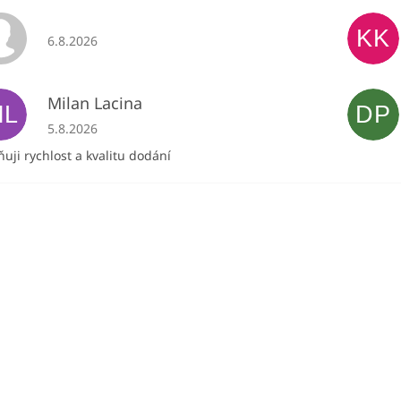
KK
Hodnocení obchodu je 5 z 5 hvězdiček.
6.8.2026
Milan Lacina
ML
DP
Hodnocení obchodu je 5 z 5 hvězdiček.
5.8.2026
uji rychlost a kvalitu dodání