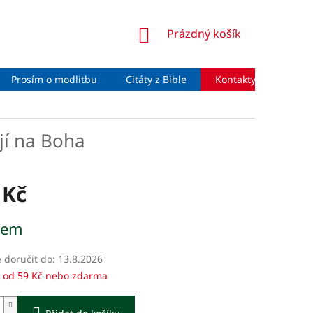
NÁKUPNÍ
Prázdný košík
KOŠÍK
Prosím o modlitbu
Citáty z Bible
Kontakty
Moje 
ojí na Boha
 Kč
dem
doručit do:
13.8.2026
 od 59 Kč nebo zdarma