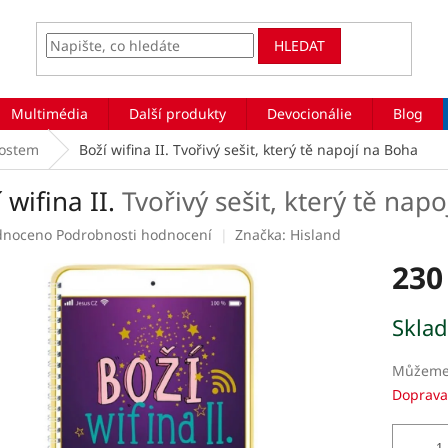
HLEDAT
Multimédia
Další produkty
Devocionálie
Blog
tostem
Boží wifina II.
Tvořivý sešit, který tě napojí na Boha
 wifina II.
Tvořivý sešit, který tě nap
rné
dnoceno
Podrobnosti hodnocení
Značka:
Hisland
ení
230
tu
Měrná
Skla
cena:
ek.
Můžeme 
Doprava