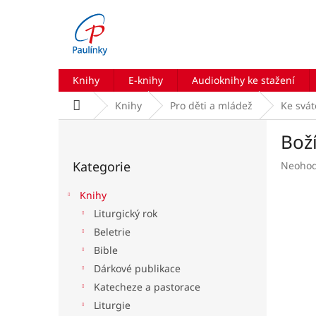
Přejít
na
obsah
Knihy
E-knihy
Audioknihy ke stažení
Domů
Knihy
Pro děti a mládež
Ke svá
P
Boží
o
Přeskočit
s
Kategorie
Průmě
Neoho
kategorie
t
hodnoc
r
produk
Knihy
a
je
Liturgický rok
n
0,0
Beletrie
z
n
5
í
Bible
hvězdič
p
Dárkové publikace
a
Katecheze a pastorace
n
Liturgie
e