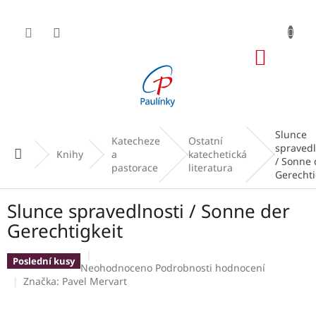
Přejít
na
obsah
NÁKUP
KOŠÍK
Slunce
Katecheze
Ostatní
spravedl
Domů
Knihy
a
katechetická
/ Sonne 
pastorace
literatura
Gerechti
Slunce spravedlnosti / Sonne der
Gerechtigkeit
Poslední kusy
Průměrné
Neohodnoceno
Podrobnosti hodnocení
hodnocení
Značka:
Pavel Mervart
produktu
je