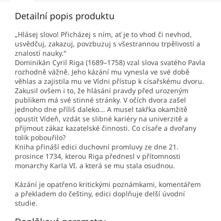
Detailní popis produktu
„Hlásej slovo! Přicházej s ním, ať je to vhod či nevhod,
usvědčuj, zakazuj, povzbuzuj s všestrannou trpělivostí a
znalostí nauky.“
Dominikán Cyril Riga (1689–1758) vzal slova svatého Pavla
rozhodně vážně. Jeho kázání mu vynesla ve své době
věhlas a zajistila mu ve Vídni přístup k císařskému dvoru.
Zakusil ovšem i to, že hlásání pravdy před urozeným
publikem má své stinné stránky. V očích dvora zašel
jednoho dne příliš daleko... A musel takřka okamžitě
opustit Vídeň, vzdát se slibné kariéry na univerzitě a
přijmout zákaz kazatelské činnosti. Co císaře a dvořany
tolik pobouřilo?
Kniha přináší edici duchovní promluvy ze dne 21.
prosince 1734, kterou Riga přednesl v přítomnosti
monarchy Karla VI. a která se mu stala osudnou.
Kázání je opatřeno kritickými poznámkami, komentářem
a překladem do češtiny, edici doplňuje delší úvodní
studie.