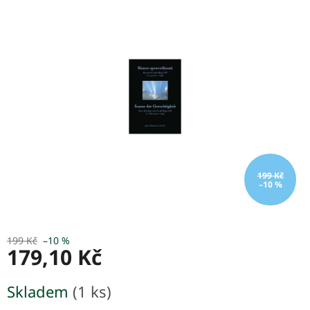
0,0
z
5
hvězdiček.
199 Kč
–10 %
199 Kč
–10 %
179,10 Kč
Měrná
Skladem
(1 ks)
cena: