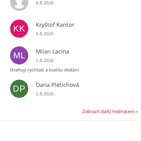
Hodnocení obchodu je 5 z 5 hvězdiček.
6.8.2026
Kryštof Kantor
KK
Hodnocení obchodu je 5 z 5 hvězdiček.
6.8.2026
Milan Lacina
ML
Hodnocení obchodu je 5 z 5 hvězdiček.
5.8.2026
Oceňuji rychlost a kvalitu dodání
Dana Pletichová
DP
Hodnocení obchodu je 5 z 5 hvězdiček.
2.8.2026
Zobrazit další hodnocení
Z
á
p