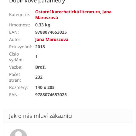
Doplňkové parametry
Ostatní katechetická literatura
,
Jana
Kategorie
:
Maroszová
Hmotnost
:
0.33 kg
EAN
:
9788074653025
Autor
:
Jana Maroszová
Rok vydání
:
2018
Číslo
1
vydání
:
Vazba
:
Brož.
Počet
232
stran
:
Rozměry
:
140 x 205
EAN
:
9788074653025