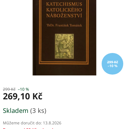
5
hvězdiček.
299 Kč
–10 %
299 Kč
–10 %
269,10 Kč
Měrná
Skladem
(3 ks)
cena:
Můžeme doručit do:
13.8.2026