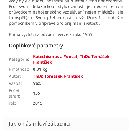
vždy byly a budou nosnými pilíři katolického náboženství.
Pro svou didaktickou stylizovanost je neocenitelným
průvodcem náboženského vzdělávání nejen mládeže, ale
i dospělých. Svou přehledností a výstižností je dobrým
pomocníkem v přípravě pro přijímání svátostí.
Kniha vychází z původní verze z roku 1955.
Doplňkové parametry
Katechismus a Youcat
,
ThDr. Tomášek
Kategorie
:
František
Hmotnost
:
0.01 kg
Autor
:
ThDr. Tomášek František
Vazba
:
Váz.
Počet
155
stran
:
rok
:
2015