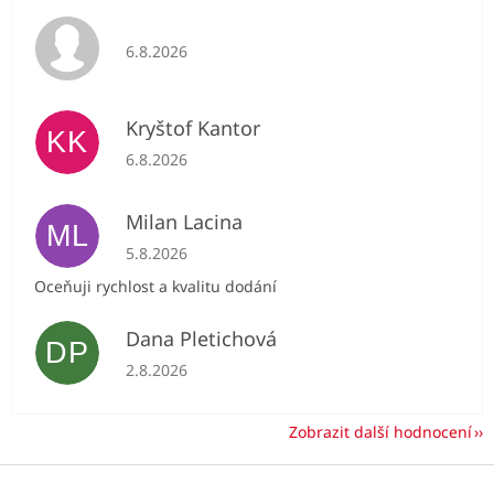
Hodnocení obchodu je 5 z 5 hvězdiček.
6.8.2026
Kryštof Kantor
KK
Hodnocení obchodu je 5 z 5 hvězdiček.
6.8.2026
Milan Lacina
ML
Hodnocení obchodu je 5 z 5 hvězdiček.
5.8.2026
Oceňuji rychlost a kvalitu dodání
Dana Pletichová
DP
Hodnocení obchodu je 5 z 5 hvězdiček.
2.8.2026
Zobrazit další hodnocení
Z