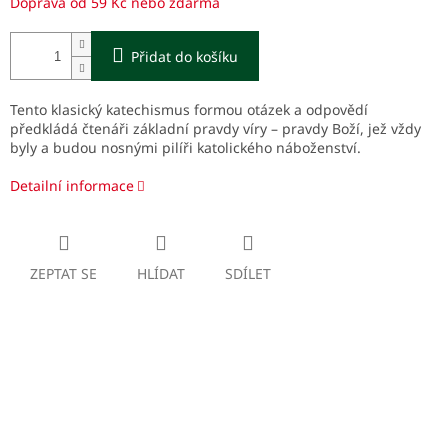
Doprava od 59 Kč nebo zdarma
Přidat do košíku
Tento klasický katechismus formou otázek a odpovědí
předkládá čtenáři základní pravdy víry – pravdy Boží, jež vždy
byly a budou nosnými pilíři katolického náboženství.
Detailní informace
ZEPTAT SE
HLÍDAT
SDÍLET