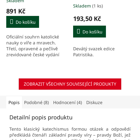
Skladem
Průměrné
Skladem
(1 ks)
hodnocení
891 Kč
produktu
193,50 Kč
je
Do košíku
5,0
z
Do košíku
Oficiální souhrn katolické
5
nauky o víře a mravech.
hvězdiček.
Třetí, opravené a pečlivě
Devátý svazek edice
zrevidované české vydání
Patristika.
vychází z oficiální verze
(editio typica) schválené
papežem sv. Janem...
ZOBRAZIT VŠECHNY SOUVISEJÍCÍ PRODUKTY
Popis
Podobné (8)
Hodnocení (4)
Diskuze
Detailní popis produktu
Tento klasický katechismus formou otázek a odpovědí
předkládá čtenáři základní pravdy víry – pravdy Boží, jež