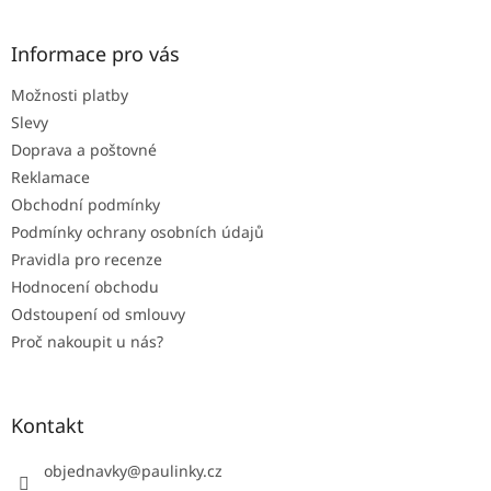
á
p
a
Informace pro vás
t
Možnosti platby
í
Slevy
Doprava a poštovné
Reklamace
Obchodní podmínky
Podmínky ochrany osobních údajů
Pravidla pro recenze
Hodnocení obchodu
Odstoupení od smlouvy
Proč nakoupit u nás?
Kontakt
objednavky
@
paulinky.cz