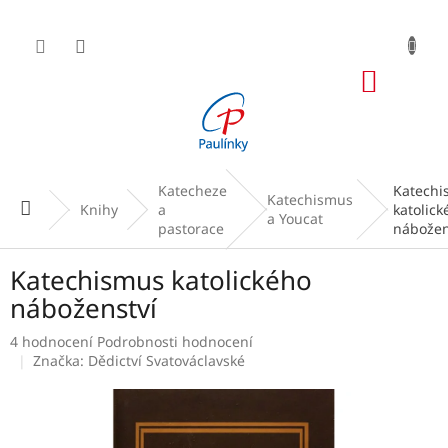
Přejít
na
obsah
NÁKUP
KOŠÍK
Katecheze
Katechi
Katechismus
Domů
Knihy
a
katolick
a Youcat
pastorace
nábožen
Katechismus katolického
náboženství
Průměrné
4 hodnocení
Podrobnosti hodnocení
hodnocení
Značka:
Dědictví Svatováclavské
produktu
je
5,0
z