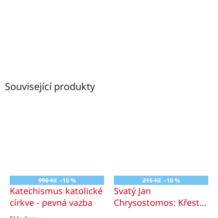
Související produkty
990 Kč
–10 %
215 Kč
–10 %
Katechismus katolické
Svatý Jan
církve - pevná vazba
Chrysostomos: Křestní
katecheze