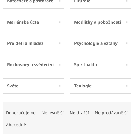
Katecheze a pastorace
Liturgie
Mariánská úcta
Modlitby a pobožnosti
Pro děti a mládež
Psychologie a vztahy
Rozhovory a svědectví
Spiritualita
Světci
Teologie
Ř
a
Doporučujeme
Nejlevnější
Nejdražší
Nejprodávanější
z
e
Abecedně
n