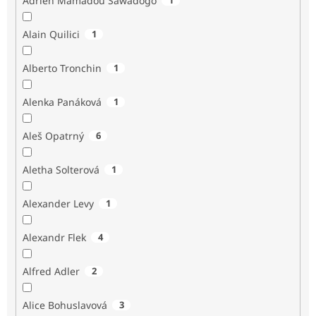
Adrien Mamadou Sawadogo
Alain Quilici
1
Alberto Tronchin
1
Alenka Panáková
1
Aleš Opatrný
6
Aletha Solterová
1
Alexander Levy
1
Alexandr Flek
4
Alfred Adler
2
Alice Bohuslavová
3