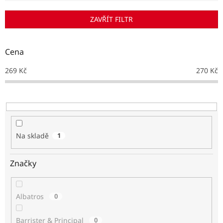
í
p
ZAVŘÍT FILTR
r
o
d
Cena
u
k
269
Kč
270
Kč
t
ů
Na skladě
1
Značky
Albatros
0
Barrister & Principal
0