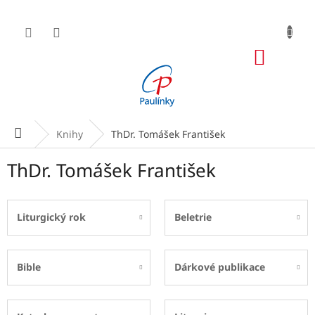
Přejít
na
obsah
NÁKUP
KOŠÍK
Domů
Knihy
ThDr. Tomášek František
ThDr. Tomášek František
Liturgický rok
Beletrie
Bible
Dárkové publikace