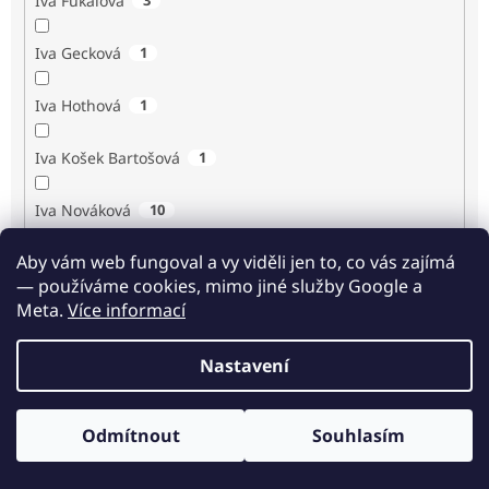
Iva Fukalová
Iva Gecková
1
Iva Hothová
1
Iva Košek Bartošová
1
Iva Nováková
10
Aby vám web fungoval a vy viděli jen to, co vás zajímá
Iva Procházková
1
— používáme cookies, mimo jiné služby Google a
Meta.
Více informací
Ivan Renč
1
Nastavení
Ivan Steiger
1
Ivana Karásková
1
Odmítnout
Souhlasím
Odběr novinek
Jack Frost
1