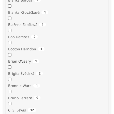
Blanka Borová
Blanka Křováčková
1
Blažena Fabíková
1
Bob Demoss
2
Booton Herndon
1
Brian O’Leary
1
Brigita Švédská
2
Bronnie Ware
1
Bruno Ferrero
9
C. S. Lewis
12