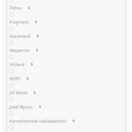
Flétna
0
Fragment
0
Garamond
0
Hesperion
0
Hisland
0
HOST
0
Jiří Miček
0
Josef Byrtus
0
Karmelitánské nakladatelství
0