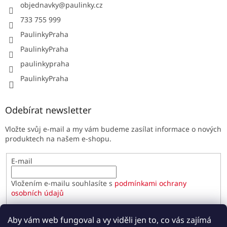
objednavky
@
paulinky.cz
733 755 999
PaulinkyPraha
PaulinkyPraha
paulinkypraha
PaulinkyPraha
Odebírat newsletter
Vložte svůj e-mail a my vám budeme zasílat informace o nových
produktech na našem e-shopu.
E-mail
Vložením e-mailu souhlasíte s
podmínkami ochrany
osobních údajů
PŘIHLÁSIT SE
Aby vám web fungoval a vy viděli jen to, co vás zajímá