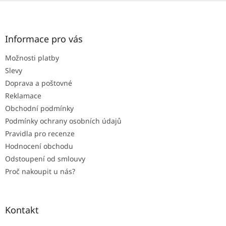
Z
á
p
a
Informace pro vás
t
Možnosti platby
í
Slevy
Doprava a poštovné
Reklamace
Obchodní podmínky
Podmínky ochrany osobních údajů
Pravidla pro recenze
Hodnocení obchodu
Odstoupení od smlouvy
Proč nakoupit u nás?
Kontakt