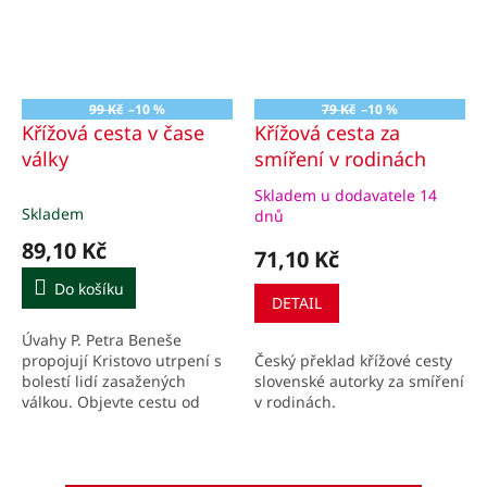
99 Kč
–10 %
79 Kč
–10 %
Křížová cesta v čase
Křížová cesta za
války
smíření v rodinách
Skladem u dodavatele 14
Průměrné
Skladem
dnů
hodnocení
89,10 Kč
produktu
71,10 Kč
je
Do košíku
5,0
DETAIL
z
5
Úvahy P. Petra Beneše
hvězdiček.
Český překlad křížové cesty
propojují Kristovo utrpení s
slovenské autorky za smíření
bolestí lidí zasažených
v rodinách.
válkou. Objevte cestu od
lhostejnosti k aktivní pomoci
a naději.