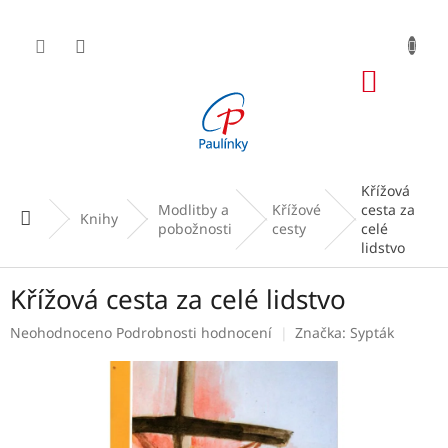
Přejít
na
obsah
NÁKUP
KOŠÍK
Křížová
Modlitby a
Křížové
cesta za
Domů
Knihy
pobožnosti
cesty
celé
lidstvo
Křížová cesta za celé lidstvo
Průměrné
Neohodnoceno
Podrobnosti hodnocení
Značka:
Sypták
hodnocení
produktu
je
0,0
z
5