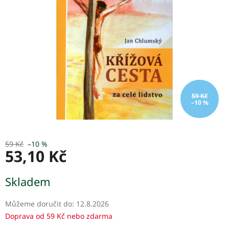
hvězdiček.
59 Kč
–10 %
59 Kč
–10 %
53,10 Kč
Měrná
Skladem
cena:
Můžeme doručit do:
12.8.2026
Doprava od 59 Kč nebo zdarma