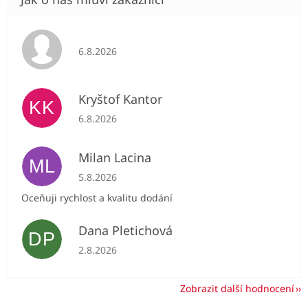
Hodnocení obchodu je 5 z 5 hvězdiček.
6.8.2026
Kryštof Kantor
KK
Hodnocení obchodu je 5 z 5 hvězdiček.
6.8.2026
Milan Lacina
ML
Hodnocení obchodu je 5 z 5 hvězdiček.
5.8.2026
Oceňuji rychlost a kvalitu dodání
Dana Pletichová
DP
Hodnocení obchodu je 5 z 5 hvězdiček.
2.8.2026
Zobrazit další hodnocení