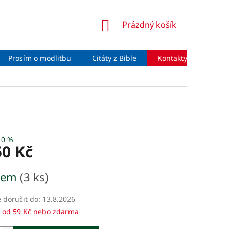
NÁKUPNÍ
Prázdný košík
KOŠÍK
Prosím o modlitbu
Citáty z Bible
Kontakty
Moje 
10 %
50 Kč
dem
(3 ks)
doručit do:
13.8.2026
 od 59 Kč nebo zdarma