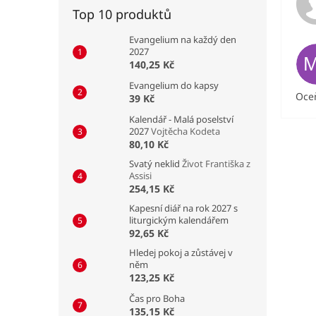
Top 10 produktů
Evangelium na každý den
2027
140,25 Kč
Evangelium do kapsy
Oceň
39 Kč
Kalendář - Malá poselství
2027
Vojtěcha Kodeta
80,10 Kč
Svatý neklid
Život Františka z
Assisi
254,15 Kč
Kapesní diář na rok 2027 s
liturgickým kalendářem
92,65 Kč
Hledej pokoj a zůstávej v
něm
123,25 Kč
Čas pro Boha
135,15 Kč