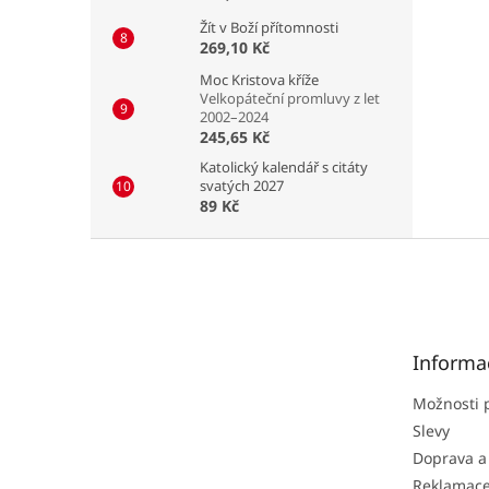
Žít v Boží přítomnosti
269,10 Kč
Moc Kristova kříže
Velkopáteční promluvy z let
2002–2024
245,65 Kč
Katolický kalendář s citáty
svatých 2027
89 Kč
Z
á
p
a
t
Informa
í
Možnosti 
Slevy
Doprava a
Reklamac