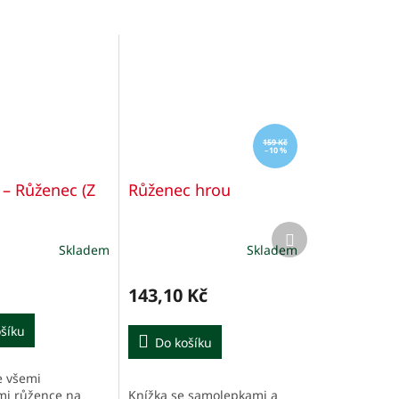
159 Kč
–10 %
 – Růženec (Z
Růženec hrou
Další
produkt
Skladem
Skladem
Průměrné
hodnocení
produktu
143,10 Kč
je
3,0
šíku
z
Do košíku
5
hvězdiček.
e všemi
Knížka se samolepkami a
mi růžence na