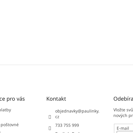
ce pro vás
Kontakt
Odebíra
platby
Vložte sv
objednavky
@
paulinky.
nových p
cz
 poštovné
733 755 999
E-mail
e