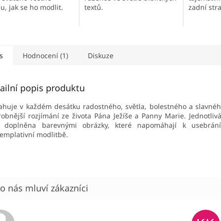
u, jak se ho modlit.
zadní str
textů.
s
Hodnocení (1)
Diskuze
ailní popis produktu
huje v každém desátku radostného, světla, bolestného a slavné
obnější rozjímání ze života Pána Ježíše a Panny Marie. Jednotlivá
u doplněna barevnými obrázky, které napomáhají k usebrání
emplativní modlitbě.