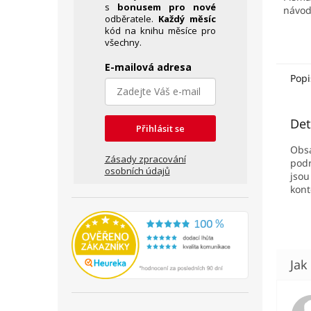
s
bonusem pro nové
návod
odběratele.
Každý měsíc
kód na knihu měsíce pro
všechny.
E-mailová adresa
Popi
Det
Přihlásit se
Obsa
Zásady zpracování
podr
osobních údajů
jso
kont