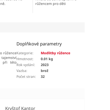
růžencem pro děti
aně.
Doplňkové parametry
ho růžence
Kategorie
:
Modlitby růžence
 tajemství
Hmotnost
:
0.01 kg
 při této
Rok vydání
:
2023
Vazba
:
brož
Počet stran
:
32
Kryštof Kantor