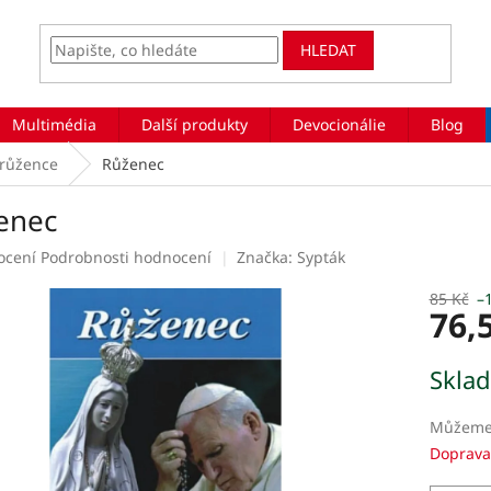
HLEDAT
Multimédia
Další produkty
Devocionálie
Blog
 růžence
Růženec
enec
rné
ocení
Podrobnosti hodnocení
Značka:
Sypták
ení
tu
85 Kč
–
76,
Měrná
Skla
cena:
ek.
Můžeme 
Doprava