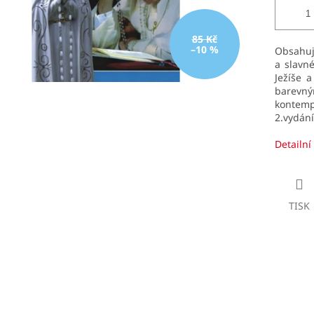
85 Kč
–10 %
Obsahuj
a slavn
Ježíše 
barevný
kontempl
2.vydání
Detailní
TISK