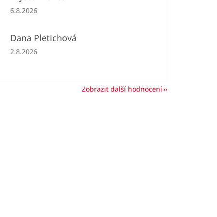
Hodnocení obchodu je 5 z 5 hvězdiček.
6.8.2026
Dana Pletichová
Hodnocení obchodu je 5 z 5 hvězdiček.
2.8.2026
Zobrazit další hodnocení