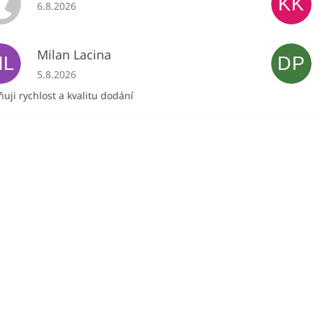
KK
Hodnocení obchodu je 5 z 5 hvězdiček.
6.8.2026
Milan Lacina
ML
DP
Hodnocení obchodu je 5 z 5 hvězdiček.
5.8.2026
uji rychlost a kvalitu dodání