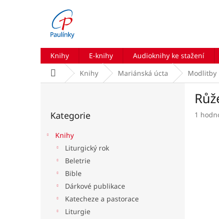
Přejít
na
obsah
Knihy
E-knihy
Audioknihy ke stažení
Domů
Knihy
Mariánská úcta
Modlitby
P
Růž
o
Přeskočit
s
Kategorie
Průmě
1 hodn
kategorie
t
hodnoc
r
produk
Knihy
a
je
Liturgický rok
n
5,0
Beletrie
z
n
5
í
Bible
hvězdič
p
Dárkové publikace
a
Katecheze a pastorace
n
Liturgie
e