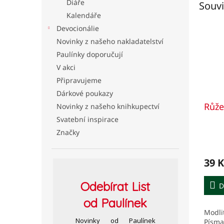
Diáře
Souvi
Kalendáře
Devocionálie
Novinky z našeho nakladatelství
Paulínky doporučují
V akci
Připravujeme
Dárkové poukazy
Růže
Novinky z našeho knihkupectví
Svatební inspirace
Značky
Prům
hodno
produ
39 K
je
4,5
Odebírat
List
D
z
5
od Paulínek
hvězd
Modli
Novinky od Paulínek
Písma