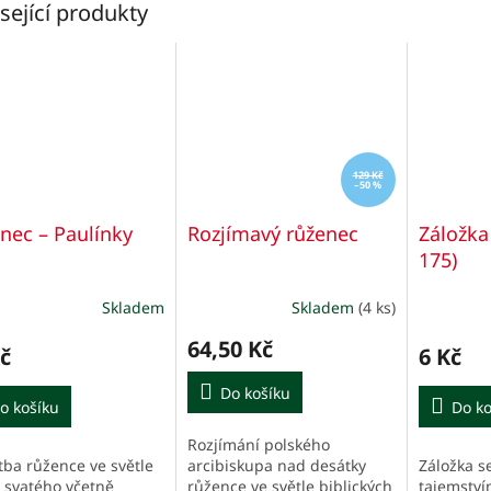
sející produkty
129 Kč
–50 %
nec – Paulínky
Rozjímavý růženec
Záložka
175)
Skladem
Skladem
(4 ks)
ěrné
cení
64,50 Kč
ktu
č
6 Kč
Do košíku
o košíku
Do ko
Rozjímání polského
iček.
tba růžence ve světle
Záložka s
arcibiskupa nad desátky
 svatého včetně
tajemství
růžence ve světle biblických