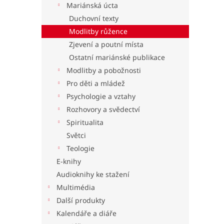
Mariánská úcta
l
Duchovní texty
Modlitby růžence
Zjevení a poutní místa
Ostatní mariánské publikace
Modlitby a pobožnosti
Pro děti a mládež
Psychologie a vztahy
Rozhovory a svědectví
Spiritualita
Světci
Teologie
E-knihy
Audioknihy ke stažení
Multimédia
Další produkty
Kalendáře a diáře