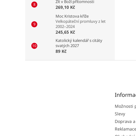
Žít v Boží přítomnosti
269,10 Kč
Moc Kristova kříže
Velkopáteční promluvy z let
2002–2024
245,65 Kč
Katolický kalendář s citáty
svatých 2027
89 Kč
Z
á
p
a
t
Informa
í
Možnosti 
Slevy
Doprava a
Reklamac