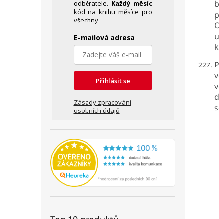
b
odběratele.
Každý měsíc
kód na knihu měsíce pro
p
všechny.
O
u
E-mailová adresa
k
P
v
Přihlásit se
v
d
Zásady zpracování
s
osobních údajů
Top 10 produktů