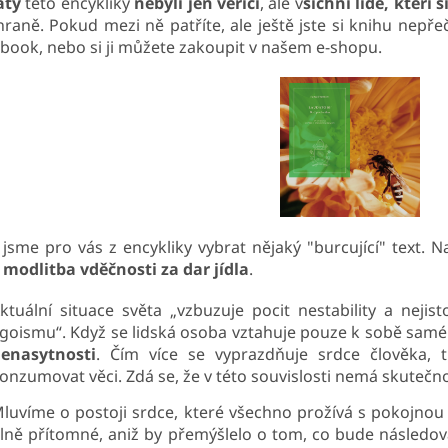
áty
této encykliky
nebyli jen věřící
, ale v
šichni lidé, kteří 
chraně. Pokud mezi ně patříte, ale ještě jste si knihu nepř
-book, nebo si ji můžete zakoupit v našem e-shopu.
 jsme pro vás z encykliky vybrat nějaký "burcující" text. 
e
modlitba vděčnosti za dar jídla
.
ktuální situace světa „vzbuzuje pocit nestability a nejist
goismu“. Když se lidská osoba vztahuje pouze k sobě samé 
enasytnosti
. Čím více se vyprazdňuje srdce člověka, t
onzumovat věci. Zdá se, že v této souvislosti nemá skuteč
luvíme o postoji srdce, které všechno prožívá s pokojnou
lně přítomné, aniž by přemýšlelo o tom, co bude následova