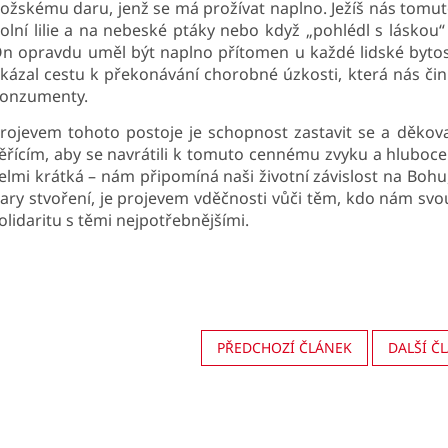
ožskému daru, jenž se má prožívat naplno. Ježíš nás tomuto 
olní lilie a na nebeské ptáky nebo když „pohlédl s láskou“ 
n opravdu uměl být naplno přítomen u každé lidské bytos
kázal cestu k překonávání chorobné úzkosti, která nás či
onzumenty.
rojevem tohoto postoje je schopnost zastavit se a děkova
ěřícím, aby se navrátili k tomuto cennému zvyku a hluboce
elmi krátká – nám připomíná naši životní závislost na Boh
ary stvoření, je projevem vděčnosti vůči těm, kdo nám svou
olidaritu s těmi nejpotřebnějšími.
PŘEDCHOZÍ ČLÁNEK
DALŠÍ Č