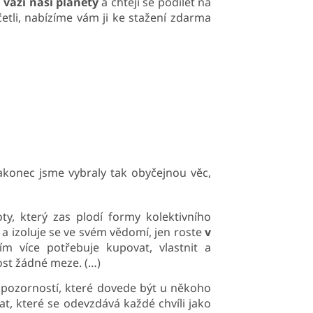
si váží naší planety
a chtějí se podílet na
ečetli, nabízíme vám ji ke stažení zdarma
Nakonec jsme vybraly tak obyčejnou věc,
oty, který zas plodí formy kolektivního
a izoluje se ve svém vědomí, jen roste
v
ím více potřebuje kupovat, vlastnit a
nost žádné meze. (…)
 pozorností, které dovede být u někoho
t, které se odevzdává každé chvíli jako