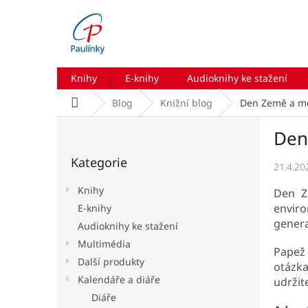
Přejít
na
obsah
Knihy
E-knihy
Audioknihy ke stažení
Domů
Blog
Knižní blog
Den Země a mod
P
Den
o
Přeskočit
s
Kategorie
kategorie
t
21.4.20
r
Knihy
Den Z
a
enviro
E-knihy
n
genera
Audioknihy ke stažení
n
í
Multimédia
Papež 
p
Další produkty
otázka
a
Kalendáře a diáře
udržit
n
Diáře
e