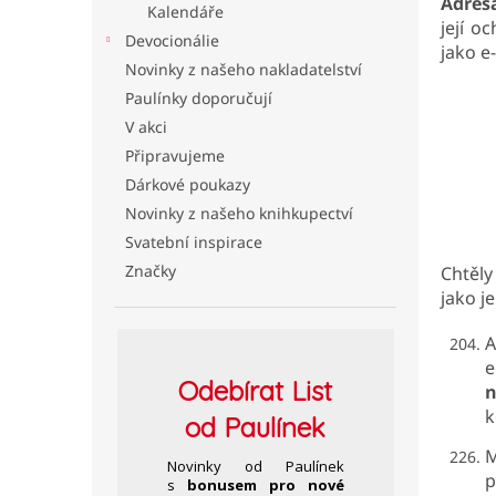
Adres
Kalendáře
l
její o
Devocionálie
jako e
Novinky z našeho nakladatelství
Paulínky doporučují
V akci
Připravujeme
Dárkové poukazy
Novinky z našeho knihkupectví
Svatební inspirace
Značky
Chtěly
jako j
A
e
Odebírat
List
n
k
od Paulínek
M
Novinky od Paulínek
p
s
bonusem pro nové