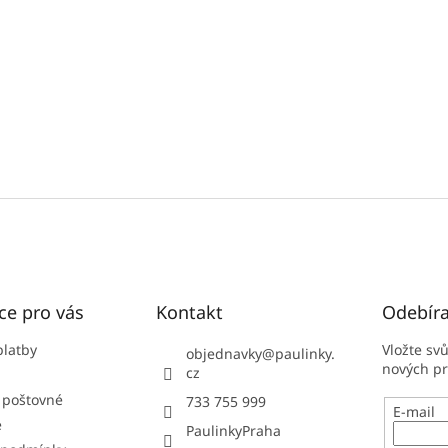
ce pro vás
Kontakt
Odebíra
platby
Vložte sv
objednavky
@
paulinky.
nových p
cz
 poštovné
733 755 999
E-mail
e
PaulinkyPraha