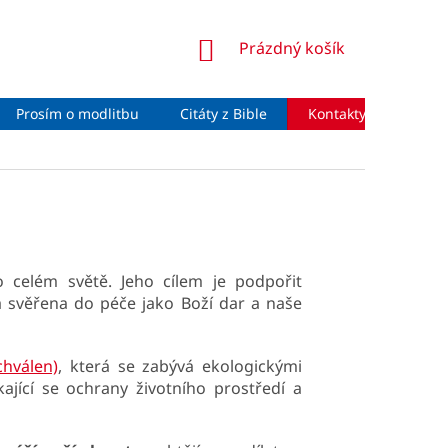
NÁKUPNÍ
Prázdný košík
KOŠÍK
Prosím o modlitbu
Citáty z Bible
Kontakty
Moje 
 celém světě. Jeho cílem je podpořit
 svěřena do péče jako Boží dar a naše
chválen)
, která se zabývá ekologickými
ající se ochrany životního prostředí a