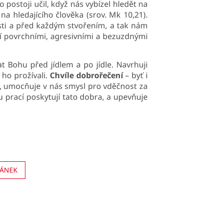
postoji učil, když nás vybízel hledět na
na hledajícího člověka (srov. Mk 10,21).
ti a před každým stvořením, a tak nám
ní povrchními, agresivními a bezuzdnými
t Bohu před jídlem a po jídle. Navrhuji
 ho prožívali.
Chvíle dobrořečení
– byť i
u, umocňuje v nás smysl pro vděčnost za
 prací poskytují tato dobra, a upevňuje
LÁNEK