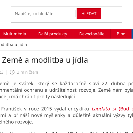
HLEDAT
Multimédia
Další produkty
Devocionálie
Blog
litba u jídla
 Země a modlitba u jídla
23
2 min čtení
emě je svátek, který se každoročně slaví 22. dubna po
nmentální ochranu a udržitelnost rozvoje. Země nám byla
ce ji má chránit pro ty následující.
František v roce 2015 vydal encykliku
Laudato si’
(Buď 
mi a přináší nové myšlenky a důležité aktuální výzvy týk
elného rozvoje.