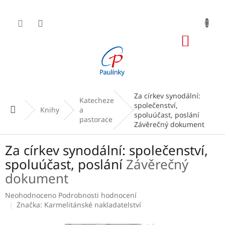
Přejít
na
obsah
NÁKUP
KOŠÍK
Za církev synodální:
Katecheze
společenství,
Domů
Knihy
a
spoluúčast, poslání
pastorace
Závěrečný dokument
Za církev synodální: společenství,
spoluúčast, poslání
Závěrečný
dokument
Průměrné
Neohodnoceno
Podrobnosti hodnocení
hodnocení
Značka:
Karmelitánské nakladatelství
produktu
je