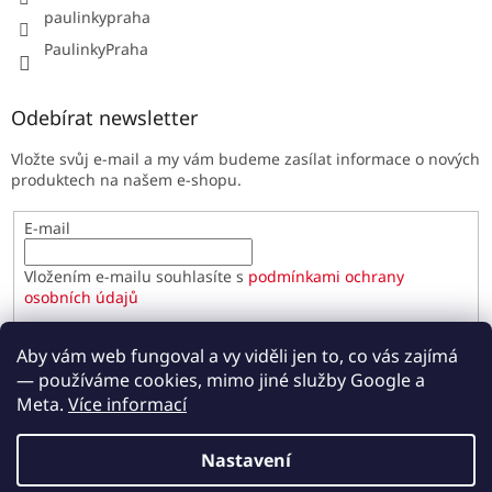
paulinkypraha
PaulinkyPraha
Odebírat newsletter
Vložte svůj e-mail a my vám budeme zasílat informace o nových
produktech na našem e-shopu.
E-mail
Vložením e-mailu souhlasíte s
podmínkami ochrany
osobních údajů
PŘIHLÁSIT SE
Aby vám web fungoval a vy viděli jen to, co vás zajímá
— používáme cookies, mimo jiné služby Google a
Meta.
Více informací
Vytvořil Shoptet
Nastavení