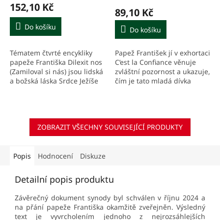
152,10 Kč
produktu
89,10 Kč
je
5,0
Do košíku
Do košíku
z
5
Tématem čtvrté encykliky
Papež František jí v exhortaci
hvězdiček.
papeže Františka Dilexit nos
C’est la Confiance věnuje
(Zamiloval si nás) jsou lidská
zvláštní pozornost a ukazuje,
a božská láska Srdce Ježíše
čím je tato mladá dívka
Krista, náš duchovní život i
inspirativní pro nás.
život ve společenství tváří v
tvář...
ZOBRAZIT VŠECHNY SOUVISEJÍCÍ PRODUKTY
Popis
Hodnocení
Diskuze
Detailní popis produktu
Závěrečný dokument synody byl schválen v říjnu 2024 a
na přání papeže Františka okamžitě zveřejněn. Výsledný
text je vyvrcholením jednoho z nejrozsáhlejších