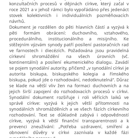
konzultačních procesů v dějinách církve, který začal v
roce 2021 a v jehož rámci bylo vypořádáno přes jedenáct
stovek kolektivních
i individuálních pozměňovacích
návrhů.
Dokument je rozdělen do pěti hlavních částí a vyzývá k
pěti formám obrácení: duchovního, vztahového,
procedurálního, institucionálního a misijního. Ke
stěžejním výzvám synody patří posílení pastoračních rad
ve farnostech i diecézích. Požadována jsou pravidelná
církevní shromáždění na všech úrovních (vč.
kontinentální) a posílení ekumenického dialogu. Zavádí
se pojem synodální autority, přičemž „v synodální církvi je
autorita biskupa, biskupského kolegia a římského
biskupa, pokud jde o rozhodování, nedotknutelná“. Důraz
se klade na větší vliv žen na formaci duchovních a na
jejich širší zapojení do rozhodovacích procesů v církvi.
Synodální dokument rozšiřuje i roli věřících laiků ve
správě církve: vyzývá k jejich větší přítomnosti na
synodálních shromážděních a ve všech fázích církevního
rozhodování. Text se důkladně zabývá i odpovědností
církve, vyzývá k větší finanční transparentnosti a k
prevenci zneužívání: „Potřeba uzdravení, smíření a
obnovení důvěry v církvi zaznívala v každé fázi