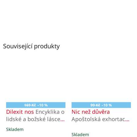
Související produkty
169 Kč
–10 %
99 Kč
–10 %
Dilexit nos
Encyklika o
Nic než důvěra
lidské a božské lásce
Apoštolská exhortace
srdce Ježíše Krista
C’est la Confiance o
Skladem
Průměrné
svaté Terezii z Lisieux
Skladem
hodnocení