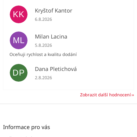
Kryštof Kantor
KK
Hodnocení obchodu je 5 z 5 hvězdiček.
6.8.2026
Milan Lacina
ML
Hodnocení obchodu je 5 z 5 hvězdiček.
5.8.2026
Oceňuji rychlost a kvalitu dodání
Dana Pletichová
DP
Hodnocení obchodu je 5 z 5 hvězdiček.
2.8.2026
Zobrazit další hodnocení
Z
á
p
a
Informace pro vás
t