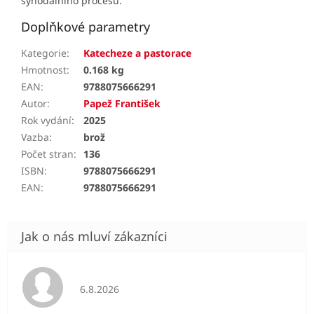
synodálního procesu.“
Doplňkové parametry
Kategorie
:
Katecheze a pastorace
Hmotnost
:
0.168 kg
EAN
:
9788075666291
Autor
:
Papež František
Rok vydání
:
2025
Vazba
:
brož
Počet stran
:
136
ISBN
:
9788075666291
EAN
:
9788075666291
Hodnocení obchodu je 5 z 5 hvězdiček.
6.8.2026