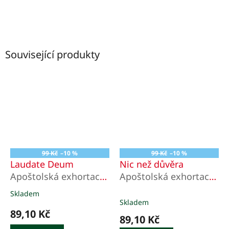
Související produkty
99 Kč
–10 %
99 Kč
–10 %
Laudate Deum
Nic než důvěra
Apoštolská exhortace
Apoštolská exhortace
o klimatické krizi
C’est la Confiance o
Skladem
Průměrné
svaté Terezii z Lisieux
Skladem
hodnocení
89,10 Kč
produktu
89,10 Kč
je