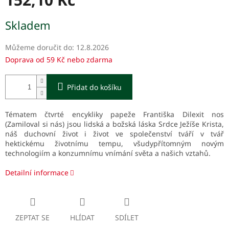
Měrná
Skladem
cena:
Můžeme doručit do:
12.8.2026
Doprava od 59 Kč nebo zdarma
Přidat do košíku
Tématem čtvrté encykliky papeže Františka Dilexit nos
(Zamiloval si nás) jsou lidská a božská láska Srdce Ježíše Krista,
náš duchovní život i život ve společenství tváří v tvář
hektickému životnímu tempu, všudypřítomným novým
technologiím a konzumnímu vnímání světa a našich vztahů.
Detailní informace
ZEPTAT SE
HLÍDAT
SDÍLET