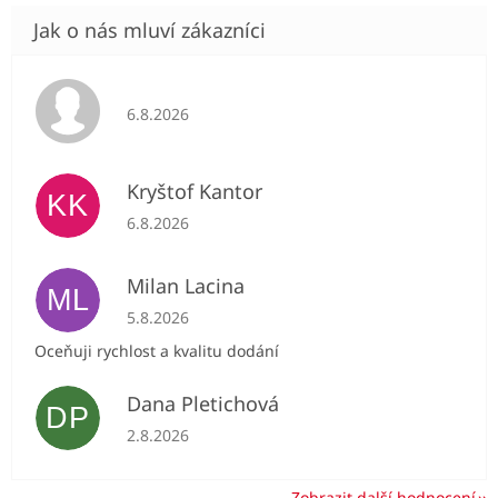
Hodnocení obchodu je 5 z 5 hvězdiček.
6.8.2026
Kryštof Kantor
KK
Hodnocení obchodu je 5 z 5 hvězdiček.
6.8.2026
Milan Lacina
ML
Hodnocení obchodu je 5 z 5 hvězdiček.
5.8.2026
Oceňuji rychlost a kvalitu dodání
Dana Pletichová
DP
Hodnocení obchodu je 5 z 5 hvězdiček.
2.8.2026
Zobrazit další hodnocení