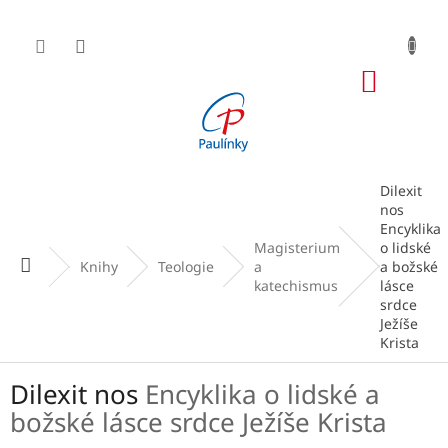
Přejít
na
obsah
NÁKUP
KOŠÍK
Dilexit
nos
Encyklika
Magisterium
o lidské
Domů
Knihy
Teologie
a
a božské
katechismus
lásce
srdce
Ježíše
Krista
Dilexit nos
Encyklika o lidské a
božské lásce srdce Ježíše Krista