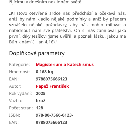
žijícímu v dnešním neklidném světě.
„Kristovo otevřené srdce nás předchází a očekává nás,
aniž by nám kladlo nějaké podmínky a aniž by předem
vznášelo nějaké požadavky, aby nás mohlo milovat a
nabídnout nám své přátelství. On si nás zamiloval jako
první, díky Ježíšovi ‘jsme uvěřili a poznali lásku, jakou má
Bůh k nám’ (1 Jan 4,16).“
Doplňkové parametry
Kategorie
:
Magisterium a katechismus
Hmotnost
:
0.168 kg
EAN
:
9788075666123
Autor
:
Papež František
Rok vydání
:
2025
Vazba
:
brož
Počet stran
:
128
ISBN
:
978-80-7566-6123-
EAN
:
9788075666123