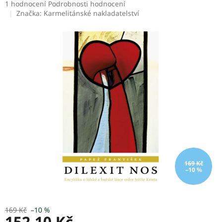
Průměrné
1 hodnocení
Podrobnosti hodnocení
hodnocení
Značka:
Karmelitánské nakladatelství
produktu
je
5,0
z
5
hvězdiček.
169 Kč
–10 %
169 Kč
–10 %
152,10 Kč