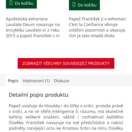
5,0
Do košíku
Do košíku
z
5
Apoštolská exhortace
Papež František jí v exhortaci
hvězdiček.
Laudate Deum navazuje na
C’est la Confiance věnuje
encykliku Laudato si’ z roku
zvláštní pozornost a ukazuje,
2015 a papež František v ní
čím je tato mladá dívka
bije na poplach kvůli
inspirativní pro nás.
globální klimatické změně.
„Svět se hroutí a možná...
ZOBRAZIT VŠECHNY SOUVISEJÍCÍ PRODUKTY
Popis
Hodnocení (1)
Diskuze
Detailní popis produktu
Papež uvažuje do hloubky i do šířky o srdci, protože právě
v srdci, a ne ve sféře inteligence či rozumu, má skutečné
kořeny veškeré snažení, vášně i rozhodnutí každého
člověka. František navazuje na své předchůdce
a nabízí
podněty rozvíjející úctu ke Kristovu Srdci na míru člověku