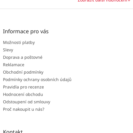
Z
á
p
a
Informace pro vás
t
Možnosti platby
í
Slevy
Doprava a poštovné
Reklamace
Obchodní podmínky
Podmínky ochrany osobních údajů
Pravidla pro recenze
Hodnocení obchodu
Odstoupení od smlouvy
Proč nakoupit u nás?
Kontakt