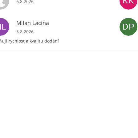
KK
6.8.2026
Milan Lacina
ML
DP
Hodnocení obchodu je 5 z 5 hvězdiček.
5.8.2026
uji rychlost a kvalitu dodání