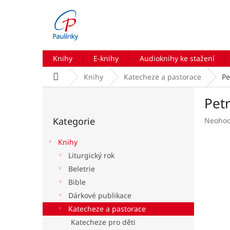
Přejít
na
obsah
Knihy
E-knihy
Audioknihy ke stažení
Domů
Knihy
Katecheze a pastorace
Pe
P
Petr
o
Přeskočit
s
Kategorie
Průmě
Neoho
kategorie
t
hodnoc
r
produk
Knihy
a
je
Liturgický rok
n
0,0
Beletrie
z
n
5
í
Bible
hvězdič
p
Dárkové publikace
a
Katecheze a pastorace
n
Katecheze pro děti
e