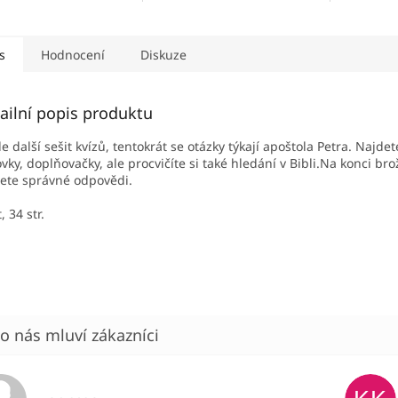
s
Hodnocení
Diskuze
ailní popis produktu
de další sešit kvízů, tentokrát se otázky týkají apoštola Petra. Najde
ovky, doplňovačky, ale procvičíte si také hledání v Bibli.Na konci br
ete správné odpovědi.
, 34 str.
Hodnocení obchodu je 5 z 5 hvězdiček.