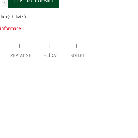
Přidat do košíku
blických kvízů.
 informace
ZEPTAT SE
HLÍDAT
SDÍLET