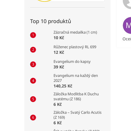
Top 10 produktů
Zázračná medailka (1 cm)
10 Kč
Oceň
Růženec plastový RL 699
12 Kč
Evangelium do kapsy
39 Kč
Evangelium na každý den
2027
140,25 Kč
Záložka Modlitba K Duchu
svatému (Z 186)
6 Kč
Záložka – Svatý Carlo Acutis
(Z 169)
6 Kč