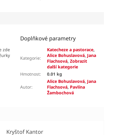
Doplňkové parametry
te zde
Katecheze a pastorace
,
ožurky
Alice Bohuslavová
,
Jana
Kategorie
:
Flachsová
,
Zobrazit
další kategorie
Hmotnost
:
0.01 kg
Alice Bohuslavová
,
Jana
Autor
:
Flachsová
,
Pavlína
Žambochová
Kryštof Kantor