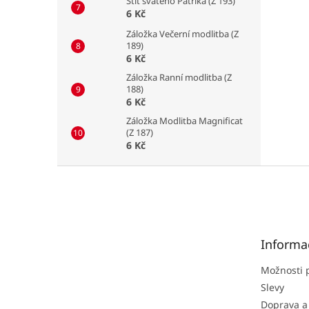
Štít svatého Patrika (Z 193)
6 Kč
Záložka Večerní modlitba (Z
189)
6 Kč
Záložka Ranní modlitba (Z
188)
6 Kč
Záložka Modlitba Magnificat
(Z 187)
6 Kč
Z
á
p
a
t
Informa
í
Možnosti 
Slevy
Doprava a