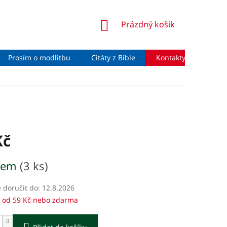
NÁKUPNÍ
Prázdný košík
KOŠÍK
Prosím o modlitbu
Citáty z Bible
Kontakty
Moje 
Kč
dem
(3 ks)
doručit do:
12.8.2026
 od 59 Kč nebo zdarma