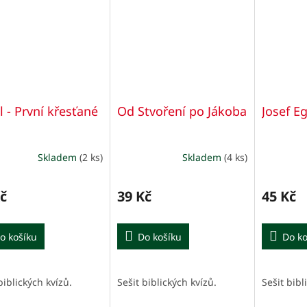
l - První křesťané
Od Stvoření po Jákoba
Josef E
Skladem
(2 ks)
Skladem
(4 ks)
č
39 Kč
45 Kč
o košíku
Do košíku
Do ko
biblických kvízů.
Sešit biblických kvízů.
Sešit bibl