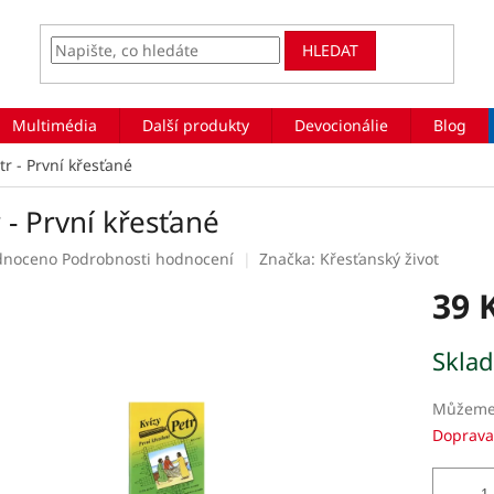
HLEDAT
Multimédia
Další produkty
Devocionálie
Blog
tr - První křesťané
 - První křesťané
rné
dnoceno
Podrobnosti hodnocení
Značka:
Křesťanský život
ení
39 
tu
Měrná
Skla
cena:
ek.
Můžeme 
Doprava