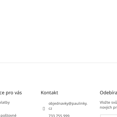
ce pro vás
Kontakt
Odebíra
platby
Vložte sv
objednavky
@
paulinky.
nových p
cz
 poštovné
733 755 999