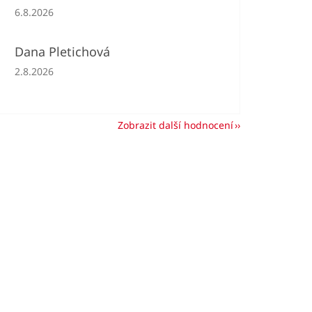
Hodnocení obchodu je 5 z 5 hvězdiček.
6.8.2026
Dana Pletichová
Hodnocení obchodu je 5 z 5 hvězdiček.
2.8.2026
Zobrazit další hodnocení