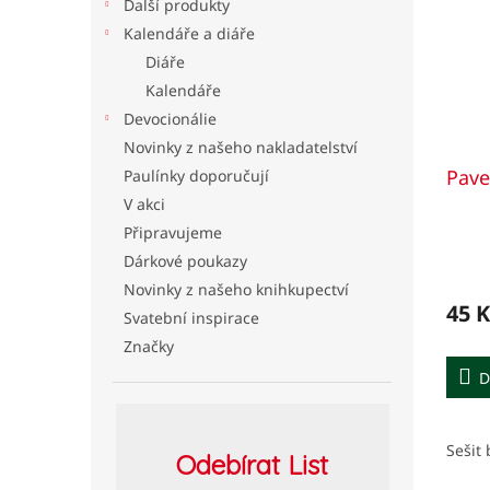
Další produkty
Kalendáře a diáře
Diáře
Kalendáře
Devocionálie
Novinky z našeho nakladatelství
Pave
Paulínky doporučují
V akci
Připravujeme
Dárkové poukazy
Novinky z našeho knihkupectví
45 K
Svatební inspirace
Značky
D
Sešit 
Odebírat
List