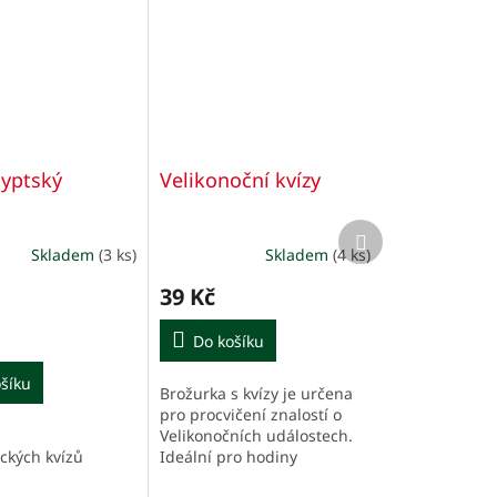
gyptský
Velikonoční kvízy
Další
produkt
Skladem
(3 ks)
Skladem
(4 ks)
39 Kč
Do košíku
šíku
Brožurka s kvízy je určena
pro procvičení znalostí o
Velikonočních událostech.
ických kvízů
Ideální pro hodiny
náboženství.