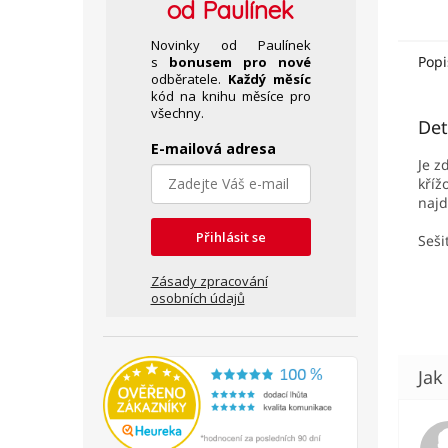
od Paulínek
Novinky od Paulínek
Popi
s
bonusem pro nové
odběratele.
Každý měsíc
kód na knihu měsíce pro
všechny.
Det
E-mailová adresa
Je z
kříž
najd
Přihlásit se
Sešit
Zásady zpracování
osobních údajů