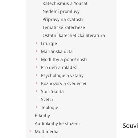
Katechismus a Youcat
l
Nedělní promluvy
Přípravy na svátosti
Tematické katecheze
Ostatní katechetická literatura
Liturgie
Mariánská úcta
Modlitby a pobožnosti
Pro děti a mládež
Psychologie a vztahy
Rozhovory a svědectví
Spiritualita
Světci
Teologie
E-knihy
Audioknihy ke stažení
Souvi
Multimédia