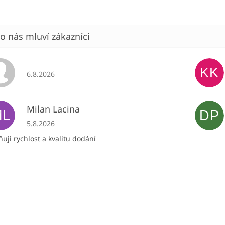
KK
Hodnocení obchodu je 5 z 5 hvězdiček.
6.8.2026
Milan Lacina
ML
DP
Hodnocení obchodu je 5 z 5 hvězdiček.
5.8.2026
uji rychlost a kvalitu dodání