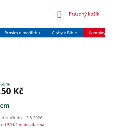
NÁKUPNÍ
Prázdný košík
KOŠÍK
Prosím o modlitbu
Citáty z Bible
Kontakty
Moje 
–50 %
,50 Kč
dem
doručit do:
13.8.2026
 od 59 Kč nebo zdarma