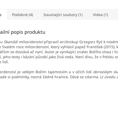
s
Podobné (4)
Související soubory (1)
Videa (1)
ailní popis produktu
hu
Skandál milosrdenství
připravil arcibiskup Grzegorz Ryś k nové
ve Svatém roce milosrdenství, který vyhlásil papež František (2015);
ářům se dostává až nyní. Autor je vynikající znalec Božího slova i l
í, jeho texty i kázání působí jako živá voda. Není divu, že v Polsku o
e lidí.
srdenství je velkým Božím tajemstvím a v očích lidí obrovským 
ade si podmínky, nezná žádné hranice. Dává se zdarma. (
z úvodu 