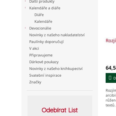
Další produkty
Kalendáře a diáře
Diáře
Kalendáře
Devocionálie
Novinky z našeho nakladatelství
Rozj
Paulínky doporučují
V akci
Připravujeme
Dárkové poukazy
64,5
Novinky z našeho knihkupectví
Svatební inspirace
D
Značky
Rozjí
arcib
růžen
textů.
Odebírat
List