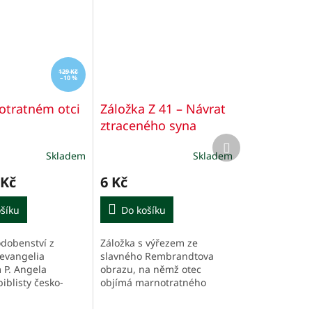
129 Kč
–10 %
otratném otci
Záložka Z 41 – Návrat
ztraceného syna
Další
produkt
Skladem
Skladem
 Kč
6 Kč
šíku
Do košíku
dobenství z
Záložka s výřezem ze
evangelia
slavného Rembrandtova
P. Angela
obrazu, na němž otec
iblisty česko-
objímá marnotratného
 původu.
syna. Zadní strana je bez
textu.