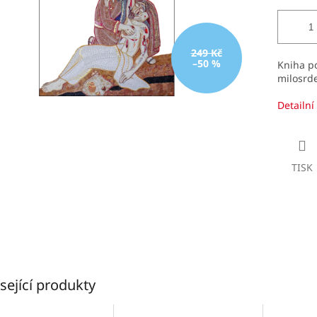
249 Kč
–50 %
Kniha po
milosrde
Detailní
TISK
sející produkty