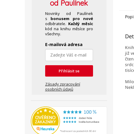
od Paulínek
Novinky od Paulínek
Popi
s
bonusem pro nové
odběratele.
Každý měsíc
kód na knihu měsíce pro
všechny.
Det
E-mailová adresa
Kni
již 
čten
srdc
tisíc
Přihlásit se
Milo
Zásady zpracování
Nekl
osobních údajů