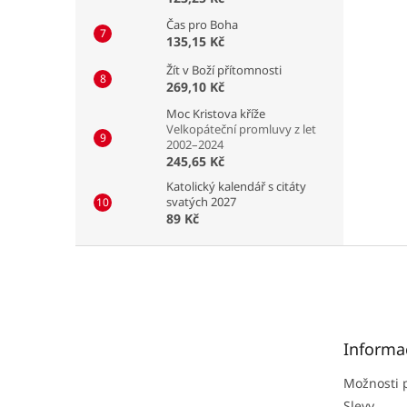
Čas pro Boha
135,15 Kč
Žít v Boží přítomnosti
269,10 Kč
Moc Kristova kříže
Velkopáteční promluvy z let
2002–2024
245,65 Kč
Katolický kalendář s citáty
svatých 2027
89 Kč
Z
á
p
a
t
Informa
í
Možnosti 
Slevy