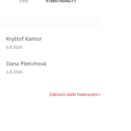
EAN
:
9788074504211
Kryštof Kantor
Hodnocení obchodu je 5 z 5 hvězdiček.
6.8.2026
Dana Pletichová
Hodnocení obchodu je 5 z 5 hvězdiček.
2.8.2026
Zobrazit další hodnocení