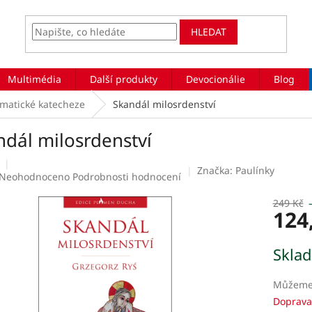
HLEDAT
Multimédia
Další produkty
Devocionálie
Blog
matické katecheze
Skandál milosrdenství
ndál milosrdenství
Značka:
Paulínky
Průměrné
Neohodnoceno
Podrobnosti hodnocení
hodnocení
produktu
249 Kč
124
je
0,0
z
Měrná
Skla
5
cena:
hvězdiček.
Můžeme 
Doprava