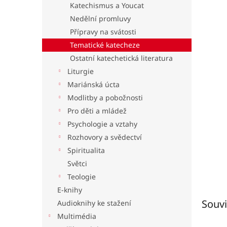
Katechismus a Youcat
l
Nedělní promluvy
Přípravy na svátosti
Tematické katecheze
Ostatní katechetická literatura
Liturgie
Mariánská úcta
Modlitby a pobožnosti
Pro děti a mládež
Psychologie a vztahy
Rozhovory a svědectví
Spiritualita
Světci
Teologie
E-knihy
Souvi
Audioknihy ke stažení
Multimédia