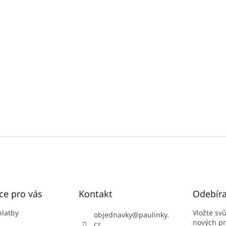
ce pro vás
Kontakt
Odebíra
platby
Vložte sv
objednavky
@
paulinky.
nových p
cz