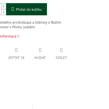
Přidat do košíku
lského arcibiskupa a biblisty o Božím
nství v Písmu svatém.
 informace
ZEPTAT SE
HLÍDAT
SDÍLET