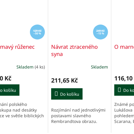
129 Kč
249 Kč
–50 %
–15 %
ímavý růženec
Návrat ztraceného
O marn
syna
Skladem
(4 ks)
Skladem
Průměrné
hodnocení
0 Kč
116,10
produktu
211,65 Kč
je
o košíku
5,0
Do ko
Do košíku
z
5
mání polského
Známé po
hvězdiček.
Rozjímání nad jednotlivými
iskupa nad desátky
Lukášova 
postavami slavného
ce ve světle biblických
pohledem 
Rembrandtova obrazu.
Scarana, b
italského