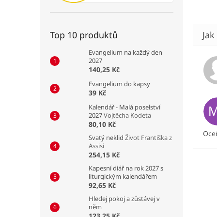
Top 10 produktů
Evangelium na každý den
2027
140,25 Kč
Evangelium do kapsy
39 Kč
Kalendář - Malá poselství
2027
Vojtěcha Kodeta
80,10 Kč
Oceň
Svatý neklid
Život Františka z
Assisi
254,15 Kč
Kapesní diář na rok 2027 s
liturgickým kalendářem
92,65 Kč
Hledej pokoj a zůstávej v
něm
123,25 Kč