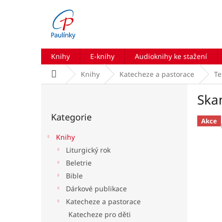
Přejít
na
obsah
Knihy
E-knihy
Audioknihy ke stažení
Domů
Knihy
Katecheze a pastorace
Te
P
Ska
o
Přeskočit
s
Kategorie
kategorie
t
Akce
r
Knihy
a
Liturgický rok
n
Beletrie
n
í
Bible
p
Dárkové publikace
a
Katecheze a pastorace
n
Katecheze pro děti
e