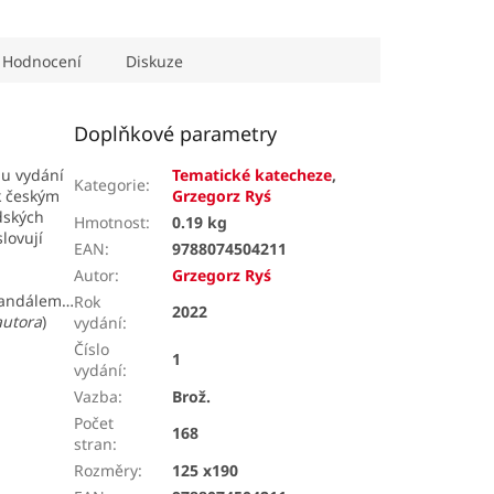
Hodnocení
Diskuze
Doplňkové parametry
mu vydání
Tematické katecheze
,
Kategorie
:
 k českým
Grzegorz Ryś
idských
Hmotnost
:
0.19 kg
slovují
EAN
:
9788074504211
Autor
:
Grzegorz Ryś
skandálem…
Rok
2022
autora
)
vydání
:
Číslo
1
vydání
:
Vazba
:
Brož.
Počet
168
stran
:
Rozměry
:
125 x190