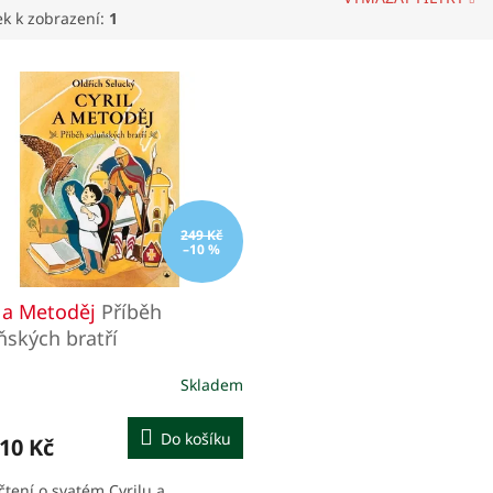
ek k zobrazení:
1
249 Kč
–10 %
l a Metoděj
Příběh
ňských bratří
Skladem
Do košíku
10 Kč
čtení o svatém Cyrilu a