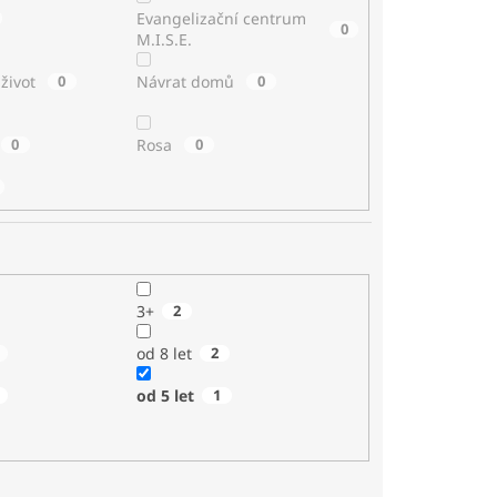
Evangelizační centrum
0
M.I.S.E.
 život
0
Návrat domů
0
0
Rosa
0
3+
2
od 8 let
2
od 5 let
1