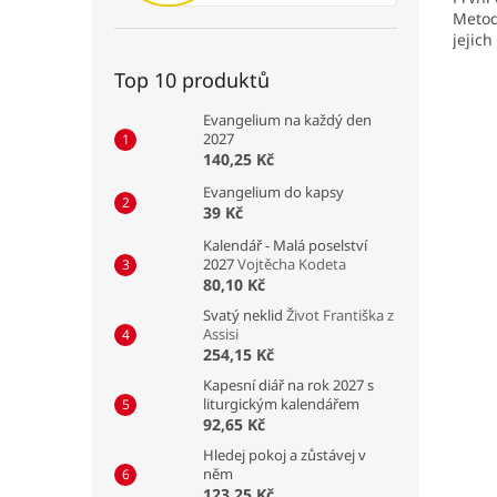
Metod
jejich
Top 10 produktů
Evangelium na každý den
2027
140,25 Kč
Evangelium do kapsy
39 Kč
Kalendář - Malá poselství
2027
Vojtěcha Kodeta
80,10 Kč
Svatý neklid
Život Františka z
Assisi
254,15 Kč
Kapesní diář na rok 2027 s
liturgickým kalendářem
92,65 Kč
Hledej pokoj a zůstávej v
něm
123,25 Kč