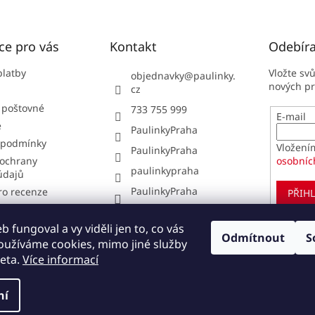
ce pro vás
Kontakt
Odebíra
platby
Vložte sv
objednavky
@
paulinky.
nových p
cz
 poštovné
733 755 999
E-mail
e
PaulinkyPraha
 podmínky
Vložení
PaulinkyPraha
ochrany
osobníc
paulinkypraha
údajů
PaulinkyPraha
ro recenze
PŘIHL
í obchodu
í od smlouvy
 fungoval a vy viděli jen to, co vás
Odmítnout
S
oužíváme cookies, mimo jiné služby
pit u nás?
eta.
Více informací
ní
ena.
Upravit nastavení cookies