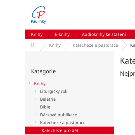
Přejít
na
obsah
Knihy
E-knihy
Audioknihy ke stažení
Domů
Knihy
Katecheze a pastorace
Ka
P
Kat
o
Přeskočit
s
Kategorie
kategorie
Nejpr
t
r
Knihy
a
Liturgický rok
n
Beletrie
n
í
Bible
p
Dárkové publikace
a
Katecheze a pastorace
n
Katecheze pro děti
e