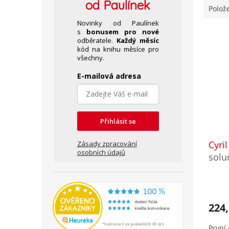
od Paulínek
Polož
Novinky od Paulínek
V
s
bonusem pro nové
odběratele.
Každý měsíc
ý
kód na knihu měsíce pro
p
všechny.
i
s
E-mailová adresa
p
r
o
d
Přihlásit se
u
Cyri
k
Zásady zpracování
osobních údajů
t
solu
ů
224,
První 