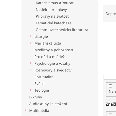
Katechismus a Youcat
l
Ř
Nedělní promluvy
a
Dopo
Přípravy na svátosti
z
Tematické katecheze
e
n
Ostatní katechetická literatura
í
Liturgie
p
Mariánská úcta
r
Modlitby a pobožnosti
o
Pro děti a mládež
d
u
Psychologie a vztahy
k
Rozhovory a svědectví
t
Spiritualita
ů
Světci
Teologie
Na 
E-knihy
Audioknihy ke stažení
Znač
Multimédia