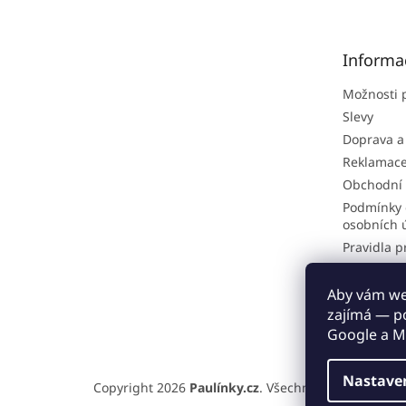
p
a
t
Informa
í
Možnosti 
Slevy
Doprava a
Reklamac
Obchodní
Podmínky 
osobních 
Pravidla p
Hodnocen
Odstoupen
Aby vám web
zajímá — p
Proč nakou
Google a M
Nastave
Copyright 2026
Paulínky.cz
. Všechna práva vyhraz