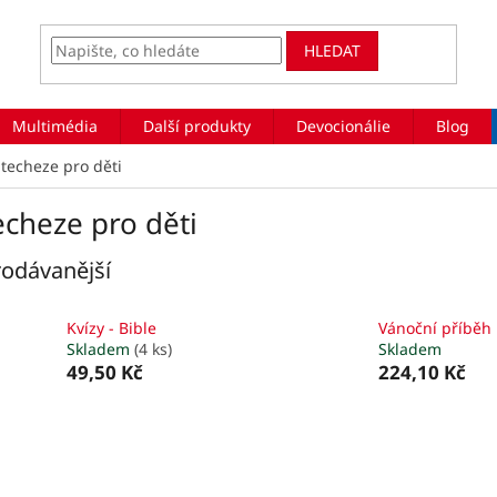
HLEDAT
Multimédia
Další produkty
Devocionálie
Blog
techeze pro děti
echeze pro děti
odávanější
Kvízy - Bible
Vánoční příběh
Skladem
(4 ks)
Skladem
49,50 Kč
224,10 Kč