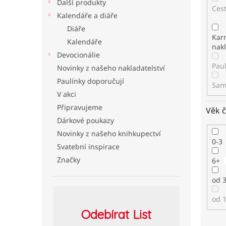
Další produkty
Ces
Kalendáře a diáře
Diáře
Kar
Kalendáře
nakl
Devocionálie
Pau
Novinky z našeho nakladatelství
Paulínky doporučují
Sam
V akci
Připravujeme
Věk 
Dárkové poukazy
Novinky z našeho knihkupectví
0-3
Svatební inspirace
Značky
6+
od 3
od 1
Odebírat
List