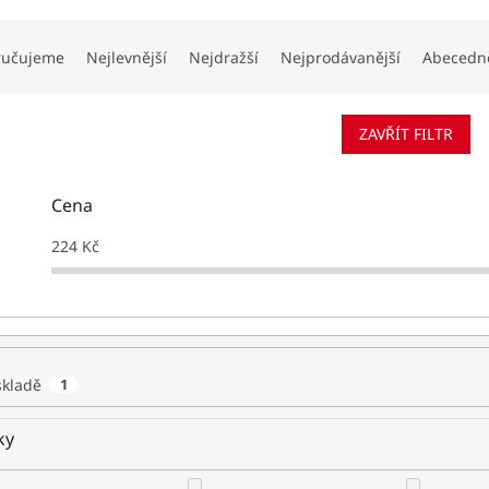
ručujeme
Nejlevnější
Nejdražší
Nejprodávanější
Abecedn
ZAVŘÍT FILTR
Cena
224
Kč
skladě
1
ky