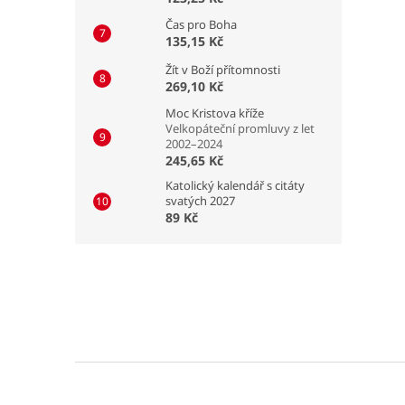
Čas pro Boha
135,15 Kč
Žít v Boží přítomnosti
269,10 Kč
Moc Kristova kříže
Velkopáteční promluvy z let
2002–2024
245,65 Kč
Katolický kalendář s citáty
svatých 2027
89 Kč
Z
á