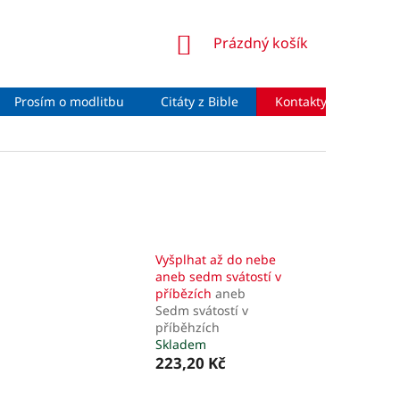
NÁKUPNÍ
Prázdný košík
KOŠÍK
Prosím o modlitbu
Citáty z Bible
Kontakty
Moje 
Vyšplhat až do nebe
aneb sedm svátostí v
příbězích
aneb
Sedm svátostí v
příběhzích
Skladem
223,20 Kč