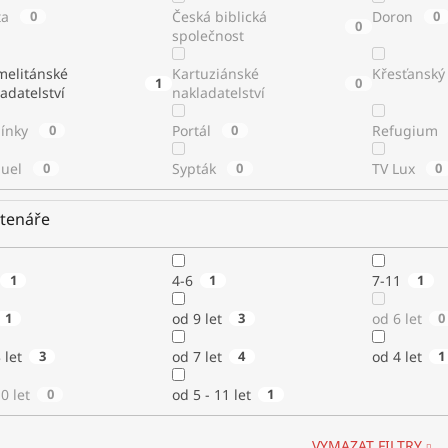
ta
0
Česká biblická
Doron
0
0
společnost
melitánské
Kartuziánské
Křesťanský
1
0
adatelství
nakladatelství
línky
0
Portál
0
Refugium
uel
0
Sypták
0
TV Lux
0
čtenáře
1
4-6
1
7-11
1
1
od 9 let
3
od 6 let
0
 let
3
od 7 let
4
od 4 let
1
0 let
0
od 5 - 11 let
1
VYMAZAT FILTRY