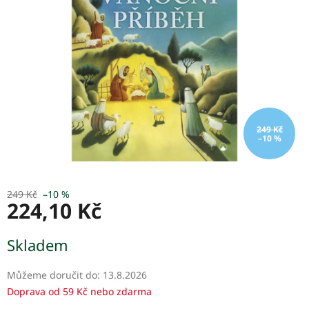
249 Kč
–10 %
249 Kč
–10 %
224,10 Kč
Měrná
Skladem
cena:
Můžeme doručit do:
13.8.2026
Doprava od 59 Kč nebo zdarma