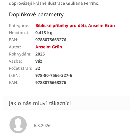
doprovázejí krásné ilustrace Giuliana Ferriho.
Doplňkové parametry
Kategorie
:
Biblické příběhy pro děti
,
Anselm Grün
Hmotnost
:
0.413 kg
EAN
:
9788075663276
Autor
:
Anselm Grün
Rok vydání
:
2025
Vazba
:
váz
Počet stran
:
32
ISBN
:
978-80-7566-327-6
EAN
:
9788075663276
Hodnocení obchodu je 5 z 5 hvězdiček.
6.8.2026