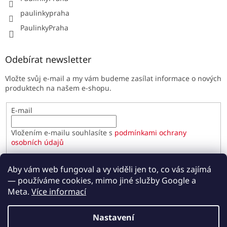
paulinkypraha
PaulinkyPraha
Odebírat newsletter
Vložte svůj e-mail a my vám budeme zasílat informace o nových
produktech na našem e-shopu.
E-mail
Vložením e-mailu souhlasíte s
podmínkami ochrany
osobních údajů
PŘIHLÁSIT SE
Aby vám web fungoval a vy viděli jen to, co vás zajímá
— používáme cookies, mimo jiné služby Google a
Meta.
Více informací
Vytvořil Shoptet
Nastavení