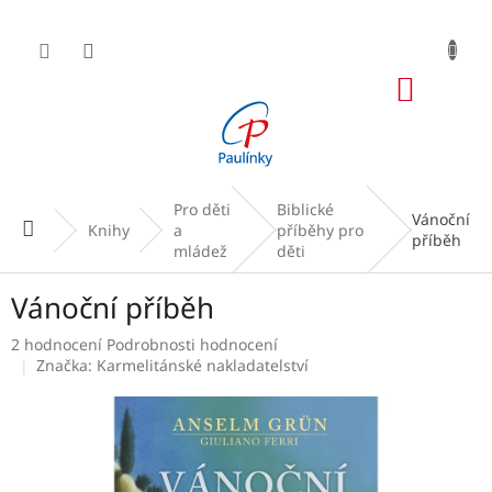
Přejít
na
obsah
NÁKUP
KOŠÍK
Pro děti
Biblické
Vánoční
Domů
Knihy
a
příběhy pro
příběh
mládež
děti
Vánoční příběh
Průměrné
2 hodnocení
Podrobnosti hodnocení
hodnocení
Značka:
Karmelitánské nakladatelství
produktu
je
5,0
z
5
hvězdiček.