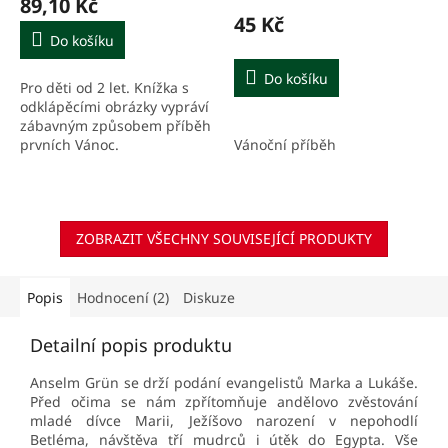
89,10 Kč
45 Kč
Do košíku
Do košíku
Pro děti od 2 let. Knížka s
odklápěcími obrázky vypráví
zábavným způsobem příběh
prvních Vánoc.
Vánoční příběh
ZOBRAZIT VŠECHNY SOUVISEJÍCÍ PRODUKTY
Popis
Hodnocení (2)
Diskuze
Detailní popis produktu
Anselm Grün se drží podání evangelistů Marka a Lukáše.
Před očima se nám zpřítomňuje andělovo zvěstování
mladé dívce Marii, Ježíšovo narození v nepohodlí
Betléma, návštěva tří mudrců i útěk do Egypta. Vše