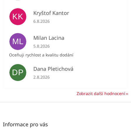
Kryštof Kantor
KK
Hodnocení obchodu je 5 z 5 hvězdiček.
6.8.2026
Milan Lacina
ML
Hodnocení obchodu je 5 z 5 hvězdiček.
5.8.2026
Oceňuji rychlost a kvalitu dodání
Dana Pletichová
DP
Hodnocení obchodu je 5 z 5 hvězdiček.
2.8.2026
Zobrazit další hodnocení
Z
á
p
a
Informace pro vás
t