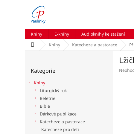
Přejít
na
obsah
Knihy
E-knihy
Audioknihy ke stažení
Domů
Knihy
Katecheze a pastorace
Př
P
Lži
o
Přeskočit
s
Kategorie
Průmě
Neoho
kategorie
t
hodnoc
r
produk
Knihy
a
je
Liturgický rok
n
0,0
Beletrie
z
n
5
í
Bible
hvězdič
p
Dárkové publikace
a
Katecheze a pastorace
n
Katecheze pro děti
e