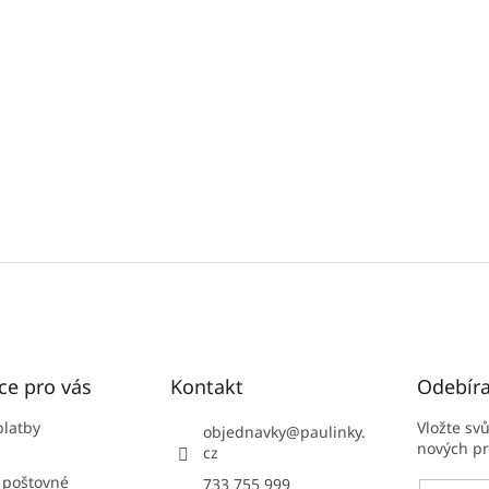
ce pro vás
Kontakt
Odebíra
platby
Vložte sv
objednavky
@
paulinky.
nových p
cz
 poštovné
733 755 999