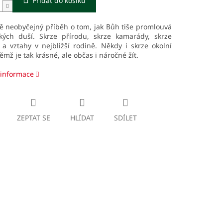
Přidat do košíku
ě neobyčejný příběh o tom, jak Bůh tiše promlouvá
kých duší. Skrze přírodu, skrze kamarády, skrze
 a vztahy v nejbližší rodině. Někdy i skrze okolní
němž je tak krásné, ale občas i náročné žít.
 informace
ZEPTAT SE
HLÍDAT
SDÍLET