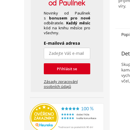
přijí
od Paulínek
víry.
Novinky od Paulínek
s
bonusem pro nové
odběratele.
Každý měsíc
kód na knihu měsíce pro
všechny.
Popi
E-mailová adresa
Det
Skup
Přihlásit se
kama
vych
včel
Zásady zpracování
osobních údajů