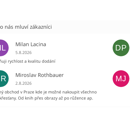
Milan Lacina
ML
DP
Hodnocení obchodu je 5 z 5 hvězdiček.
5.8.2026
uji rychlost a kvalitu dodání
Miroslav Rothbauer
MR
MJ
Hodnocení obchodu je 5 z 5 hvězdiček.
2.8.2026
ný obchod v Praze kde je možné nakoupit všechno
křesťany. Od knih přes obrazy až po růžence ap.