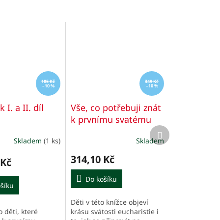
185 Kč
349 Kč
–10 %
–10 %
I. a II. díl
Vše, co potřebuji znát
k prvnímu svatému
Další
přijímání
Základy víry
produkt
Skladem
(1 ks)
Skladem
v kvízech, modlitbách,
Průměrné
hodnocení
obrázcích, otázkách a
314,10 Kč
produktu
 Kč
úkolech
je
5,0
Do košíku
šíku
z
5
Děti v této knížce objeví
hvězdiček.
 děti, které
krásu svátosti eucharistie i