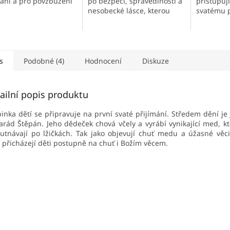
mání a pro povzbuzení
přistupuj
po bezpečí, spravedlnosti a
svatému p
nesobecké lásce, kterou
nám nabízí Pán Ježíš.
s
Podobné (4)
Hodnocení
Diskuze
ailní popis produktu
inka dětí se připravuje na první svaté přijímání. Středem dění je J
rád Štěpán. Jeho dědeček chová včely a vyrábí vynikající med, kte
utnávají po lžičkách. Tak jako objevují chuť medu a úžasné věci
, přicházejí děti postupně n
a chuť i Božím věcem.