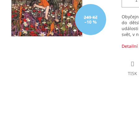
Obyčejn
249 Kč
–10 %
do děts
události
svět, v 
Detailní
TISK