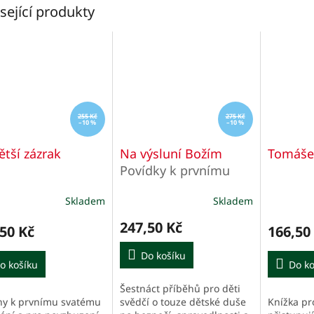
sející produkty
255 Kč
275 Kč
–10 %
–10 %
ětší zázrak
Na výsluní Božím
Tomášek 
Povídky k prvnímu
svatému přijímání
Skladem
Skladem
247,50 Kč
50 Kč
166,50
Do košíku
o košíku
Do ko
Šestnáct příběhů pro děti
hy k prvnímu svatému
Knížka pro
svědčí o touze dětské duše