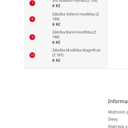
Štít svatého Patrika (Z 193)
6 Kč
Záložka Večerní modlitba (Z
189)
6 Kč
Záložka Ranní modlitba (Z
188)
6 Kč
Záložka Modlitba Magnificat
(Z 187)
6 Kč
Z
á
p
a
t
Informa
í
Možnosti 
Slevy
Doprava a