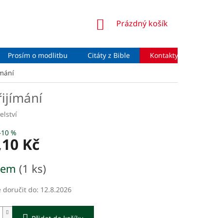
NÁKUPNÍ
Prázdný košík
KOŠÍK
Prosím o modlitbu
Citáty z Bible
Kontakty
Moje 
ímání
ijímání
elství
–10 %
,10 Kč
dem
(1 ks)
doručit do:
12.8.2026