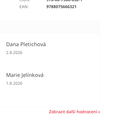
EAN
:
9788075666321
Dana Pletichová
Hodnocení obchodu je 5 z 5 hvězdiček.
2.8.2026
Marie Jelínková
Hodnocení obchodu je 5 z 5 hvězdiček.
1.8.2026
Zobrazit další hodnocení