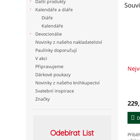
Další produkty
Souvi
Kalendáře a diáře
Diáře
Kalendáře
Devocionálie
Novinky z našeho nakladatelství
Paulínky doporučují
V akci
Připravujeme
Nejv
Dárkové poukazy
Novinky z našeho knihkupectví
Svatební inspirace
Značky
229,
D
Odebírat
List
Příbě