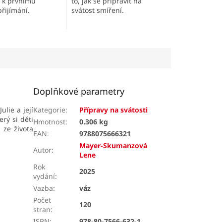
í k prvnímu
to, jak se připravit na
řijímání.
svátost smíření.
Doplňkové parametry
ulie a její
Kategorie
:
Přípravy na svátosti
rý si děti
Hmotnost
:
0.306 kg
 ze života
EAN
:
9788075666321
Mayer-Skumanzová
Autor
:
Lene
Rok
2025
vydání
:
Vazba
:
váz
Počet
120
stran
:
ISBN
:
978-80-7566-632-1