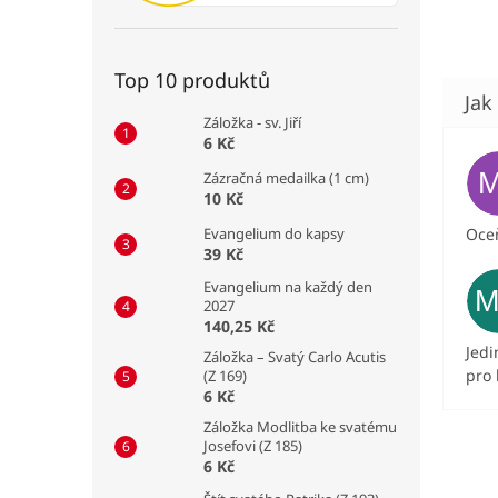
Top 10 produktů
Záložka - sv. Jiří
6 Kč
Zázračná medailka (1 cm)
10 Kč
Evangelium do kapsy
Oceň
39 Kč
Evangelium na každý den
2027
140,25 Kč
Jedi
Záložka – Svatý Carlo Acutis
pro 
(Z 169)
6 Kč
Záložka Modlitba ke svatému
Josefovi (Z 185)
6 Kč