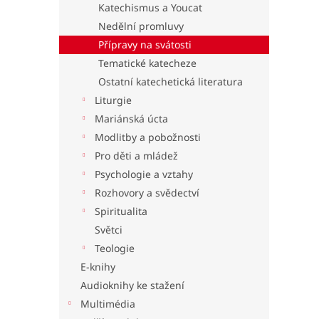
Katechismus a Youcat
l
Nedělní promluvy
Přípravy na svátosti
Tematické katecheze
Ostatní katechetická literatura
Liturgie
Mariánská úcta
Modlitby a pobožnosti
Pro děti a mládež
Psychologie a vztahy
Rozhovory a svědectví
Spiritualita
Světci
Teologie
E-knihy
Audioknihy ke stažení
Multimédia