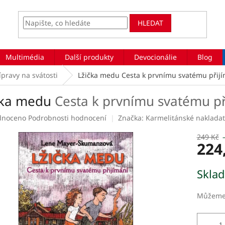
HLEDAT
Multimédia
Další produkty
Devocionálie
Blog
ípravy na svátosti
Lžička medu
Cesta k prvnímu svatému přij
čka medu
Cesta k prvnímu svatému př
rné
dnoceno
Podrobnosti hodnocení
Značka:
Karmelitánské nakladat
ení
tu
249 Kč
224
Měrná
Skla
cena:
ek.
Můžeme 