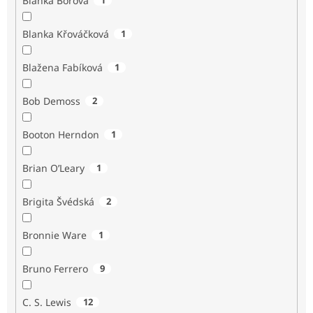
Blanka Borová
Blanka Křováčková
1
Blažena Fabíková
1
Bob Demoss
2
Booton Herndon
1
Brian O’Leary
1
Brigita Švédská
2
Bronnie Ware
1
Bruno Ferrero
9
C. S. Lewis
12