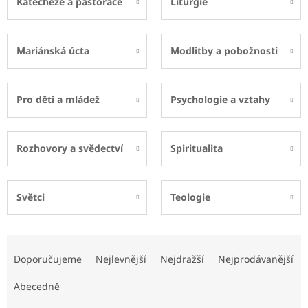
Katecheze a pastorace
Liturgie
Mariánská úcta
Modlitby a pobožnosti
Pro děti a mládež
Psychologie a vztahy
Rozhovory a svědectví
Spiritualita
Světci
Teologie
Ř
a
Doporučujeme
Nejlevnější
Nejdražší
Nejprodávanější
z
e
Abecedně
n