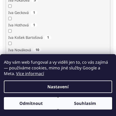
Iva Fukalová
Iva Gecková
1
Iva Hothová
1
Iva Košek Bartošová
1
Iva Nováková
10
Aby vám web fungoval a vy viděli jen to, co vás zajímá
Iva Procházková
1
— používáme cookies, mimo jiné služby Google a
Meta.
Více informací
Ivan Renč
1
Nastavení
Ivan Steiger
1
Ivana Karásková
1
Odmítnout
Souhlasím
Odběr novinek
Jack Frost
1