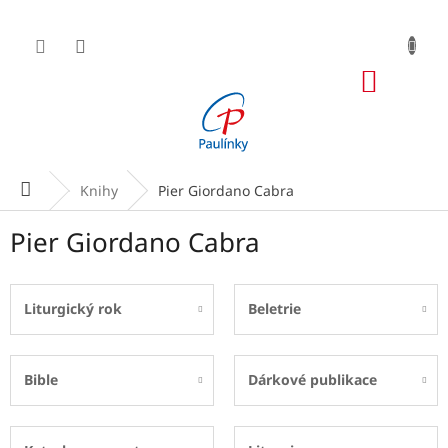
Přejít
na
obsah
NÁKUP
KOŠÍK
Domů
Knihy
Pier Giordano Cabra
Pier Giordano Cabra
Liturgický rok
Beletrie
Bible
Dárkové publikace