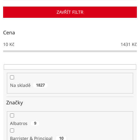
í
p
ZAVŘÍT FILTR
r
o
d
Cena
u
k
10
Kč
1431
Kč
t
ů
Na skladě
1827
Značky
Albatros
9
Barrister & Principal
10