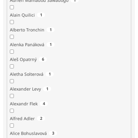
Adrien Mamadou Sawadogo
Alain Quilici
1
Alberto Tronchin
1
Alenka Panáková
1
Aleš Opatrný
6
Aletha Solterová
1
Alexander Levy
1
Alexandr Flek
4
Alfred Adler
2
Alice Bohuslavová
3