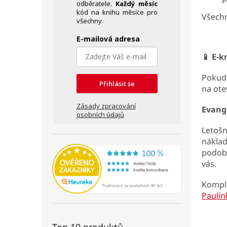
odběratele.
Každý měsíc
kód na knihu měsíce pro
Všechn
všechny.
E-mailová adresa
📱
E-kn
Pokud 
Přihlásit se
na ote
Zásady zpracování
Evange
osobních údajů
Letoš
náklad
podoba
vás.
Komple
Paulín
Top 10 produktů