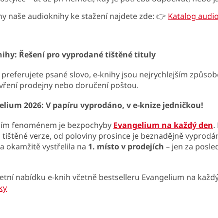
y naše audioknihy ke stažení najdete zde:
👉
Katalog audio
ihy: Řešení pro vyprodané tištěné tituly
preferujete psané slovo, e-knihy jsou nejrychlejším způsob
vření prodejny nebo doručení poštou.
lium 2026: V papíru vyprodáno, v e-knize jedničkou!
ním fenoménem je bezpochyby
Evangelium na každý den
.
 tištěné verze, od poloviny prosince je beznadějně vyprodán
 okamžitě vystřelila na
1. místo v prodejích
– jen za posled
tní nabídku e-knih včetně bestselleru Evangelium na každ
ky