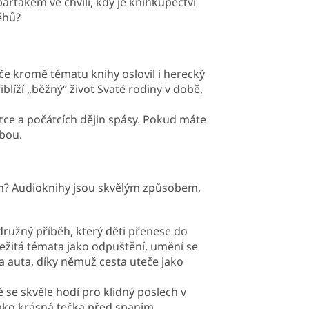
arťákem ve chvíli, kdy je knihkupectví
ěhů?
če kromě tématu knihy oslovil i herecký
blíží „běžný“ život Svaté rodiny v době,
ce a počátcích dějin spásy. Pokud máte
lbou.
m? Audioknihy jsou skvělým způsobem,
užný příběh, který děti přenese do
ležitá témata jako odpuštění, umění se
dla auta, díky němuž cesta uteče jako
é se skvěle hodí pro klidný poslech v
jako krásná tečka před spaním.