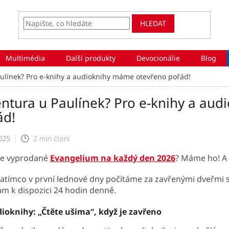
HLEDAT
Multimédia
Další produkty
Devocionálie
Blog
ulínek? Pro e-knihy a audioknihy máme otevřeno pořád!
entura u Paulínek? Pro e-knihy a au
ád!
025
2 min čtení
te vyprodané
Evangelium na každý den 2026
? Máme ho! A k
zatímco v první lednové dny počítáme za zavřenými dveřmi sk
ám k dispozici 24 hodin denně.
ioknihy: „Čtěte ušima“, když je zavřeno