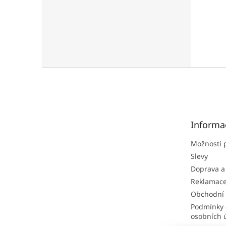
Z
á
p
a
t
Informa
í
Možnosti 
Slevy
Doprava a
Reklamac
Obchodní
Podmínky 
osobních 