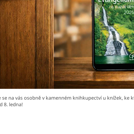
 se na vás osobně v kamenném knihkupectví u knížek, ke kter
d 8. ledna!