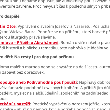
těnou knihu nedáme dopustit, ale audioknihy jsou skvělým p
inventuře zavřené. Proč nevyužít čas k poslechu silných příb
ro dospělé:
tín Otce
:
Vyprávění o svatém Josefovi z Nazaretu. Poslucha
ýkon Václava Baura. Ponořte se do příběhu, který barvitě při
terou liturgicky právě slavíme.
mluva – Příběh o Abrahámovi
:
Román o víře našeho praot
ádi historii a biblickou tematiku, tato nahrávka je ideální vo
ro děti: Na cesty i pro dny pod peřinou
oma malého maroda nebo se chystáte na delší cestu aute
ti zabavit bez obrazovek.
opoupo aneb Podivuhodná pouť pouští
:
Napínavý dobrodr
věta fantazie podobné Lewisových knihám. A přiblíží jim dů
ozdělit, myslet na slabší. Ideální „společník“ na zadní seda
oda.
etkání s pastýři
:
Poetické vyprávění o narození Ježíše, kter
ostýlce – ať už při nemoci, kdy je potřeba odpočívat, nebo 