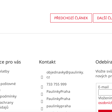
PŘEDCHOZÍ ČLÁNEK
DALŠÍ Č
ce pro vás
Kontakt
Odebíra
platby
Vložte sv
objednavky
@
paulinky.
nových p
cz
 poštovné
733 755 999
E-mail
e
PaulinkyPraha
 podmínky
Vložení
PaulinkyPraha
ochrany
osobníc
paulinkypraha
údajů