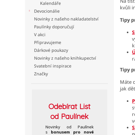
Na tiš
Kalendáře
l
kvůli 
Devocionálie
Novinky z našeho nakladatelství
Tipy p
Paulínky doporučují
S
V akci
v
Připravujeme
k
Dárkové poukazy
Ú
Novinky z našeho knihkupectví
r
Svatební inspirace
Tipy p
Značky
Máte d
jak dě
P
Odebírat
List
s
r
od Paulínek
v
Novinky od Paulínek
S
s
bonusem pro nové
p