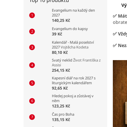
Vý
Evangelium na každý den
2027
✅ Máte
140,25 Kč
obrat
Evangelium do kapsy
✅ Vždy
39 Kč
Kalendář - Malá poselství
✅ Nez
2027
Vojtěcha Kodeta
80,10 Kč
Svatý neklid
Život Františka z
Assisi
254,15 Kč
Kapesní diář na rok 2027 s
liturgickým kalendářem
92,65 Kč
Hledej pokoj a zůstávej v
něm
123,25 Kč
Čas pro Boha
135,15 Kč