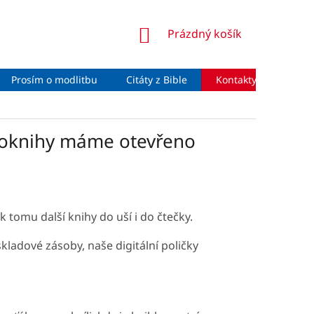
NÁKUPNÍ
Prázdný košík
KOŠÍK
Prosím o modlitbu
Citáty z Bible
Kontakty
Moje 
dioknihy máme otevřeno
 tomu další knihy do uší i do čtečky.
ladové zásoby, naše digitální poličky