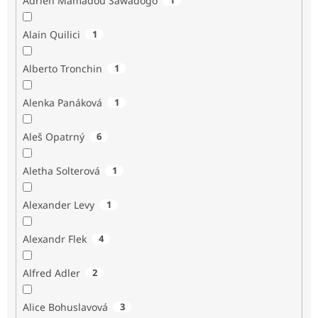
Adrien Mamadou Sawadogo
Alain Quilici
1
Alberto Tronchin
1
Alenka Panáková
1
Aleš Opatrný
6
Aletha Solterová
1
Alexander Levy
1
Alexandr Flek
4
Alfred Adler
2
Alice Bohuslavová
3