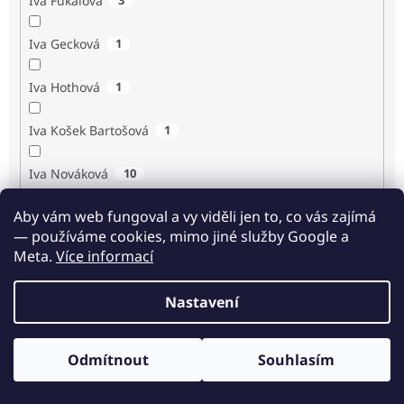
Iva Fukalová
Iva Gecková
1
Iva Hothová
1
Iva Košek Bartošová
1
Iva Nováková
10
Aby vám web fungoval a vy viděli jen to, co vás zajímá
Iva Procházková
1
— používáme cookies, mimo jiné služby Google a
Meta.
Více informací
Ivan Renč
1
Nastavení
Ivan Steiger
1
Ivana Karásková
1
Odmítnout
Souhlasím
Odběr novinek
Jack Frost
1