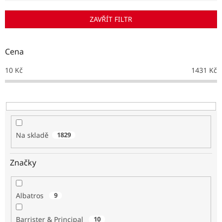
í
p
ZAVŘÍT FILTR
r
o
d
Cena
u
k
10
Kč
1431
Kč
t
ů
Na skladě
1829
Značky
Albatros
9
Barrister & Principal
10