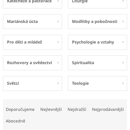
Katecheze a pastorace
Liturgie
Mariánská úcta
Modlitby a pobožnosti
Pro děti a mládež
Psychologie a vztahy
Rozhovory a svědectví
Spiritualita
Světci
Teologie
Ř
a
Doporučujeme
Nejlevnější
Nejdražší
Nejprodávanější
z
e
Abecedně
n