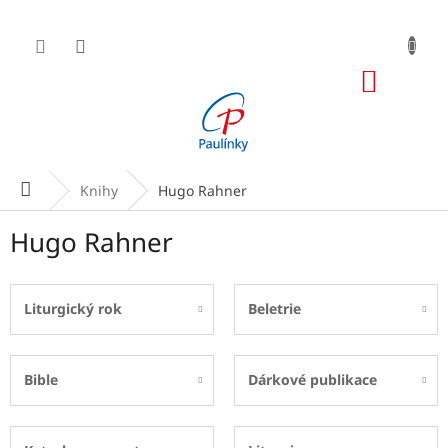
Přejít
na
obsah
NÁKUP
KOŠÍK
Domů
Knihy
Hugo Rahner
Hugo Rahner
Liturgický rok
Beletrie
Bible
Dárkové publikace