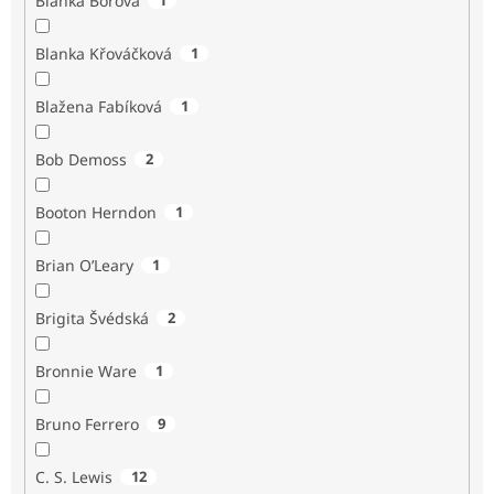
Blanka Borová
Blanka Křováčková
1
Blažena Fabíková
1
Bob Demoss
2
Booton Herndon
1
Brian O’Leary
1
Brigita Švédská
2
Bronnie Ware
1
Bruno Ferrero
9
C. S. Lewis
12