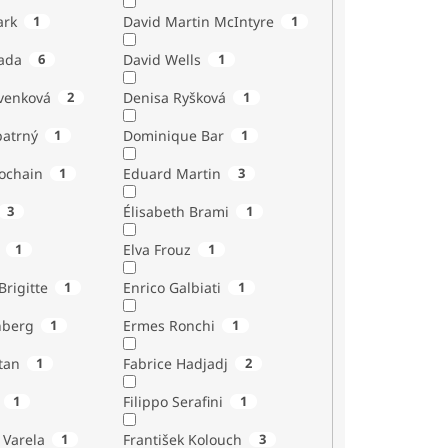
ark
1
David Martin McIntyre
1
ada
6
David Wells
1
venková
2
Denisa Ryšková
1
atrný
1
Dominique Bar
1
ochain
1
Eduard Martin
3
3
Élisabeth Brami
1
1
Elva Frouz
1
rigitte
1
Enrico Galbiati
1
nberg
1
Ermes Ronchi
1
tan
1
Fabrice Hadjadj
2
1
Filippo Serafini
1
 Varela
1
František Kolouch
3