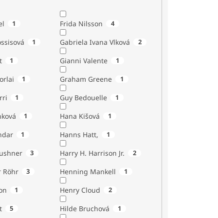
el
1
Frida Nilsson
4
ossisová
1
Gabriela Ivana Vlková
2
t
1
Gianni Valente
1
orlai
1
Graham Greene
1
rri
1
Guy Bedouelle
1
nková
1
Hana Kišová
1
ndar
1
Hanns Hatt,
1
Kushner
3
Harry H. Harrison Jr.
2
r Röhr
3
Henning Mankell
1
on
1
Henry Cloud
2
t
5
Hilde Bruchová
1