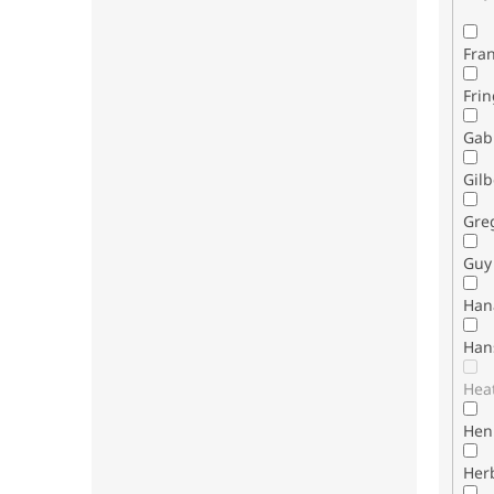
Fran
Fri
Gab
Gilb
Gre
Guy 
Han
Han
Hea
Henr
Her