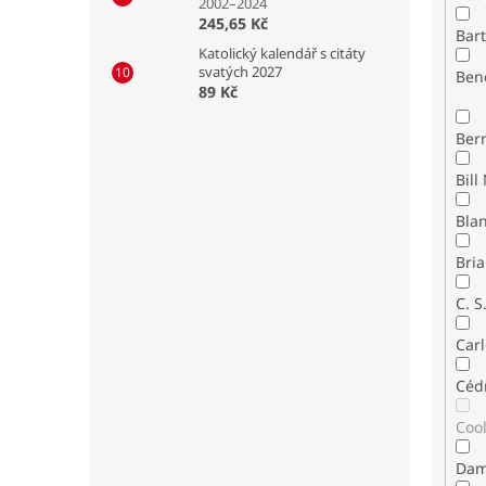
2002–2024
245,65 Kč
Bar
Katolický kalendář s citáty
svatých 2027
Ben
89 Kč
Ber
Bla
Bria
C. S
Carl
Céd
Coo
Dam