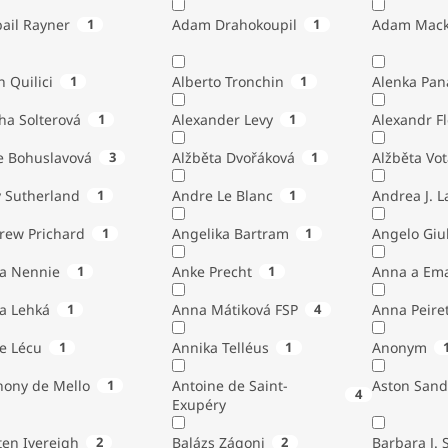
ail Rayner
1
Adam Drahokoupil
1
Adam Mack
n Quilici
1
Alberto Tronchin
1
Alenka Pan
ha Solterová
1
Alexander Levy
1
Alexandr Fl
e Bohuslavová
3
Alžběta Dvořáková
1
Alžběta Vo
 Sutherland
1
Andre Le Blanc
1
Andrea J. 
rew Prichard
1
Angelika Bartram
1
Angelo 
ta Nennie
1
Anke Precht
1
Anna a Em
a Lehká
1
Anna Mátiková FSP
4
Anna Peiret
e Lécu
1
Annika Telléus
1
Anonym
hony de Mello
1
Antoine de Saint-
Aston Sand
4
Exupéry
Austen Ivereigh
2
Balázs Zágoni
2
Barbara J. 