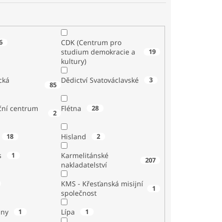
6
CDK (Centrum pro
studium demokracie a
19
kultury)
cká
Dědictví Svatováclavské
3
85
ční centrum
Flétna
28
2
18
Hisland
2
s
1
Karmelitánské
207
nakladatelství
KMS - Křesťanská misijní
1
společnost
iny
1
Lípa
1