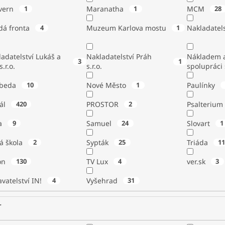
vern
1
Maranatha
1
MCM
28
dá fronta
4
Muzeum Karlova mostu
1
Nakladatels
adatelství Lukáš a
Nakladatelství Práh
Nákladem a
3
1
s.r.o.
s.r.o.
spolupráci
beda
10
Nové Město
1
Paulínky
tál
420
PROSTOR
2
Psalterium
a
9
Samuel
24
Slovart
1
á škola
2
Sypták
25
Triáda
1
ton
130
TV Lux
4
ver.sk
3
vatelství IN!
4
Vyšehrad
31
r