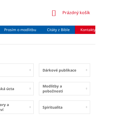
NÁKUPNÍ
Prázdný košík
KOŠÍK
Prosím o modlitbu
Citáty z Bible
Kontakty
Moje 
Dárkové publikace
Modlitby a
ská úcta
pobožnosti
ory a
Spiritualita
ví