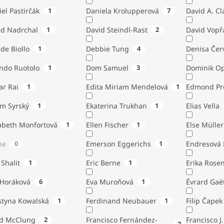
el Pastirčák
1
Daniela Krolupperová
7
David A. Cl
id Nadrchal
1
David Steindl-Rast
2
David Vopř
de Biollo
1
Debbie Tung
4
Denisa Čer
indo Ruotolo
1
Dom Samuel
3
Dominik Op
ar Rai
1
Edita Miriam Mendelová
1
Edmond Pr
ém Syrský
1
Ekaterina Trukhan
1
Elias Vella
zabeth Monfortová
1
Ellen Fischer
1
Else Müller
ne
0
Emerson Eggerichs
1
Endresová B
 Shalit
1
Eric Berne
1
Erika Rose
 Horáková
6
Eva Muroňová
1
Évrard Gaë
styna Kowalská
1
Ferdinand Neubauer
1
Filip Čapek
yd McClung
2
Francisco Fernández-
Francisco J.