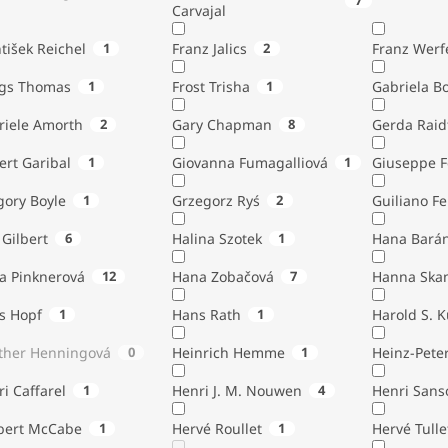
7
Carvajal
tišek Reichel
1
Franz Jalics
2
Franz Werf
ngs Thomas
1
Frost Trisha
1
Gabriela B
riele Amorth
2
Gary Chapman
8
Gerda Raid
ert Garibal
1
Giovanna Fumagalliová
1
Giuseppe F
gory Boyle
1
Grzegorz Ryś
2
Guiliano Fe
Gilbert
6
Halina Szotek
1
Hana Bará
a Pinknerová
12
Hana Zobačová
7
Hanna Ska
s Hopf
1
Hans Rath
1
Harold S. 
ther Henningová
0
Heinrich Hemme
1
Heinz-Pete
i Caffarel
1
Henri J. M. Nouwen
4
Henri Sans
bert McCabe
1
Hervé Roullet
1
Hervé Tulle