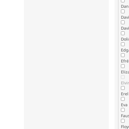
Dani
Dav
Davi
Dol
Edg
Efr
Eli
Elvi
Erel
Eva
Fau
Flo