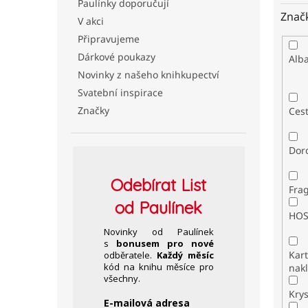
Paulínky doporučují
Znač
V akci
Připravujeme
Dárkové poukazy
Alb
Novinky z našeho knihkupectví
Svatební inspirace
Značky
Ces
Dor
Odebírat
List
Fra
od Paulínek
HO
Novinky od Paulínek
s
bonusem pro nové
Kar
odběratele.
Každý měsíc
kód na knihu měsíce pro
nakl
všechny.
Kry
E-mailová adresa