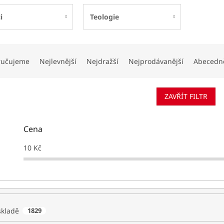
i
Teologie
ručujeme
Nejlevnější
Nejdražší
Nejprodávanější
Abecedn
ZAVŘÍT FILTR
Cena
10
Kč
skladě
1829