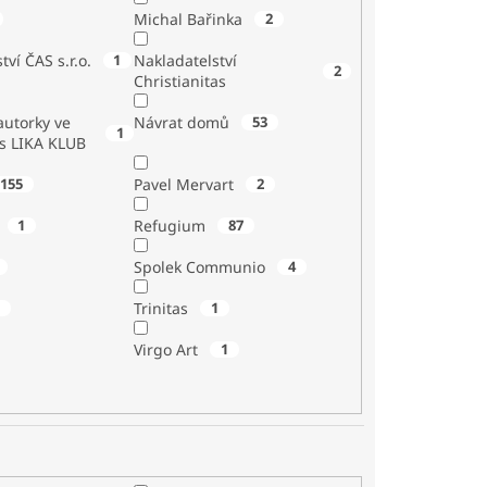
Michal Bařinka
2
tví ČAS s.r.o.
1
Nakladatelství
2
Christianitas
utorky ve
Návrat domů
53
1
 s LIKA KLUB
155
Pavel Mervart
2
1
Refugium
87
Spolek Communio
4
1
Trinitas
1
Virgo Art
1