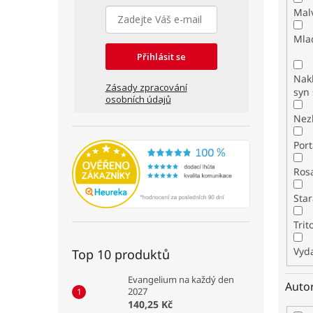
Mal
Mla
Přihlásit se
Nakl
Zásady zpracování
syn 
osobních údajů
Nez
Por
Ros
Star
Tri
Vyda
Top 10 produktů
Evangelium na každý den
Auto
2027
140,25 Kč