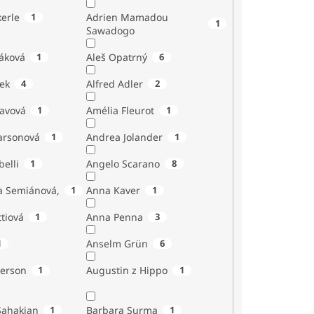
erle
1
Adrien Mamadou
1
Sawadogo
áková
1
Aleš Opatrný
6
ek
4
Alfred Adler
2
tavová
1
Amélia Fleurot
1
Larsonová
1
Andrea Jolander
1
Giubelli
1
Angelo Scarano
8
a Semiánová,
1
Anna Kaver
1
tiová
1
Anna Penna
3
1
Anselm Grün
6
erson
1
Augustin z Hippo
1
Sahakian
1
Barbara Surma
1