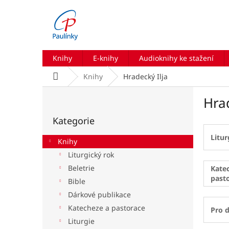
Přejít
na
obsah
Knihy
E-knihy
Audioknihy ke stažení
Domů
Knihy
Hradecký Ilja
P
Hrad
o
Přeskočit
s
Kategorie
kategorie
t
r
Litur
Knihy
a
Liturgický rok
n
Beletrie
n
Kate
past
í
Bible
p
Dárkové publikace
a
Katecheze a pastorace
Pro d
n
Liturgie
e