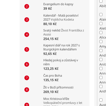
Evangelium do kapsy
Abib
39 Kč
Kalendář - Malá poselství
Alai
2027
Vojtěcha Kodeta
80,10 Kč
Alet
Svatý neklid
Život Františka z
Assisi
Alic
254,15 Kč
Kapesní diář na rok 2027 s
Amy
liturgickým kalendářem
92,65 Kč
And
Hledej pokoj a zůstávej v
něm
Ani
123,25 Kč
Ann
Čas pro Boha
135,15 Kč
Ann
Žít v Boží přítomnosti
Ant
269,10 Kč
Moc Kristova kříže
Velkopáteční promluvy z let