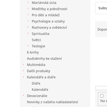
Mariánská úcta
l
Světc
Modlitby a pobožnosti
Pro děti a mládež
Psychologie a vztahy
Ř
Rozhovory a svědectví
a
Dopo
z
Spiritualita
e
Světci
n
Teologie
í
E-knihy
p
Audioknihy ke stažení
r
o
Multimédia
d
Další produkty
u
Kalendáře a diáře
k
Diáře
t
Kalendáře
ů
Devocionálie
Na 
Novinky z našeho nakladatelství