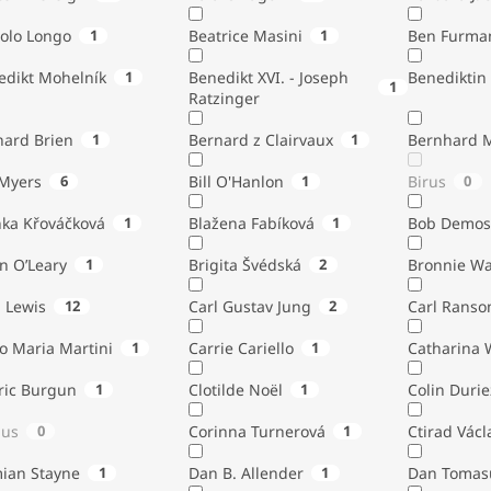
tolo Longo
1
Beatrice Masini
1
Ben Furma
edikt Mohelník
1
Benedikt XVI. - Joseph
Benediktin
1
Ratzinger
nard Brien
1
Bernard z Clairvaux
1
Bernhard 
Bill Myers
6
Bill O'Hanlon
1
Birus
0
nka Křováčková
1
Blažena Fabíková
1
Bob Demos
n O’Leary
1
Brigita Švédská
2
Bronnie W
. Lewis
12
Carl Gustav Jung
2
Carl Ranso
o Maria Martini
1
Carrie Cariello
1
Catharina 
ric Burgun
1
Clotilde Noël
1
Colin Durie
lus
0
Corinna Turnerová
1
Ctirad Václ
ian Stayne
1
Dan B. Allender
1
Dan Tomas