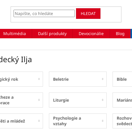
HLEDAT
Multimédia
Další produkty
Devocionálie
Blog
ecký Ilja
gický rok
Beletrie
Bible
cheze a
Liturgie
Marián
orace
Psychologie a
Rozhov
ěti a mládež
vztahy
svědect