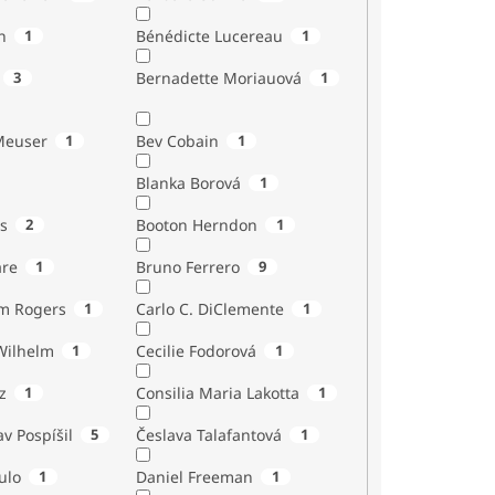
n
1
Bénédicte Lucereau
1
3
Bernadette Moriauová
1
Meuser
1
Bev Cobain
1
Blanka Borová
1
s
2
Booton Herndon
1
are
1
Bruno Ferrero
9
m Rogers
1
Carlo C. DiClemente
1
Wilhelm
1
Cecilie Fodorová
1
z
1
Consilia Maria Lakotta
1
av Pospíšil
5
Česlava Talafantová
1
ulo
1
Daniel Freeman
1