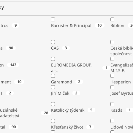
ky
atros
9
Barrister & Principal
10
Biblion
3
ta
90
ČAS
3
Česká bibli
společnost
on
143
EUROMEDIA GROUP,
Evangeliza
1
a.s.
M.I.S.E.
gment
10
Garamond
2
Hesperion
ST
2
Jiří Miček
2
Josef Byrtu
tuziánské
Katolický týdeník
5
Kazda
1
28
adatelství
stal
90
Křesťanský život
7
Lidové Nov