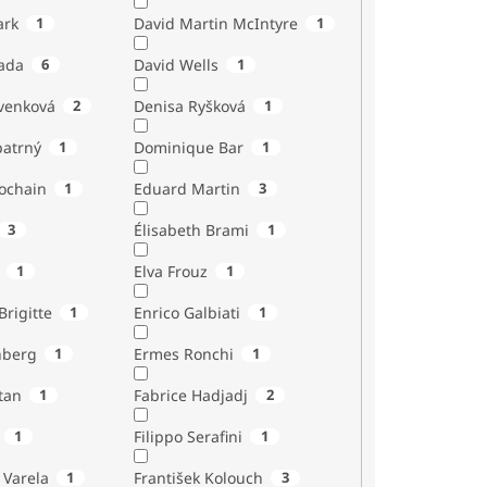
ark
1
David Martin McIntyre
1
ada
6
David Wells
1
venková
2
Denisa Ryšková
1
atrný
1
Dominique Bar
1
ochain
1
Eduard Martin
3
3
Élisabeth Brami
1
1
Elva Frouz
1
rigitte
1
Enrico Galbiati
1
nberg
1
Ermes Ronchi
1
tan
1
Fabrice Hadjadj
2
1
Filippo Serafini
1
 Varela
1
František Kolouch
3