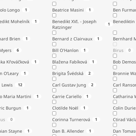
tolo Longo
1
Beatrice Masini
1
Ben Furma
edikt Mohelník
1
Benedikt XVI. - Joseph
Benediktin
1
Ratzinger
nard Brien
1
Bernard z Clairvaux
1
Bernhard 
Bill Myers
6
Bill O'Hanlon
1
Birus
0
nka Křováčková
1
Blažena Fabíková
1
Bob Demos
n O’Leary
1
Brigita Švédská
2
Bronnie W
. Lewis
12
Carl Gustav Jung
2
Carl Ranso
o Maria Martini
1
Carrie Cariello
1
Catharina 
ric Burgun
1
Clotilde Noël
1
Colin Durie
lus
0
Corinna Turnerová
1
Ctirad Václ
ian Stayne
1
Dan B. Allender
1
Dan Tomas