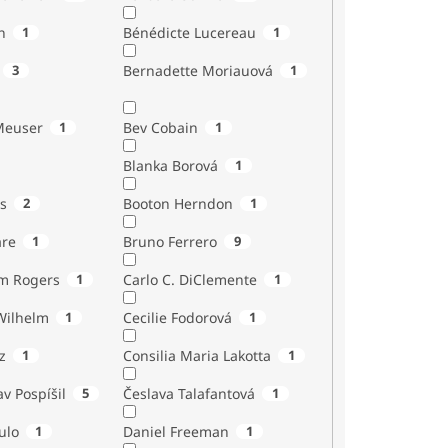
n
1
Bénédicte Lucereau
1
3
Bernadette Moriauová
1
Meuser
1
Bev Cobain
1
Blanka Borová
1
s
2
Booton Herndon
1
are
1
Bruno Ferrero
9
m Rogers
1
Carlo C. DiClemente
1
Wilhelm
1
Cecilie Fodorová
1
z
1
Consilia Maria Lakotta
1
av Pospíšil
5
Česlava Talafantová
1
ulo
1
Daniel Freeman
1