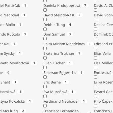
el Pastirčák
1
Daniela Krolupperová
7
David A. Cl
id Nadrchal
1
David Steindl-Rast
2
David Vopř
de Biollo
1
Debbie Tung
4
Denisa Čer
indo Ruotolo
1
Dom Samuel
3
Dominik Op
ar Rai
1
Edita Miriam Mendelová
1
Edmond Pr
ém Syrský
1
Ekaterina Trukhan
1
Elias Vella
zabeth Monfortová
1
Ellen Fischer
1
Else Müller
ne
0
Emerson Eggerichs
1
Endresová B
 Shalit
1
Eric Berne
1
Erika Rose
 Horáková
6
Eva Muroňová
1
Évrard Gaë
styna Kowalská
1
Ferdinand Neubauer
1
Filip Čapek
yd McClung
2
Francisco Fernández-
Francisco J.