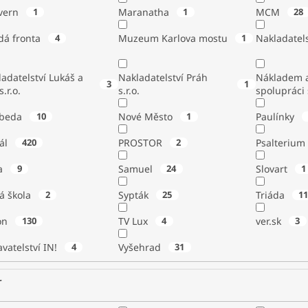
vern
1
Maranatha
1
MCM
28
dá fronta
4
Muzeum Karlova mostu
1
Nakladatels
adatelství Lukáš a
Nakladatelství Práh
Nákladem a
3
1
s.r.o.
s.r.o.
spolupráci
beda
10
Nové Město
1
Paulínky
tál
420
PROSTOR
2
Psalterium
a
9
Samuel
24
Slovart
1
á škola
2
Sypták
25
Triáda
1
ton
130
TV Lux
4
ver.sk
3
vatelství IN!
4
Vyšehrad
31
r