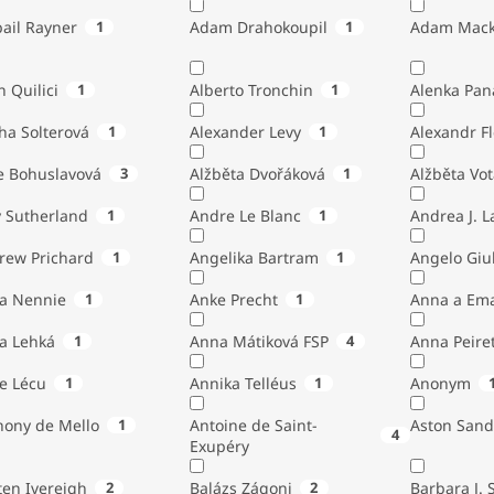
ail Rayner
1
Adam Drahokoupil
1
Adam Mack
n Quilici
1
Alberto Tronchin
1
Alenka Pan
ha Solterová
1
Alexander Levy
1
Alexandr Fl
e Bohuslavová
3
Alžběta Dvořáková
1
Alžběta Vo
 Sutherland
1
Andre Le Blanc
1
Andrea J. 
rew Prichard
1
Angelika Bartram
1
Angelo 
ta Nennie
1
Anke Precht
1
Anna a Em
a Lehká
1
Anna Mátiková FSP
4
Anna Peiret
e Lécu
1
Annika Telléus
1
Anonym
hony de Mello
1
Antoine de Saint-
Aston Sand
4
Exupéry
Austen Ivereigh
2
Balázs Zágoni
2
Barbara J. 