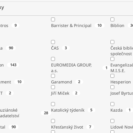
ky
atros
9
Barrister & Principal
10
Biblion
3
ta
90
ČAS
3
Česká bibli
společnost
on
143
EUROMEDIA GROUP,
Evangeliza
1
a.s.
M.I.S.E.
gment
10
Garamond
2
Hesperion
ST
2
Jiří Miček
2
Josef Byrtu
tuziánské
Katolický týdeník
5
Kazda
1
28
adatelství
stal
90
Křesťanský život
7
Lidové Nov