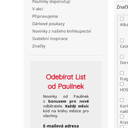
Paulínky doporučují
Znač
V akci
Připravujeme
Dárkové poukazy
Alb
Novinky z našeho knihkupectví
Svatební inspirace
Značky
Ces
Dor
Odebírat
List
Fra
od Paulínek
HO
Novinky od Paulínek
s
bonusem pro nové
Kar
odběratele.
Každý měsíc
kód na knihu měsíce pro
nakl
všechny.
Kry
E-mailová adresa