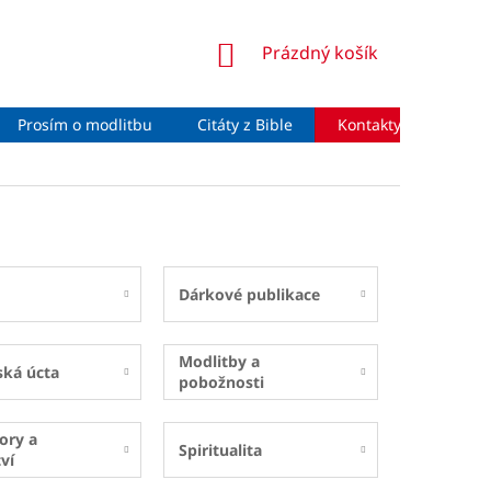
NÁKUPNÍ
Prázdný košík
KOŠÍK
Prosím o modlitbu
Citáty z Bible
Kontakty
Moje 
Dárkové publikace
Modlitby a
ská úcta
pobožnosti
ory a
Spiritualita
ví