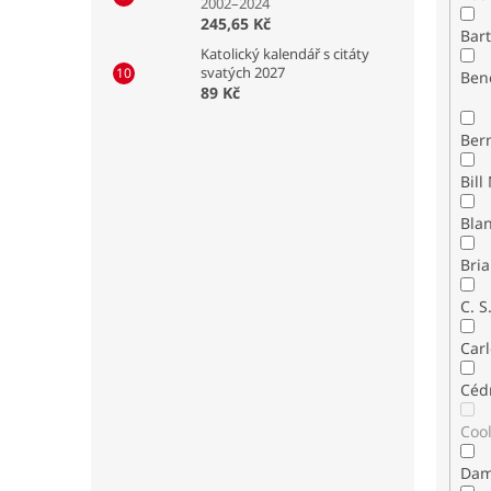
2002–2024
245,65 Kč
Bar
Katolický kalendář s citáty
svatých 2027
Ben
89 Kč
Ber
Bla
Bria
C. S
Carl
Céd
Coo
Dam