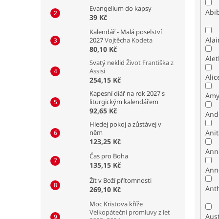
Evangelium do kapsy
Abib
39 Kč
Kalendář - Malá poselství
Alai
2027
Vojtěcha Kodeta
80,10 Kč
Alet
Svatý neklid
Život Františka z
Assisi
Alic
254,15 Kč
Kapesní diář na rok 2027 s
Amy
liturgickým kalendářem
92,65 Kč
And
Hledej pokoj a zůstávej v
něm
Ani
123,25 Kč
Ann
Čas pro Boha
135,15 Kč
Ann
Žít v Boží přítomnosti
Ant
269,10 Kč
Moc Kristova kříže
Velkopáteční promluvy z let