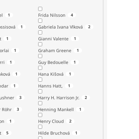
el
1
Frida Nilsson
4
ossisová
1
Gabriela Ivana Vlková
2
t
1
Gianni Valente
1
orlai
1
Graham Greene
1
rri
1
Guy Bedouelle
1
nková
1
Hana Kišová
1
ndar
1
Hanns Hatt,
1
Kushner
3
Harry H. Harrison Jr.
2
r Röhr
3
Henning Mankell
1
on
1
Henry Cloud
2
t
5
Hilde Bruchová
1