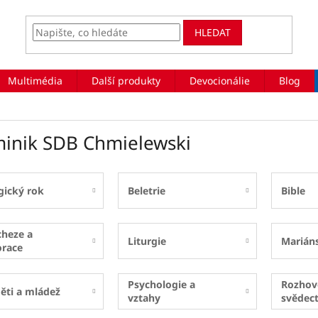
HLEDAT
Multimédia
Další produkty
Devocionálie
Blog
inik SDB Chmielewski
gický rok
Beletrie
Bible
cheze a
Liturgie
Marián
orace
Psychologie a
Rozhov
ěti a mládež
vztahy
svědect