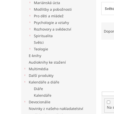
Mariánská úcta
l
Světc
Modlitby a pobožnosti
Pro děti a mládež
Psychologie a vztahy
Ř
Rozhovory a svědectví
a
Dopo
z
Spiritualita
e
Světci
n
Teologie
í
E-knihy
p
Audioknihy ke stažení
r
o
Multimédia
d
Další produkty
u
Kalendáře a diáře
k
Diáře
t
Kalendáře
ů
Devocionálie
Na 
Novinky z našeho nakladatelství