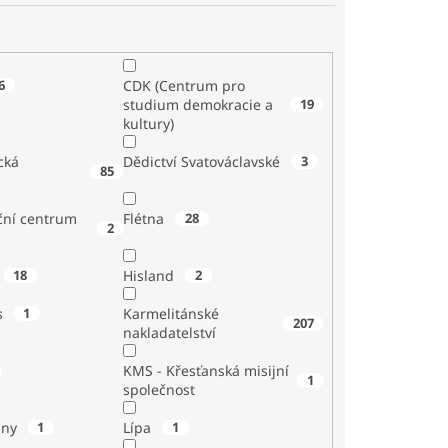
6
CDK (Centrum pro
studium demokracie a
19
kultury)
cká
Dědictví Svatováclavské
3
85
ční centrum
Flétna
28
2
18
Hisland
2
s
1
Karmelitánské
207
nakladatelství
KMS - Křesťanská misijní
1
společnost
iny
1
Lípa
1