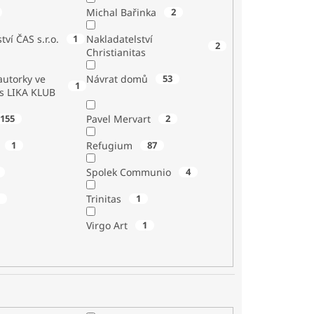
Michal Bařinka
2
tví ČAS s.r.o.
1
Nakladatelství
2
Christianitas
utorky ve
Návrat domů
53
1
 s LIKA KLUB
155
Pavel Mervart
2
1
Refugium
87
Spolek Communio
4
1
Trinitas
1
Virgo Art
1