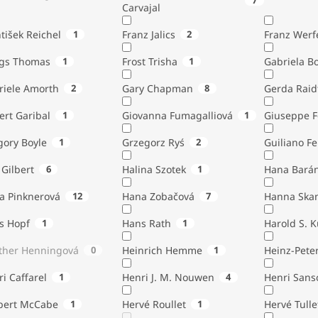
7
Carvajal
tišek Reichel
1
Franz Jalics
2
Franz Werf
ngs Thomas
1
Frost Trisha
1
Gabriela B
riele Amorth
2
Gary Chapman
8
Gerda Raid
ert Garibal
1
Giovanna Fumagalliová
1
Giuseppe F
gory Boyle
1
Grzegorz Ryś
2
Guiliano Fe
Gilbert
6
Halina Szotek
1
Hana Bará
a Pinknerová
12
Hana Zobačová
7
Hanna Ska
s Hopf
1
Hans Rath
1
Harold S. 
ther Henningová
0
Heinrich Hemme
1
Heinz-Pete
i Caffarel
1
Henri J. M. Nouwen
4
Henri Sans
bert McCabe
1
Hervé Roullet
1
Hervé Tulle