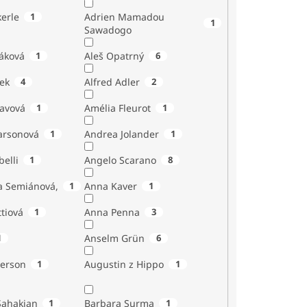
erle
1
Adrien Mamadou
1
Sawadogo
áková
1
Aleš Opatrný
6
ek
4
Alfred Adler
2
tavová
1
Amélia Fleurot
1
Larsonová
1
Andrea Jolander
1
Giubelli
1
Angelo Scarano
8
a Semiánová,
1
Anna Kaver
1
tiová
1
Anna Penna
3
1
Anselm Grün
6
erson
1
Augustin z Hippo
1
Sahakian
1
Barbara Surma
1