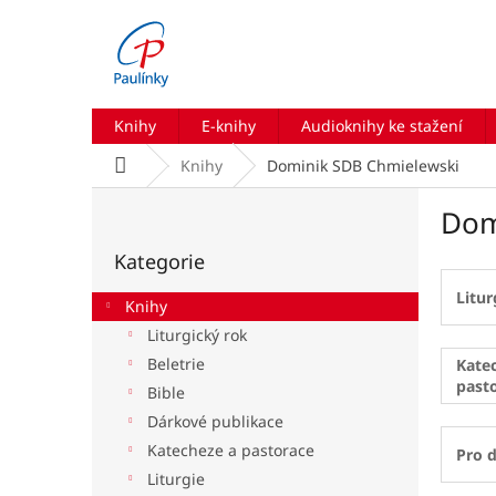
Přejít
na
obsah
Knihy
E-knihy
Audioknihy ke stažení
Domů
Knihy
Dominik SDB Chmielewski
P
Dom
o
Přeskočit
s
Kategorie
kategorie
t
r
Litur
Knihy
a
Liturgický rok
n
Beletrie
n
Kate
past
í
Bible
p
Dárkové publikace
a
Katecheze a pastorace
Pro d
n
Liturgie
e