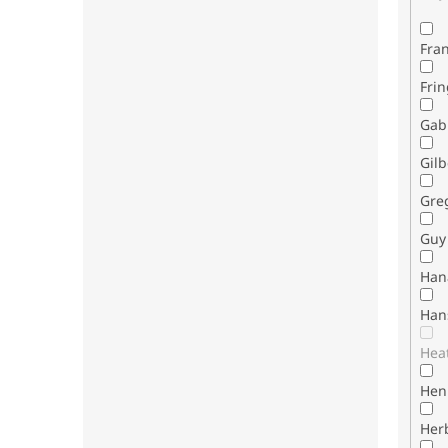
Fran
Fri
Gab
Gilb
Gre
Guy 
Han
Han
Hea
Henr
Her