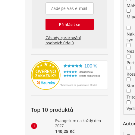
Mal
Mla
Přihlásit se
Nakl
Zásady zpracování
syn 
osobních údajů
Nez
Por
Ros
Star
Tri
Vyda
Top 10 produktů
Evangelium na každý den
Auto
2027
140,25 Kč