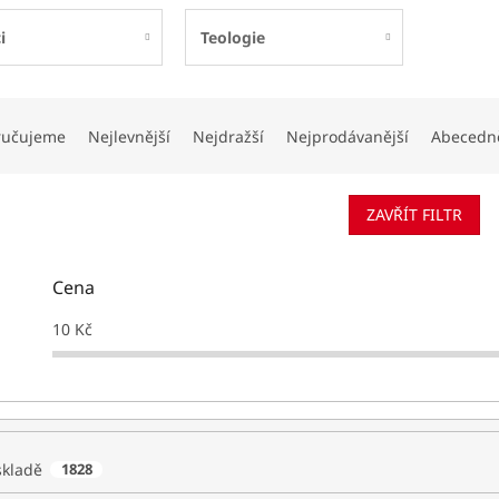
i
Teologie
ručujeme
Nejlevnější
Nejdražší
Nejprodávanější
Abecedn
ZAVŘÍT FILTR
Cena
10
Kč
skladě
1828