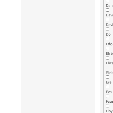
Dani
Dav
Davi
Dol
Edg
Efr
Eli
Elvi
Erel
Eva
Fau
Flo