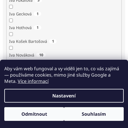
Iva Fukalová
Iva Gecková
1
Iva Hothová
1
Iva Košek Bartošová
1
Iva Nováková
10
Aby vám web fungoval a vy viděli jen to, co vás zajímá
Iva Procházková
1
— používáme cookies, mimo jiné služby Google a
Meta.
Více informací
Ivan Renč
1
Nastavení
Ivan Steiger
1
Ivana Karásková
1
Odmítnout
Souhlasím
Odběr novinek
Jack Frost
1