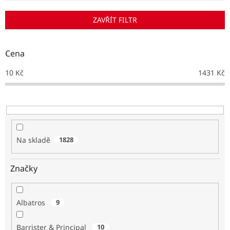
í
p
ZAVŘÍT FILTR
r
o
d
Cena
u
k
10
Kč
1431
Kč
t
ů
Na skladě
1828
Značky
Albatros
9
Barrister & Principal
10