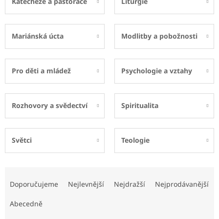
Katecheze a pastorace
Liturgie
Mariánská úcta
Modlitby a pobožnosti
Pro děti a mládež
Psychologie a vztahy
Rozhovory a svědectví
Spiritualita
Světci
Teologie
Ř
a
Doporučujeme
Nejlevnější
Nejdražší
Nejprodávanější
z
e
Abecedně
n