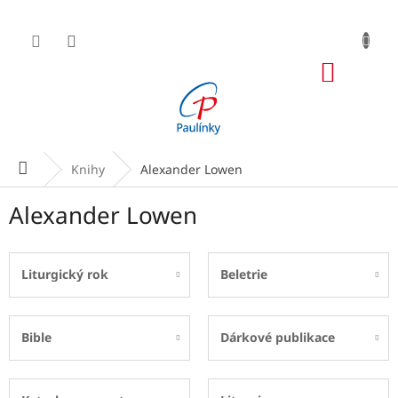
Přejít
na
obsah
NÁKUP
KOŠÍK
Domů
Knihy
Alexander Lowen
Alexander Lowen
Liturgický rok
Beletrie
Bible
Dárkové publikace