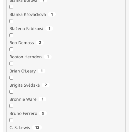
Blanka Borová
Blanka Křováčková
1
Blažena Fabíková
1
Bob Demoss
2
Booton Herndon
1
Brian O’Leary
1
Brigita Švédská
2
Bronnie Ware
1
Bruno Ferrero
9
C. S. Lewis
12