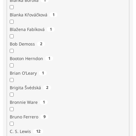
Blanka Borová
Blanka Křováčková
1
Blažena Fabíková
1
Bob Demoss
2
Booton Herndon
1
Brian O’Leary
1
Brigita Švédská
2
Bronnie Ware
1
Bruno Ferrero
9
C. S. Lewis
12