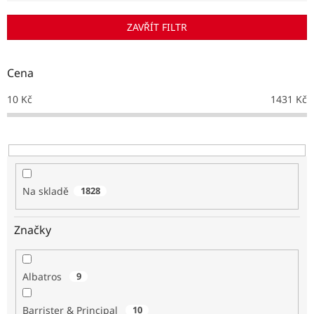
í
p
ZAVŘÍT FILTR
r
o
d
Cena
u
k
10
Kč
1431
Kč
t
ů
Na skladě
1828
Značky
Albatros
9
Barrister & Principal
10