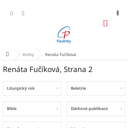
Přejít
na
obsah
NÁKUP
KOŠÍK
Domů
Knihy
Renáta Fučíková
Renáta Fučíková
, Strana 2
Liturgický rok
Beletrie
Bible
Dárkové publikace