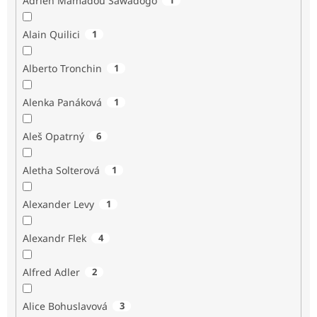
Adrien Mamadou Sawadogo
Alain Quilici
1
Alberto Tronchin
1
Alenka Panáková
1
Aleš Opatrný
6
Aletha Solterová
1
Alexander Levy
1
Alexandr Flek
4
Alfred Adler
2
Alice Bohuslavová
3