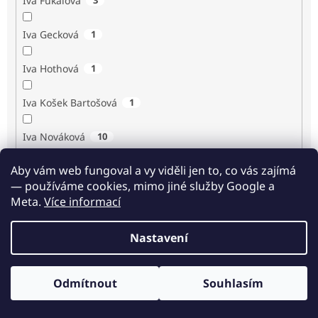
Iva Fukalová
Iva Gecková
1
Iva Hothová
1
Iva Košek Bartošová
1
Iva Nováková
10
Aby vám web fungoval a vy viděli jen to, co vás zajímá
Iva Procházková
1
— používáme cookies, mimo jiné služby Google a
Meta.
Více informací
Ivan Renč
1
Nastavení
Ivan Steiger
1
Ivana Karásková
1
Odmítnout
Souhlasím
Odběr novinek
Jack Frost
1