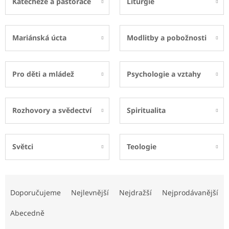
Katecheze a pastorace
Liturgie
Mariánská úcta
Modlitby a pobožnosti
Pro děti a mládež
Psychologie a vztahy
Rozhovory a svědectví
Spiritualita
Světci
Teologie
Ř
a
Doporučujeme
Nejlevnější
Nejdražší
Nejprodávanější
z
e
Abecedně
n