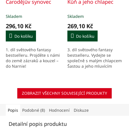
Čarodějův synovec
Kůň a jeho chlapec
Skladem
Skladem
296,10 Kč
269,10 Kč
Do košíku
Do košíku
1. díl světového fantasy
3. díl světového fantasy
bestselleru. Projděte s námi
bestselleru. Vydejte se
do země zázraků a kouzel –
společně s malým chlapcem
do Narnie!
Šastou a jeho mluvícím
koněm na cestu plnou
záhad, nebezpečí, intrik a
strachu. Podaří se Šastovi...
ZOBRAZIT VŠECHNY SOUVISEJÍCÍ PRODUKTY
Popis
Podobné (8)
Hodnocení
Diskuze
Detailní popis produktu