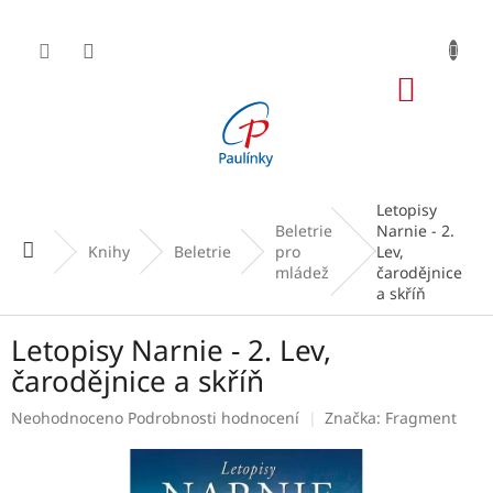
Přejít
na
obsah
NÁKUP
KOŠÍK
Letopisy
Beletrie
Narnie - 2.
Domů
Knihy
Beletrie
pro
Lev,
mládež
čarodějnice
a skříň
Letopisy Narnie - 2. Lev,
čarodějnice a skříň
Průměrné
Neohodnoceno
Podrobnosti hodnocení
Značka:
Fragment
hodnocení
produktu
je