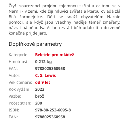
Čtyři sourozenci projdou tajemnou skříní a ocitnou se v
Narnii - v zemi, kde žijí mluvící zvířata a kterou ovládá zlá
Bílá čarodejnice. Děti se snaží obyvatelům Narnie
pomoci, ale když jsou všechny naděje téměř zmařeny,
návrat bájného lva Aslana zvrátí běh událostí a do země
konečně přijde jaro.
Doplňkové parametry
Kategorie
:
Beletrie pro mládež
Hmotnost
:
0.212 kg
EAN
:
9788025360958
Autor
:
C. S. Lewis
Věk čtenáře
:
od 9 let
Rok vydání
:
2023
Vazba
:
brož
Počet stran
:
200
ISBN
:
978-80-253-6095-8
EAN
:
9788025360958