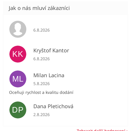
Hodnocení obchodu je 5 z 5 hvězdiček.
6.8.2026
Kryštof Kantor
KK
Hodnocení obchodu je 5 z 5 hvězdiček.
6.8.2026
Milan Lacina
ML
Hodnocení obchodu je 5 z 5 hvězdiček.
5.8.2026
Oceňuji rychlost a kvalitu dodání
Dana Pletichová
DP
Hodnocení obchodu je 5 z 5 hvězdiček.
2.8.2026
Zobrazit další hodnocení