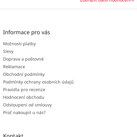
Z
á
p
a
Informace pro vás
t
Možnosti platby
í
Slevy
Doprava a poštovné
Reklamace
Obchodní podmínky
Podmínky ochrany osobních údajů
Pravidla pro recenze
Hodnocení obchodu
Odstoupení od smlouvy
Proč nakoupit u nás?
Kontakt