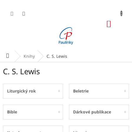
Přejít
na
obsah
NÁKUP
KOŠÍK
Domů
Knihy
C. S. Lewis
C. S. Lewis
Liturgický rok
Beletrie
Bible
Dárkové publikace