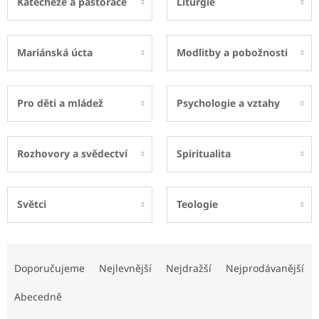
Katecheze a pastorace
Liturgie
Mariánská úcta
Modlitby a pobožnosti
Pro děti a mládež
Psychologie a vztahy
Rozhovory a svědectví
Spiritualita
Světci
Teologie
Ř
a
Doporučujeme
Nejlevnější
Nejdražší
Nejprodávanější
z
e
Abecedně
n