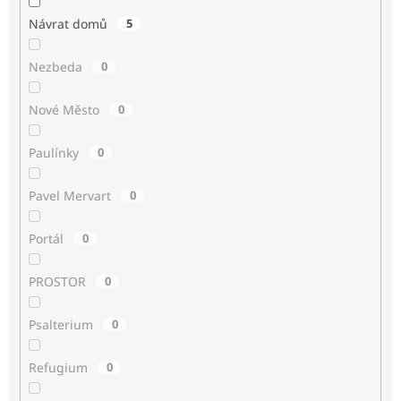
Návrat domů
5
Nezbeda
0
Nové Město
0
Paulínky
0
Pavel Mervart
0
Portál
0
PROSTOR
0
Psalterium
0
Refugium
0