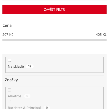
í
p
ZAVŘÍT FILTR
r
o
d
Cena
u
k
207
Kč
405
Kč
t
ů
Na skladě
12
Značky
Albatros
0
Barrister & Principal
0