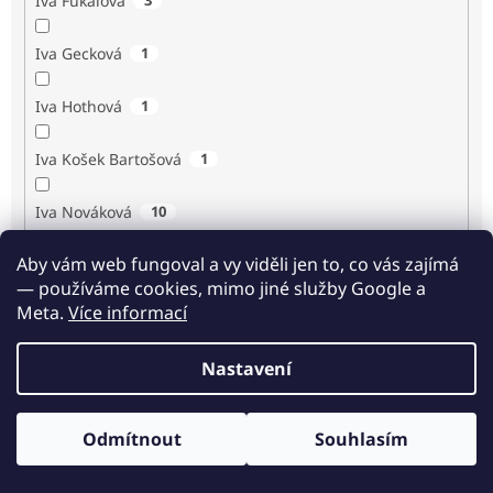
Iva Fukalová
Iva Gecková
1
Iva Hothová
1
Iva Košek Bartošová
1
Iva Nováková
10
Aby vám web fungoval a vy viděli jen to, co vás zajímá
Iva Procházková
1
— používáme cookies, mimo jiné služby Google a
Meta.
Více informací
Ivan Renč
1
Nastavení
Ivan Steiger
1
Ivana Karásková
1
Odmítnout
Souhlasím
Odběr novinek
Jack Frost
1