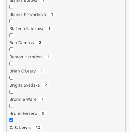
Blanka Borová
Blanka Křováčková
1
Blažena Fabíková
1
Bob Demoss
2
Booton Herndon
1
Brian O’Leary
1
Brigita Švédská
2
Bronnie Ware
1
Bruno Ferrero
9
C. S. Lewis
12