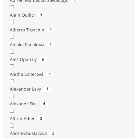
Adrien Mamadou Sawadogo
Alain Quilici
1
Alberto Tronchin
1
Alenka Panáková
1
Aleš Opatrný
6
Aletha Solterová
1
Alexander Levy
1
Alexandr Flek
4
Alfred Adler
2
Alice Bohuslavová
3