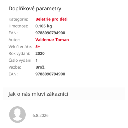
Doplňkové parametry
Kategorie
:
Beletrie pro děti
Hmotnost
:
0.105 kg
EAN
:
9788090794900
Autor
:
Valdemar Toman
Věk čtenáře
:
5+
Rok vydání
:
2020
Číslo vydání
:
1
Vazba
:
Brož.
EAN
:
9788090794900
Hodnocení obchodu je 5 z 5 hvězdiček.
6.8.2026