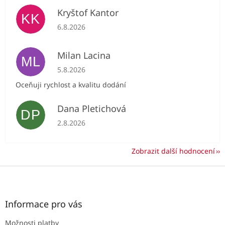
Kryštof Kantor
KK
Hodnocení obchodu je 5 z 5 hvězdiček.
6.8.2026
Milan Lacina
ML
Hodnocení obchodu je 5 z 5 hvězdiček.
5.8.2026
Oceňuji rychlost a kvalitu dodání
Dana Pletichová
DP
Hodnocení obchodu je 5 z 5 hvězdiček.
2.8.2026
Zobrazit další hodnocení
Z
á
p
a
Informace pro vás
t
Možnosti platby