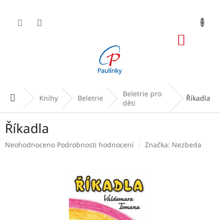
Přejít
na
obsah
NÁKUP
KOŠÍK
Beletrie pro
Domů
Knihy
Beletrie
Říkadla
děti
Říkadla
Průměrné
Neohodnoceno
Podrobnosti hodnocení
Značka:
Nezbeda
hodnocení
produktu
je
0,0
z
5
hvězdiček.