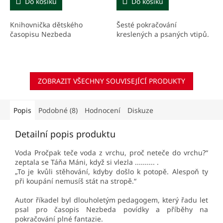
Do košíku
Do košíku
Knihovnička dětského
Šesté pokračování
časopisu Nezbeda
kreslených a psaných vtipů.
ZOBRAZIT VŠECHNY SOUVISEJÍCÍ PRODUKTY
Popis
Podobné (8)
Hodnocení
Diskuze
Detailní popis produktu
Voda Pročpak teče voda z vrchu, proč neteče do vrchu?“
zeptala se Táňa Máni, když si vlezla .......... .
„To je kvůli stěhování, kdyby došlo k potopě. Alespoň ty
při koupání nemusíš stát na stropě.“
Autor říkadel byl dlouholetým pedagogem, který řadu let
psal pro časopis Nezbeda povídky a příběhy na
pokračování plné fantazie.