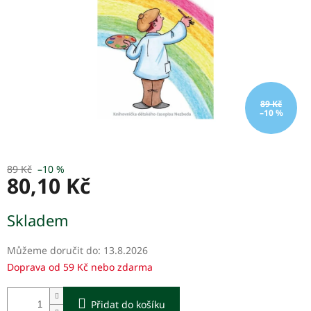
89 Kč
–10 %
89 Kč
–10 %
80,10 Kč
Měrná
Skladem
cena:
Můžeme doručit do:
13.8.2026
Doprava od 59 Kč nebo zdarma
Přidat do košíku