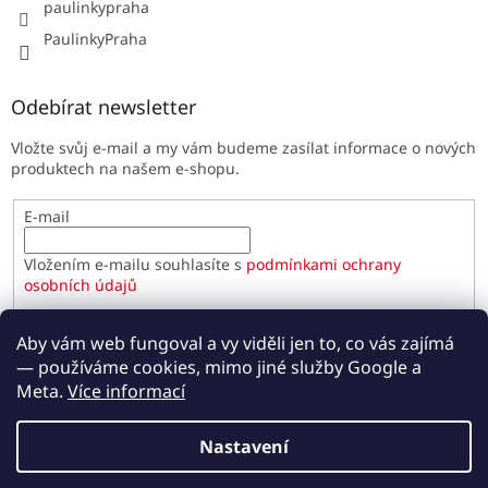
paulinkypraha
PaulinkyPraha
Odebírat newsletter
Vložte svůj e-mail a my vám budeme zasílat informace o nových
produktech na našem e-shopu.
E-mail
Vložením e-mailu souhlasíte s
podmínkami ochrany
osobních údajů
PŘIHLÁSIT SE
Aby vám web fungoval a vy viděli jen to, co vás zajímá
— používáme cookies, mimo jiné služby Google a
Meta.
Více informací
Vytvořil Shoptet
Nastavení