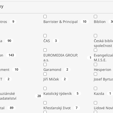
ky
atros
9
Barrister & Principal
10
Biblion
3
ta
90
ČAS
3
Česká bibli
společnost
on
143
EUROMEDIA GROUP,
Evangeliza
1
a.s.
M.I.S.E.
gment
10
Garamond
2
Hesperion
ST
2
Jiří Miček
2
Josef Byrtu
tuziánské
Katolický týdeník
5
Kazda
1
28
adatelství
stal
89
Křesťanský život
7
Lidové Nov