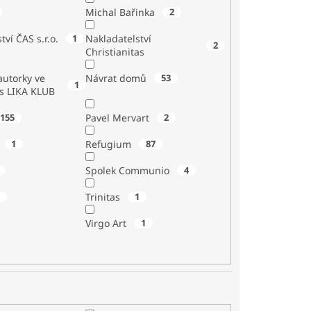
Michal Bařinka
2
tví ČAS s.r.o.
1
Nakladatelství
2
Christianitas
utorky ve
Návrat domů
53
1
 s LIKA KLUB
155
Pavel Mervart
2
1
Refugium
87
Spolek Communio
4
1
Trinitas
1
Virgo Art
1