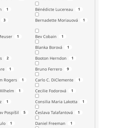
n
1
Bénédicte Lucereau
1
3
Bernadette Moriauová
1
Meuser
1
Bev Cobain
1
Blanka Borová
1
s
2
Booton Herndon
1
are
1
Bruno Ferrero
9
m Rogers
1
Carlo C. DiClemente
1
Wilhelm
1
Cecilie Fodorová
1
z
1
Consilia Maria Lakotta
1
av Pospíšil
5
Česlava Talafantová
1
ulo
1
Daniel Freeman
1