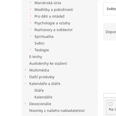
Mariánská úcta
l
Světc
Modlitby a pobožnosti
Pro děti a mládež
Psychologie a vztahy
Ř
Rozhovory a svědectví
a
Dopo
z
Spiritualita
e
Světci
n
Teologie
í
E-knihy
p
Audioknihy ke stažení
r
o
Multimédia
d
Další produkty
u
Kalendáře a diáře
k
Diáře
t
Kalendáře
ů
Devocionálie
Na 
Novinky z našeho nakladatelství