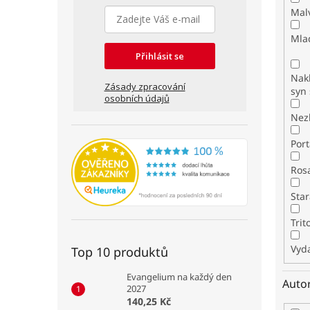
Mal
Mla
Přihlásit se
Nakl
Zásady zpracování
syn 
osobních údajů
Nez
Por
Ros
Star
Tri
Vyda
Top 10 produktů
Evangelium na každý den
Auto
2027
140,25 Kč