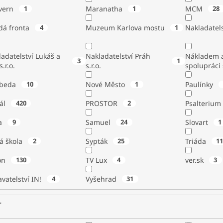
vern
1
Maranatha
1
MCM
28
dá fronta
4
Muzeum Karlova mostu
1
Nakladatels
adatelství Lukáš a
Nakladatelství Práh
Nákladem a
3
1
s.r.o.
s.r.o.
spolupráci
beda
10
Nové Město
1
Paulínky
tál
420
PROSTOR
2
Psalterium
a
9
Samuel
24
Slovart
1
á škola
2
Sypták
25
Triáda
1
ton
130
TV Lux
4
ver.sk
3
vatelství IN!
4
Vyšehrad
31
r