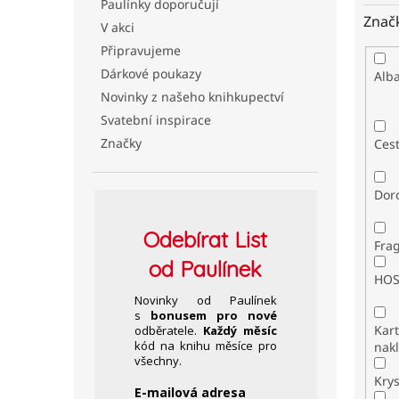
Paulínky doporučují
Znač
V akci
Připravujeme
Dárkové poukazy
Alb
Novinky z našeho knihkupectví
Svatební inspirace
Značky
Ces
Dor
Odebírat
List
Fra
od Paulínek
HO
Novinky od Paulínek
s
bonusem pro nové
Kar
odběratele.
Každý měsíc
kód na knihu měsíce pro
nakl
všechny.
Kry
E-mailová adresa