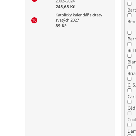
2002–2024
245,65 Kč
Bar
Katolický kalendář s citáty
svatých 2027
Ben
89 Kč
Ber
Bla
Bria
C. S
Carl
Céd
Coo
Dam