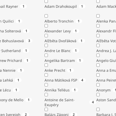
ail Rayner
1
Adam Drahokoupil
1
Adam Mack
n Quilici
1
Alberto Tronchin
1
Alenka Pan
ha Solterová
1
Alexander Levy
1
Alexandr Fl
e Bohuslavová
3
Alžběta Dvořáková
1
Alžběta Vo
 Sutherland
1
Andre Le Blanc
1
Andrea J. 
rew Prichard
1
Angelika Bartram
1
Angelo 
ta Nennie
1
Anke Precht
1
Anna a Em
a Lehká
1
Anna Mátiková FSP
4
Anna Peiret
e Lécu
1
Annika Telléus
1
Anonym
hony de Mello
1
Antoine de Saint-
Aston Sand
4
Exupéry
Austen Ivereigh
2
Balázs Zágoni
2
Barbara J. 