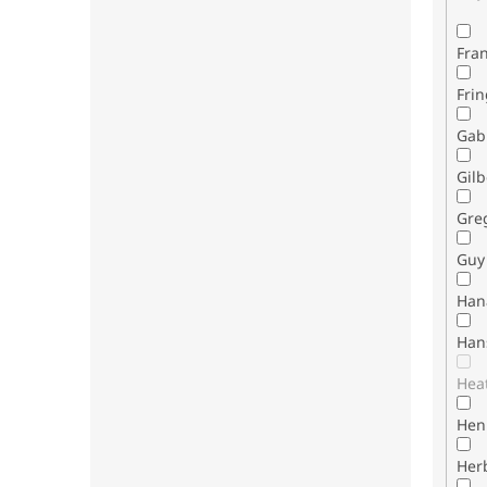
Fran
Fri
Gab
Gilb
Gre
Guy 
Han
Han
Hea
Henr
Her