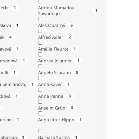
erle
1
Adrien Mamadou
1
Sawadogo
áková
1
Aleš Opatrný
6
ek
4
Alfred Adler
2
tavová
1
Amélia Fleurot
1
Larsonová
1
Andrea Jolander
1
Giubelli
1
Angelo Scarano
8
a Semiánová,
1
Anna Kaver
1
tiová
1
Anna Penna
3
1
Anselm Grün
6
erson
1
Augustin z Hippo
1
Sahakian
1
Barbara Surma
1