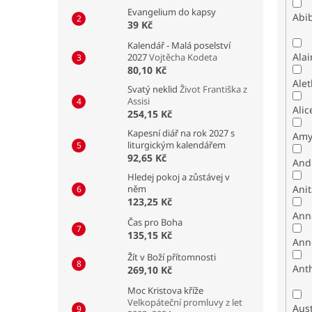
Evangelium do kapsy
Abib
39 Kč
Kalendář - Malá poselství
Alai
2027
Vojtěcha Kodeta
80,10 Kč
Alet
Svatý neklid
Život Františka z
Assisi
Alic
254,15 Kč
Kapesní diář na rok 2027 s
Amy
liturgickým kalendářem
92,65 Kč
And
Hledej pokoj a zůstávej v
něm
Ani
123,25 Kč
Ann
Čas pro Boha
135,15 Kč
Ann
Žít v Boží přítomnosti
Ant
269,10 Kč
Moc Kristova kříže
Velkopáteční promluvy z let