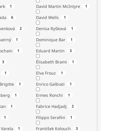
ark
1
David Martin McIntyre
1
ada
6
David Wells
1
venková
2
Denisa Ryšková
1
atrný
1
Dominique Bar
1
ochain
1
Eduard Martin
3
3
Élisabeth Brami
1
1
Elva Frouz
1
rigitte
1
Enrico Galbiati
1
nberg
1
Ermes Ronchi
1
tan
1
Fabrice Hadjadj
2
1
Filippo Serafini
1
 Varela
1
František Kolouch
3