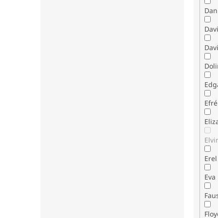
Dani
Dav
Davi
Dol
Edg
Efr
Eli
Elvi
Erel
Eva
Fau
Flo