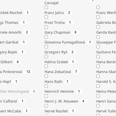
7
Carvajal
tišek Reichel
1
Franz Jalics
2
Franz Werf
ngs Thomas
1
Frost Trisha
1
Gabriela B
riele Amorth
2
Gary Chapman
8
Gerda Raid
ert Garibal
1
Giovanna Fumagalliová
1
Giuseppe F
gory Boyle
1
Grzegorz Ryś
2
Guiliano Fe
Gilbert
6
Halina Szotek
1
Hana Bará
a Pinknerová
12
Hana Zobačová
7
Hanna Ska
s Hopf
1
Hans Rath
1
Harold S. 
ther Henningová
0
Heinrich Hemme
1
Heinz-Pete
i Caffarel
1
Henri J. M. Nouwen
4
Henri Sans
bert McCabe
1
Hervé Roullet
1
Hervé Tulle