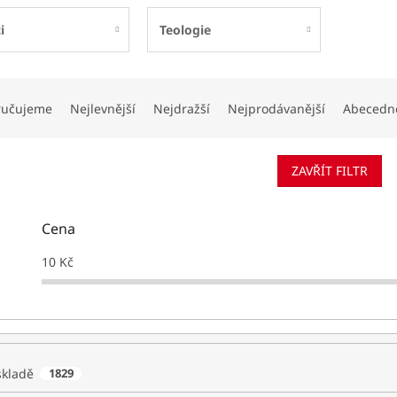
i
Teologie
ručujeme
Nejlevnější
Nejdražší
Nejprodávanější
Abecedn
ZAVŘÍT FILTR
Cena
10
Kč
skladě
1829