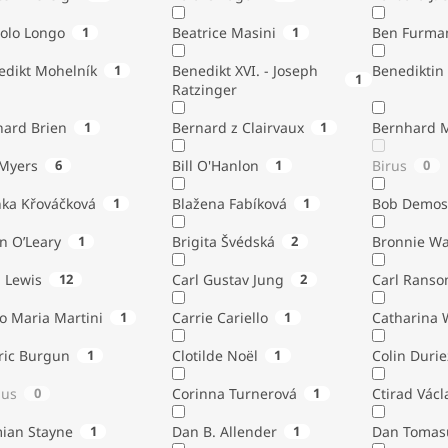
tolo Longo
1
Beatrice Masini
1
Ben Furma
edikt Mohelník
1
Benedikt XVI. - Joseph
Benediktin
1
Ratzinger
nard Brien
1
Bernard z Clairvaux
1
Bernhard 
Bill Myers
6
Bill O'Hanlon
1
Birus
0
nka Křováčková
1
Blažena Fabíková
1
Bob Demos
n O’Leary
1
Brigita Švédská
2
Bronnie W
. Lewis
12
Carl Gustav Jung
2
Carl Ranso
o Maria Martini
1
Carrie Cariello
1
Catharina 
ric Burgun
1
Clotilde Noël
1
Colin Durie
lus
0
Corinna Turnerová
1
Ctirad Václ
ian Stayne
1
Dan B. Allender
1
Dan Tomas