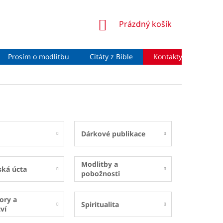
NÁKUPNÍ
Prázdný košík
KOŠÍK
Prosím o modlitbu
Citáty z Bible
Kontakty
Moje 
Dárkové publikace
Modlitby a
ská úcta
pobožnosti
ory a
Spiritualita
ví