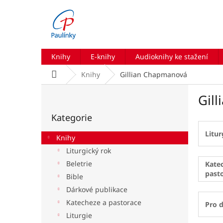
Přejít
na
obsah
Knihy
E-knihy
Audioknihy ke stažení
Domů
Knihy
Gillian Chapmanová
P
Gil
o
Přeskočit
s
Kategorie
kategorie
t
r
Litur
Knihy
a
Liturgický rok
n
Beletrie
n
Kate
past
í
Bible
p
Dárkové publikace
a
Katecheze a pastorace
Pro d
n
Liturgie
e