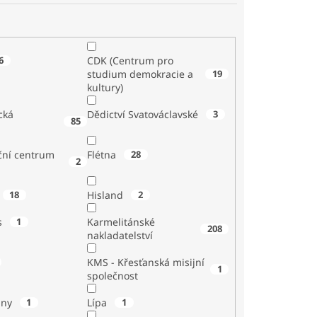
6
CDK (Centrum pro
studium demokracie a
19
kultury)
cká
Dědictví Svatováclavské
3
85
ční centrum
Flétna
28
2
18
Hisland
2
s
1
Karmelitánské
208
nakladatelství
KMS - Křesťanská misijní
1
společnost
iny
1
Lípa
1