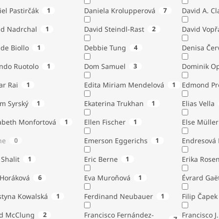
el Pastirčák
1
Daniela Krolupperová
7
David A. Cl
id Nadrchal
1
David Steindl-Rast
2
David Vopř
de Biollo
1
Debbie Tung
4
Denisa Čer
indo Ruotolo
1
Dom Samuel
3
Dominik Op
ar Rai
1
Edita Miriam Mendelová
1
Edmond Pr
ém Syrský
1
Ekaterina Trukhan
1
Elias Vella
zabeth Monfortová
1
Ellen Fischer
1
Else Müller
ne
0
Emerson Eggerichs
1
Endresová B
 Shalit
1
Eric Berne
1
Erika Rose
 Horáková
6
Eva Muroňová
1
Évrard Gaë
styna Kowalská
1
Ferdinand Neubauer
1
Filip Čapek
yd McClung
2
Francisco Fernández-
Francisco J.