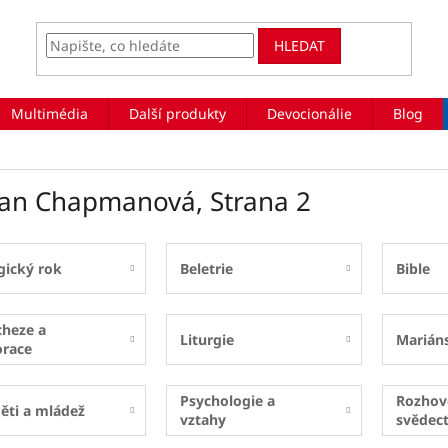
HLEDAT
Multimédia
Další produkty
Devocionálie
Blog
lian Chapmanová
, Strana 2
gický rok
Beletrie
Bible
cheze a
Liturgie
Marián
orace
Psychologie a
Rozhov
ěti a mládež
vztahy
svědect