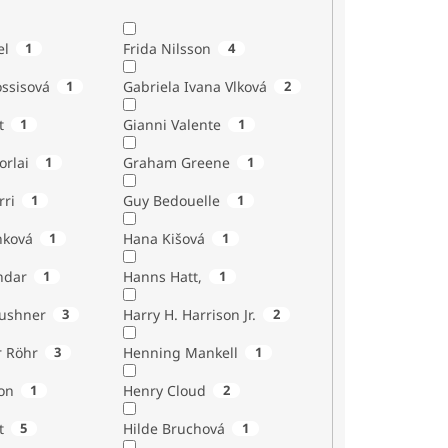
el
1
Frida Nilsson
4
ossisová
1
Gabriela Ivana Vlková
2
t
1
Gianni Valente
1
orlai
1
Graham Greene
1
rri
1
Guy Bedouelle
1
nková
1
Hana Kišová
1
ndar
1
Hanns Hatt,
1
Kushner
3
Harry H. Harrison Jr.
2
r Röhr
3
Henning Mankell
1
on
1
Henry Cloud
2
t
5
Hilde Bruchová
1