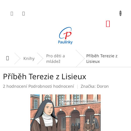
Přejít
na
obsah
NÁKUP
KOŠÍK
Pro děti a
Příběh Terezie z
Domů
Knihy
mládež
Lisieux
Příběh Terezie z Lisieux
Průměrné
2 hodnocení
Podrobnosti hodnocení
Značka:
Doron
hodnocení
produktu
je
5,0
z
5
hvězdiček.