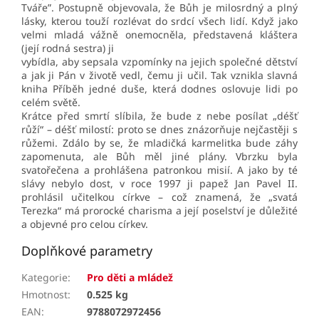
Tváře”. Postupně objevovala, že Bůh je milosrdný a plný
lásky, kterou touží rozlévat do srdcí všech lidí. Když jako
velmi mladá vážně onemocněla, představená kláštera
(její rodná sestra) ji
vybídla, aby sepsala vzpomínky na jejich společné dětství
a jak ji Pán v životě vedl, čemu ji učil. Tak vznikla slavná
kniha Příběh jedné duše, která dodnes oslovuje lidi po
celém světě.
Krátce před smrtí slíbila, že bude z nebe posílat „déšť
růží“ – déšť milostí: proto se dnes znázorňuje nejčastěji s
růžemi. Zdálo by se, že mladičká karmelitka bude záhy
zapomenuta, ale Bůh měl jiné plány. Vbrzku byla
svatořečena a prohlášena patronkou misií. A jako by té
slávy nebylo dost, v roce 1997 ji papež Jan Pavel II.
prohlásil učitelkou církve – což znamená, že „svatá
Terezka“ má prorocké charisma a její poselství je důležité
a objevné pro celou církev.
Doplňkové parametry
Kategorie
:
Pro děti a mládež
Hmotnost
:
0.525 kg
EAN
:
9788072972456