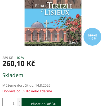
289 Kč
–10 %
289 Kč
–10 %
260,10 Kč
Měrná
Skladem
cena:
Můžeme doručit do:
14.8.2026
Doprava od 59 Kč nebo zdarma
Přidat do košíku