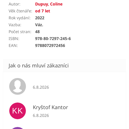
Autor
:
Dupuy, Coline
Věk čtenáře
:
od 7 let
Rok vydání
:
2022
Vazba
:
Váz.
Počet stran
:
48
ISBN
:
978-80-7297-245-6
EAN
:
9788072972456
Hodnocení obchodu je 5 z 5 hvězdiček.
6.8.2026
Kryštof Kantor
KK
Hodnocení obchodu je 5 z 5 hvězdiček.
6.8.2026