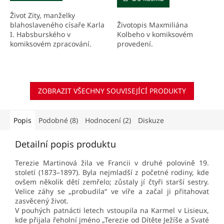
Život Zity, manželky
Životopis Maxmiliána
blahoslaveného císaře Karla
Kolbeho v komiksovém
I. Habsburského v
provedení.
komiksovém zpracování.
ZOBRAZIT VŠECHNY SOUVISEJÍCÍ PRODUKTY
Popis
Podobné (8)
Hodnocení (2)
Diskuze
Detailní popis produktu
Terezie Martinová žila ve Francii v druhé polovině 19.
století (1873–1897). Byla nejmladší z početné rodiny, kde
ovšem několik dětí zemřelo; zůstaly jí čtyři starší sestry.
Velice záhy se „probudila“ ve víře a začal ji přitahovat
zasvěcený život.
V pouhých patnácti letech vstoupila na Karmel v Lisieux,
kde přijala řeholní jméno „Terezie od Dítěte Ježíše a Svaté