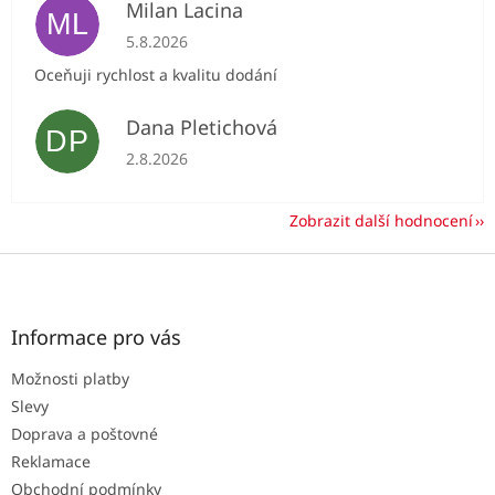
Milan Lacina
ML
Hodnocení obchodu je 5 z 5 hvězdiček.
5.8.2026
Oceňuji rychlost a kvalitu dodání
Dana Pletichová
DP
Hodnocení obchodu je 5 z 5 hvězdiček.
2.8.2026
Zobrazit další hodnocení
Z
á
p
a
Informace pro vás
t
Možnosti platby
í
Slevy
Doprava a poštovné
Reklamace
Obchodní podmínky