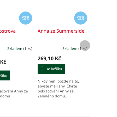
299 Kč
299 Kč
–10 %
–10 %
ostrova
Anna ze Summerside
Další
produkt
Skladem
(1 ks)
Skladem
(1 ks)
é
í
269,10 Kč
 Kč
Do košíku
šíku
Nikdy není pozdě na to,
.
abyste měli sny. Čtvrté
račování Anny ze
pokračování Anny ze
 domu
Zeleného domu.