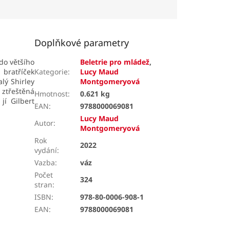
Doplňkové parametry
do většího
Beletrie pro mládež
,
 bratříček
Kategorie
:
Lucy Maud
lý Shirley
Montgomeryová
ě ztřeštěná
Hmotnost
:
0.621 kg
jí Gilbert
EAN
:
9788000069081
Lucy Maud
Autor
:
Montgomeryová
Rok
2022
vydání
:
Vazba
:
váz
Počet
324
stran
:
ISBN
:
978-80-0006-908-1
EAN
:
9788000069081