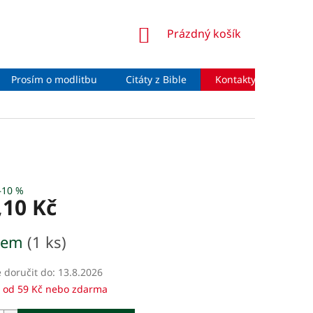
NÁKUPNÍ
Prázdný košík
KOŠÍK
Prosím o modlitbu
Citáty z Bible
Kontakty
Moje 
–10 %
,10 Kč
dem
(1 ks)
doručit do:
13.8.2026
 od 59 Kč nebo zdarma