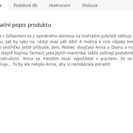
s
Podobné (8)
Hodnocení
Diskuze
ailní popis produktu
 s Gilbertem se z vysněného domova na mořském pobřeží stěhují 
. Jak by taky ne, vždyť mají pět dětí! A možná k nim nějaký ten
 sestřička ještě přibude. Jem, Walter, dvojčata Anna a Diana a ma
 stejně bujnou fantazii jako jejich maminka, takže zažívají podobn
odružství. Anna se mezitím musí vypořádat s pocitem, že se 
luje... To by ale nebyla Anna, aby si nedokázala poradit!