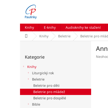
Přejít
na
obsah
Knihy
E-knihy
Audioknihy ke stažení
Domů
Knihy
Beletrie
Beletrie pro mlá
P
Ann
o
Přeskočit
s
Kategorie
Průmě
Neoho
kategorie
t
hodnoc
r
produk
Knihy
a
je
Liturgický rok
n
0,0
Beletrie
z
n
5
í
Beletrie pro děti
hvězdič
p
Beletrie pro mládež
a
Beletrie pro dospělé
n
Bible
e