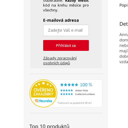
odběratele.
Každý měsíc
Popi
kód na knihu měsíce pro
všechny.
E-mailová adresa
Det
Anna
domu
nebo
Přihlásit se
mají
dobr
Zásady zpracování
vzda
osobních údajů
Top 10 produktů