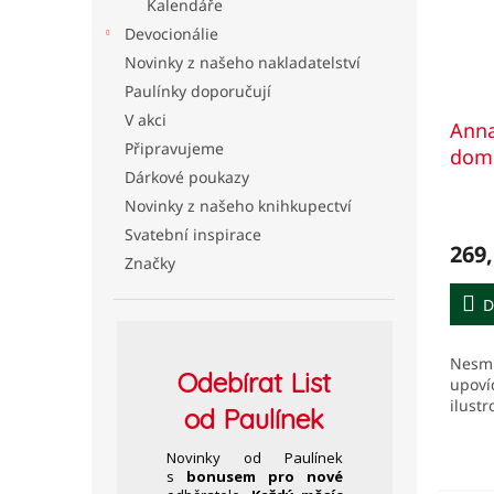
Kalendáře
Devocionálie
Novinky z našeho nakladatelství
Paulínky doporučují
V akci
Anna
Připravujeme
dom
Dárkové poukazy
Novinky z našeho knihkupectví
Svatební inspirace
269,
Značky
D
Nesmr
Odebírat
List
upoví
ilust
od Paulínek
Novinky od Paulínek
s
bonusem pro nové