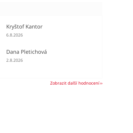
Kryštof Kantor
Hodnocení obchodu je 5 z 5 hvězdiček.
6.8.2026
Dana Pletichová
Hodnocení obchodu je 5 z 5 hvězdiček.
2.8.2026
Zobrazit další hodnocení