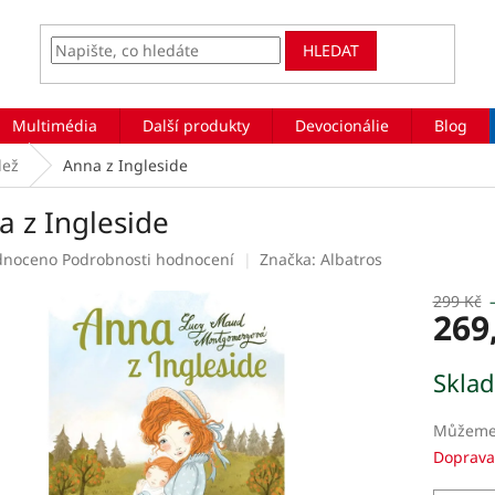
HLEDAT
Multimédia
Další produkty
Devocionálie
Blog
dež
Anna z Ingleside
a z Ingleside
rné
dnoceno
Podrobnosti hodnocení
Značka:
Albatros
ení
tu
299 Kč
269
Měrná
Skla
cena:
ek.
Můžeme 
Doprava