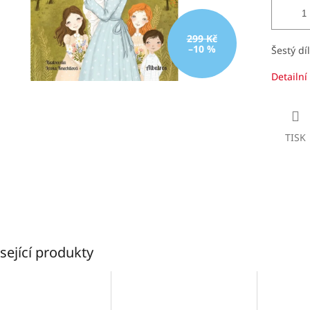
299 Kč
–10 %
Šestý dí
Detailní
TISK
sející produkty