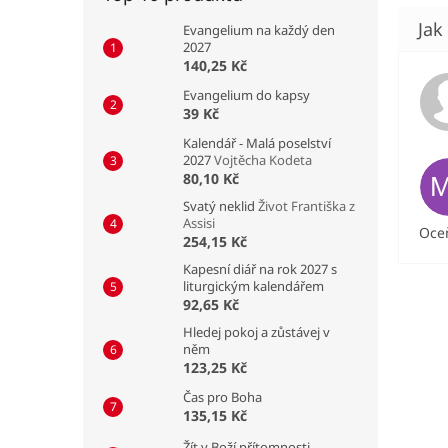
Evangelium na každý den
2027
140,25 Kč
Evangelium do kapsy
39 Kč
Kalendář - Malá poselství
2027
Vojtěcha Kodeta
80,10 Kč
Svatý neklid
Život Františka z
Assisi
Oceň
254,15 Kč
Kapesní diář na rok 2027 s
liturgickým kalendářem
92,65 Kč
Hledej pokoj a zůstávej v
něm
123,25 Kč
Čas pro Boha
135,15 Kč
Žít v Boží přítomnosti