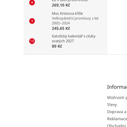
269,10 Kč
Moc Kristova kříže
Velkopáteční promluvy z let
2002–2024
245,65 Kč
Katolický kalendář s citáty
svatých 2027
89 Kč
Z
á
p
a
t
Informa
í
Možnosti 
Slevy
Doprava a
Reklamac
Obchodní