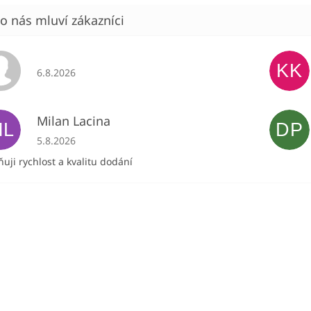
KK
Hodnocení obchodu je 5 z 5 hvězdiček.
6.8.2026
Milan Lacina
ML
DP
Hodnocení obchodu je 5 z 5 hvězdiček.
5.8.2026
uji rychlost a kvalitu dodání