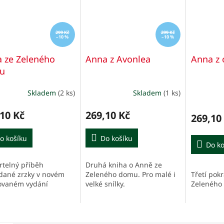
299 Kč
299 Kč
–10 %
–10 %
 ze Zeleného
Anna z Avonlea
Anna z 
u
Skladem
(2 ks)
Skladem
(1 ks)
Průměrné
Průměrn
hodnocení
hodnocen
produktu
produktu
10 Kč
269,10 Kč
269,10
je
je
5,0
3,0
o košíku
Do košíku
z
z
Do ko
5
5
hvězdiček.
hvězdiček
telný příběh
Druhá kniha o Anně ze
Třetí pok
dané zrzky v novém
Zeleného domu. Pro malé i
Zeleného
rovaném vydání
velké snílky.