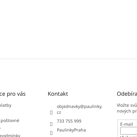
ce pro vás
Kontakt
Odebíra
platby
Vložte sv
objednavky
@
paulinky.
nových p
cz
 poštovné
733 755 999
E-mail
e
PaulinkyPraha
 podmínky