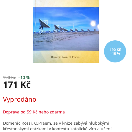
190 Kč
–10 %
190 Kč
–10 %
171 Kč
Měrná
Vyprodáno
cena:
Doprava od 59 Kč nebo zdarma
Domenic Rossi, O.Praem. se v knize zabývá hlubokými
křesťanskými otázkami v kontextu katolické víra a učení.