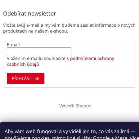
Odebírat newsletter
Vložte svůj e-mail a my vám budeme zasílat informace o nových
produktech na našem e-shopu.
E-mail
Vložením e-mailu souhlasíte s
podmínkami ochrany
osobních údajů
PŘIHLÁSIT SE
Vytvořil Shoptet
Copyright 2026
Paulínky.cz
. Všechna práva vyhrazena.
Upravit nastavení cookies
Aby vám web fungoval a vy viděli jen to, co vás zajímá —
používáme cookies, mimo jiné služby Google a Meta.
Víc