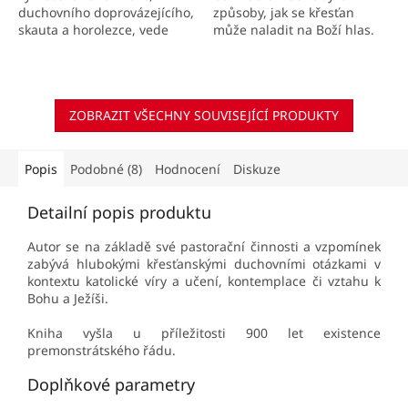
způsoby, jak se křesťan
duchovního doprovázejícího,
může naladit na Boží hlas.
skauta a horolezce, vede
čtenáře k novému pohledu
na víru.
ZOBRAZIT VŠECHNY SOUVISEJÍCÍ PRODUKTY
Popis
Podobné (8)
Hodnocení
Diskuze
Detailní popis produktu
Autor se na základě své pastorační činnosti a vzpomínek
zabývá hlubokými křesťanskými duchovními otázkami v
kontextu katolické víry a učení, kontemplace či vztahu k
Bohu a Ježíši.
Kniha vyšla u příležitosti 900 let existence
premonstrátského řádu.
Doplňkové parametry