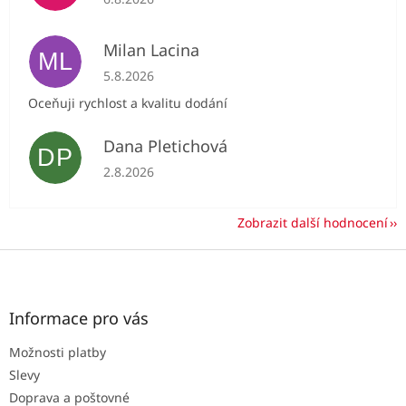
Milan Lacina
ML
Hodnocení obchodu je 5 z 5 hvězdiček.
5.8.2026
Oceňuji rychlost a kvalitu dodání
Dana Pletichová
DP
Hodnocení obchodu je 5 z 5 hvězdiček.
2.8.2026
Zobrazit další hodnocení
Z
á
p
a
Informace pro vás
t
Možnosti platby
í
Slevy
Doprava a poštovné