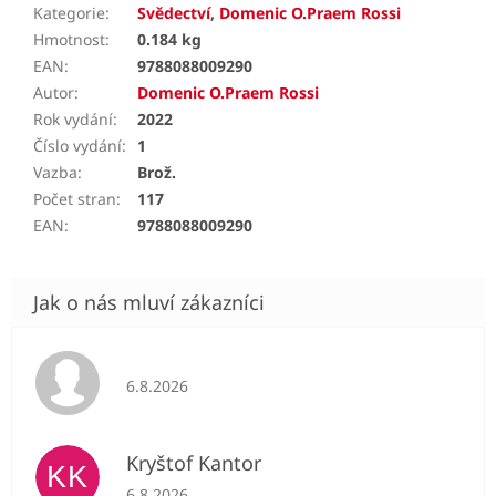
Kategorie
:
Svědectví
,
Domenic O.Praem Rossi
Hmotnost
:
0.184 kg
EAN
:
9788088009290
Autor
:
Domenic O.Praem Rossi
Rok vydání
:
2022
Číslo vydání
:
1
Vazba
:
Brož.
Počet stran
:
117
EAN
:
9788088009290
Hodnocení obchodu je 5 z 5 hvězdiček.
6.8.2026
Kryštof Kantor
KK
Hodnocení obchodu je 5 z 5 hvězdiček.
6.8.2026