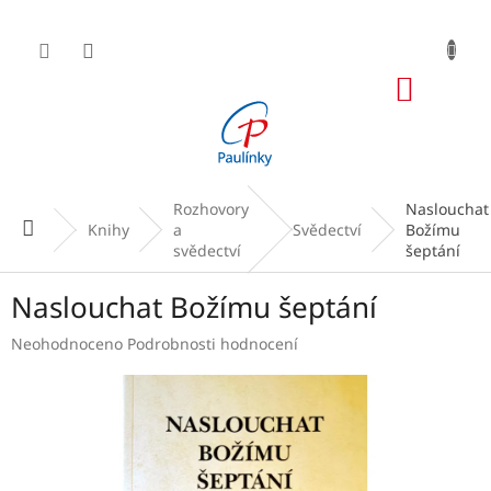
Přejít
na
obsah
NÁKUP
KOŠÍK
Rozhovory
Naslouchat
Domů
Knihy
a
Svědectví
Božímu
svědectví
šeptání
Naslouchat Božímu šeptání
Průměrné
Neohodnoceno
Podrobnosti hodnocení
hodnocení
produktu
je
0,0
z
5
hvězdiček.