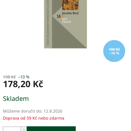
198 Kč
–10 %
198 Kč
–10 %
178,20 Kč
Měrná
Skladem
cena:
Můžeme doručit do:
12.8.2026
Doprava od 59 Kč nebo zdarma