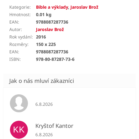
Kategorie
:
Bible a výklady
,
Jaroslav Brož
Hmotnost
:
0.01 kg
EAN
:
9788087287736
Autor
:
Jaroslav Brož
Rok vydání
:
2016
Rozměry
:
150 x 225
EAN
:
9788087287736
ISBN
:
978-80-87287-73-6
Hodnocení obchodu je 5 z 5 hvězdiček.
6.8.2026
Kryštof Kantor
KK
Hodnocení obchodu je 5 z 5 hvězdiček.
6.8.2026