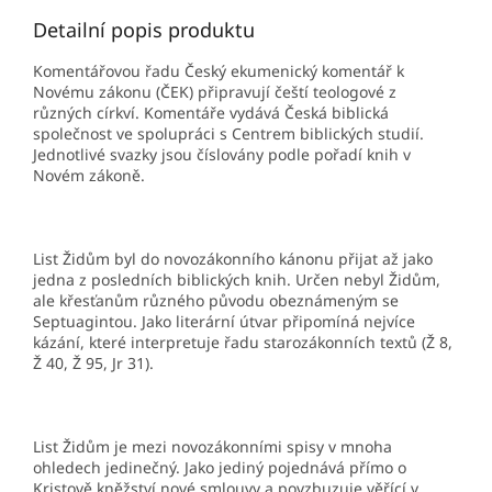
Detailní popis produktu
Komentářovou řadu Český ekumenický komentář k
Novému zákonu (ČEK) připravují čeští teologové z
různých církví. Komentáře vydává Česká biblická
společnost ve spolupráci s Centrem biblických studií.
Jednotlivé svazky jsou číslovány podle pořadí knih v
Novém zákoně.
List Židům byl do novozákonního kánonu přijat až jako
jedna z posledních biblických knih. Určen nebyl Židům,
ale křesťanům různého původu obeznámeným se
Septuagintou. Jako literární útvar připomíná nejvíce
kázání, které interpretuje řadu starozákonních textů (Ž 8,
Ž 40, Ž 95, Jr 31).
List Židům je mezi novozákonními spisy v mnoha
ohledech jedinečný. Jako jediný pojednává přímo o
Kristově kněžství nové smlouvy a povzbuzuje věřící v