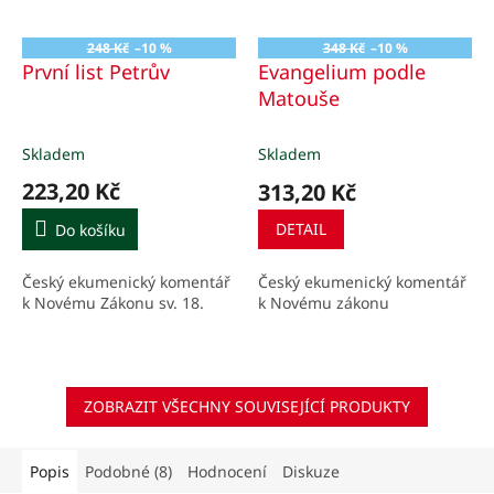
248 Kč
–10 %
348 Kč
–10 %
První list Petrův
Evangelium podle
Matouše
Skladem
Skladem
223,20 Kč
313,20 Kč
DETAIL
Do košíku
Český ekumenický komentář
Český ekumenický komentář
k Novému zákonu
k Novému Zákonu sv. 18.
ZOBRAZIT VŠECHNY SOUVISEJÍCÍ PRODUKTY
Popis
Podobné (8)
Hodnocení
Diskuze