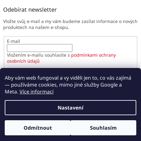
Odebírat newsletter
Vložte svůj e-mail a my vám budeme zasílat informace o nových
produktech na našem e-shopu.
E-mail
Vložením e-mailu souhlasíte s
podmínkami ochrany
osobních údajů
PŘIHLÁSIT SE
Aby vám web fungoval a vy viděli jen to, co vás zajímá
— používáme cookies, mimo jiné služby Google a
Meta.
Více informací
Vytvořil Shoptet
Nastavení
Copyright 2026
Paulínky.cz
. Všechna práva vyhrazena.
Odmítnout
Souhlasím
Upravit nastavení cookies
Odběr novinek