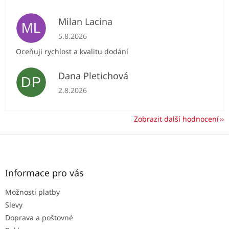
Milan Lacina
ML
Hodnocení obchodu je 5 z 5 hvězdiček.
5.8.2026
Oceňuji rychlost a kvalitu dodání
Dana Pletichová
DP
Hodnocení obchodu je 5 z 5 hvězdiček.
2.8.2026
Zobrazit další hodnocení
Z
á
p
a
Informace pro vás
t
Možnosti platby
í
Slevy
Doprava a poštovné