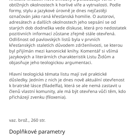
obtížných okolnostech k horlivé víře a vytrvalosti. Podle
formy, stylu a jazykové úrovně je dnes nejčastěji
označován jako raná křesťanská homilie. O autorovi,
adresátech a dalších okolnostech jeho sepsání se od
starých dob dodneška vede diskuse, která pro nedostatek
pozitivních informací zůstane zřejmě stále otevřená.
Odlišnost od pavlovských listů byla v prvních
křesťanských staletích důvodem zdrženlivosti, se kterou
byl přijímán mezi kanonické knihy. Komentář si všímá
jazykových a literárních charakteristik Listu Židům a
objasňuje jeho teologickou argumentaci.
Hlavní teologická témata listu mají své praktické
důsledky. Jedním z nich je dnes nově aktuální otevřenost
k bratrské lásce (filadelfia), která se ale nemá zastavit u
členů vlastní komunity, ale má být otevřena vůči těm, kdo
přicházejí zvenku (filoxenia).
vaz. brož., 260 str.
Doplňkové parametry