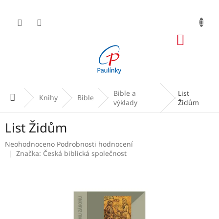
Přejít
na
obsah
NÁKUP
KOŠÍK
Bible a
List
Domů
Knihy
Bible
výklady
Židům
List Židům
Průměrné
Neohodnoceno
Podrobnosti hodnocení
hodnocení
Značka:
Česká biblická společnost
produktu
je
0,0
z
5
hvězdiček.