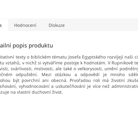
s
Hodnocení
Diskuze
ailní popis produktu
tativní texty o biblickém tématu Josefa Egyptského rozvíjejí naši ci
itu vztahů, v nichž si vytváříme postoje k hodnotám. V Rupnikově t
visti, svárlivosti, mstivosti, ale také o velkorysosti, umění podnět
tečném odpuštění. Mezi otázkou a odpovědí je mnoho sděle
hou být povrchní ani obecná. Prvořadou roli má životní zkuš
sňování, vyhodnocování a uskutečňování je více než administrati
zuje na vlastní duchovní život.