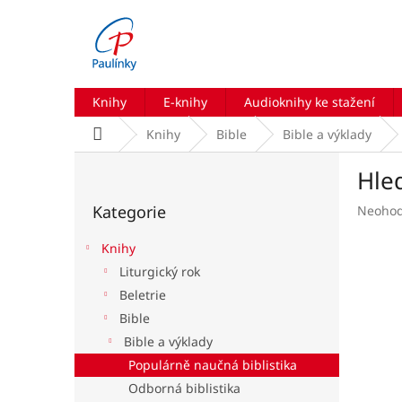
Přejít
na
obsah
Knihy
E-knihy
Audioknihy ke stažení
Domů
Knihy
Bible
Bible a výklady
P
Hle
o
Přeskočit
s
Kategorie
Průmě
Neoho
kategorie
t
hodnoc
r
produk
Knihy
a
je
Liturgický rok
n
0,0
Beletrie
z
n
5
í
Bible
hvězdič
p
Bible a výklady
a
Populárně naučná biblistika
n
Odborná biblistika
e