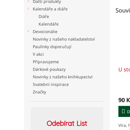
Další produkty
Kalendáře a diáře
Souvi
Diáře
Kalendáře
Devocionálie
Novinky z našeho nakladatelství
Paulínky doporučují
V akci
Připravujeme
U st
Dárkové poukazy
Novinky z našeho knihkupectví
Svatební inspirace
Značky
90 K
D
Odebírat
List
Víra, 