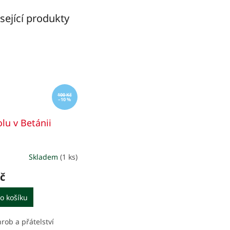
sející produkty
100 Kč
–10 %
olu v Betánii
Skladem
(1 ks)
č
o košíku
hrob a přátelství