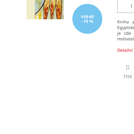
110 Kč
–10 %
Kniha p
Egyptsk
je zde 
mstivost
Detailní
TISK