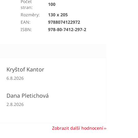
Počet
100
stran
:
Rozměry
:
130 x 205
EAN
:
9788074122972
ISBN
:
978-80-7412-297-2
Kryštof Kantor
Hodnocení obchodu je 5 z 5 hvězdiček.
6.8.2026
Dana Pletichová
Hodnocení obchodu je 5 z 5 hvězdiček.
2.8.2026
Zobrazit další hodnocení