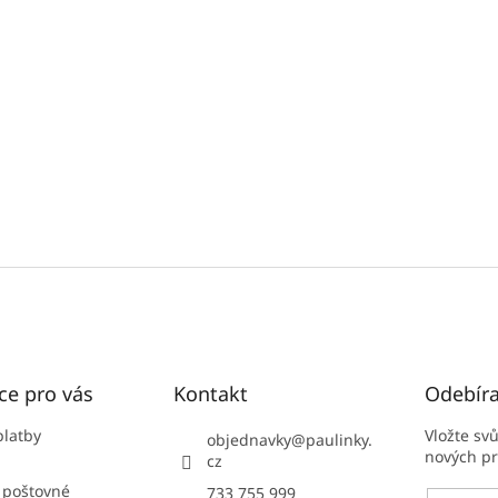
ce pro vás
Kontakt
Odebíra
platby
Vložte sv
objednavky
@
paulinky.
nových p
cz
 poštovné
733 755 999