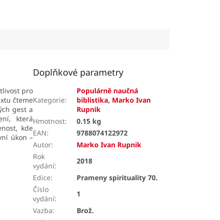
Doplňkové parametry
tlivost pro
Populárně naučná
extu čteme
Kategorie
:
biblistika
,
Marko Ivan
ných gest a
Rupnik
ní, která
Hmotnost
:
0.15 kg
enost, kde
EAN
:
9788074122972
vní úkon –
Autor
:
Marko Ivan Rupnik
Rok
2018
vydání
:
Edice
:
Prameny spirituality 70.
Číslo
1
vydání
:
Vazba
:
Brož.