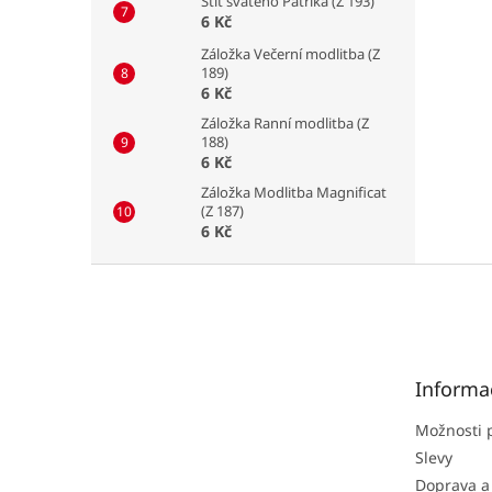
Štít svatého Patrika (Z 193)
6 Kč
Záložka Večerní modlitba (Z
189)
6 Kč
Záložka Ranní modlitba (Z
188)
6 Kč
Záložka Modlitba Magnificat
(Z 187)
6 Kč
Z
á
p
a
t
Informa
í
Možnosti 
Slevy
Doprava a