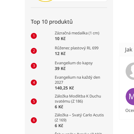
Top 10 produktů
Zázračná medailka (1 cm)
10 Kč
Růženec plastový RL 699
12 Kč
Evangelium do kapsy
39 Kč
Evangelium na každý den
2027
140,25 Kč
Záložka Modlitba K Duchu
svatému (Z 186)
6 Kč
Oceň
Záložka – Svatý Carlo Acutis
(Z 169)
6 Kč