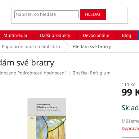
HLEDAT
Multimédia
Další produkty
Devocionálie
Blog
Populárně naučná biblistika
Hledám své bratry
dám své bratry
rné
dnoceno
Podrobnosti hodnocení
Značka:
Refugium
ení
tu
110 Kč
99 
Měrná
Skla
cena:
ek.
Můžeme 
Doprava