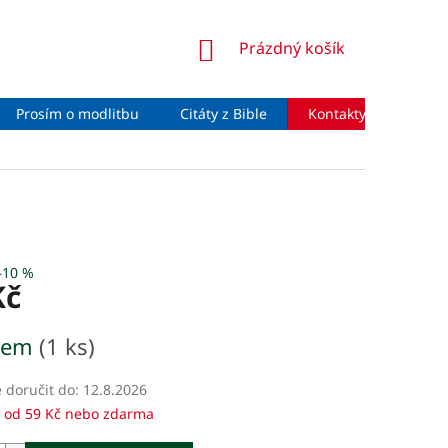
NÁKUPNÍ
Prázdný košík
KOŠÍK
Prosím o modlitbu
Citáty z Bible
Kontakty
Moje 
–10 %
Kč
dem
(1 ks)
doručit do:
12.8.2026
 od 59 Kč nebo zdarma