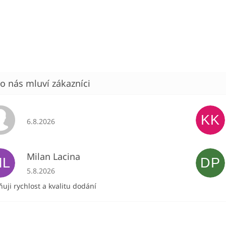
KK
Hodnocení obchodu je 5 z 5 hvězdiček.
6.8.2026
Milan Lacina
ML
DP
Hodnocení obchodu je 5 z 5 hvězdiček.
5.8.2026
uji rychlost a kvalitu dodání