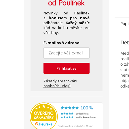
od Paulínek
Novinky od Paulínek
s
bonusem pro nové
odběratele.
Každý měsíc
Popi
kód na knihu měsíce pro
všechny.
Det
E-mailová adresa
Medi
real
o zá
Přihlásit se
sta
nemo
obja
Zásady zpracování
odka
osobních údajů