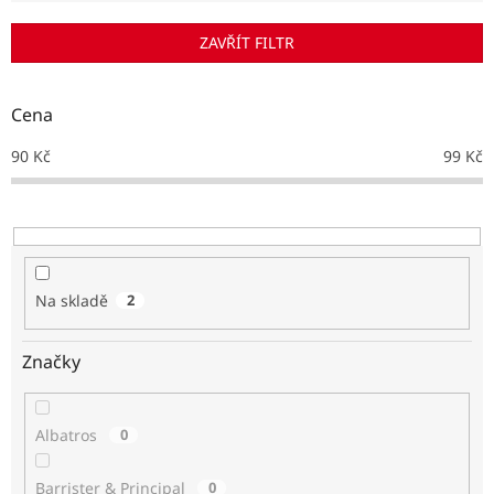
í
p
ZAVŘÍT FILTR
r
o
d
Cena
u
k
90
Kč
99
Kč
t
ů
Na skladě
2
Značky
Albatros
0
Barrister & Principal
0