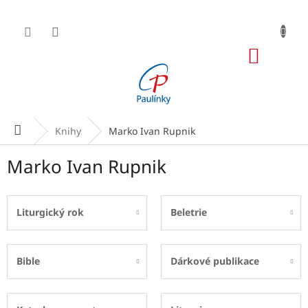
Přejít
na
obsah
NÁKUP
KOŠÍK
Domů
Knihy
Marko Ivan Rupnik
Marko Ivan Rupnik
Liturgický rok
Beletrie
Bible
Dárkové publikace