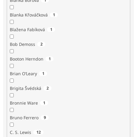
Blanka Borová
Blanka Křováčková
1
Blažena Fabíková
1
Bob Demoss
2
Booton Herndon
1
Brian O’Leary
1
Brigita Švédská
2
Bronnie Ware
1
Bruno Ferrero
9
C. S. Lewis
12