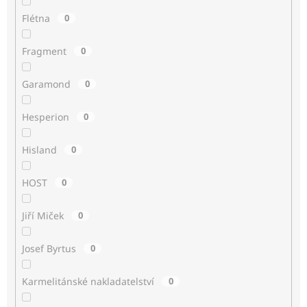
Flétna
0
Fragment
0
Garamond
0
Hesperion
0
Hisland
0
HOST
0
Jiří Miček
0
Josef Byrtus
0
Karmelitánské nakladatelství
0