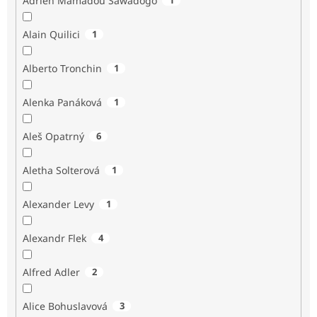
Adrien Mamadou Sawadogo
Alain Quilici
1
Alberto Tronchin
1
Alenka Panáková
1
Aleš Opatrný
6
Aletha Solterová
1
Alexander Levy
1
Alexandr Flek
4
Alfred Adler
2
Alice Bohuslavová
3