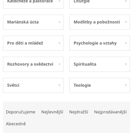
Katecheze a pastorace
Liturgie
Mariánská úcta
Modlitby a pobožnosti
Pro děti a mládež
Psychologie a vztahy
Rozhovory a svědectví
Spiritualita
Světci
Teologie
Ř
a
Doporučujeme
Nejlevnější
Nejdražší
Nejprodávanější
z
e
Abecedně
n