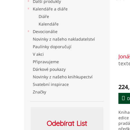
Další produkty
Kalendáře a diáře
Diáře
Kalendáře
Devocionálie
Novinky z našeho nakladatelství
Paulínky doporučují
V akci
Jon
Připravujeme
text
Dárkové poukazy
Hoš
Novinky z našeho knihkupectví
Svatební inspirace
224,
Značky
D
Kniha
edice
Odebírat
List
pradá
předk