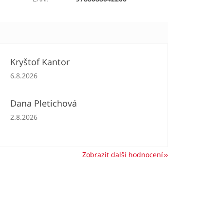
Kryštof Kantor
Hodnocení obchodu je 5 z 5 hvězdiček.
6.8.2026
Dana Pletichová
Hodnocení obchodu je 5 z 5 hvězdiček.
2.8.2026
Zobrazit další hodnocení