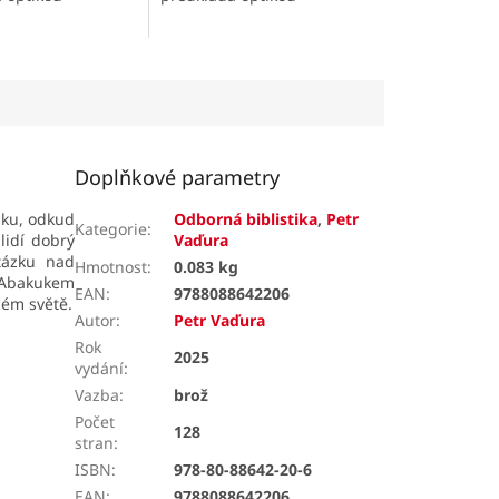
ch
současných
ních osobností.
inspirativních osobností.
ckých knih ve
Text biblických knih ve
ých...
stravitelných denních...
Doplňkové parametry
́zku, odkud
Odborná biblistika
,
Petr
Kategorie
:
idí dobrý
Vaďura
tázku nad
Hmotnost
:
0.083 kg
s Abakukem
EAN
:
9788088642206
ém světě.
Autor
:
Petr Vaďura
Rok
2025
vydání
:
Vazba
:
brož
Počet
128
stran
:
ISBN
:
978-80-88642-20-6
EAN
:
9788088642206