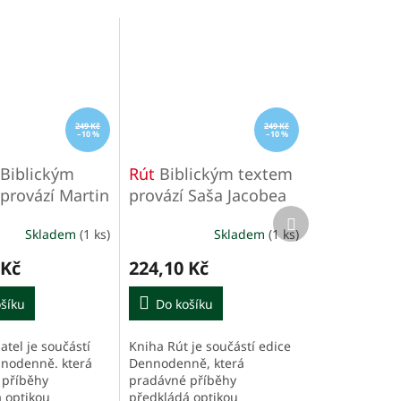
249 Kč
249 Kč
–10 %
–10 %
Biblickým
Rút
Biblickým textem
provází Martin
provází Saša Jacobea
Další
a
produkt
Skladem
(1 ks)
Skladem
(1 ks)
 Kč
224,10 Kč
šíku
Do košíku
atel je součástí
Kniha Rút je součástí edice
nodenně. která
Dennodenně, která
 příběhy
pradávné příběhy
 optikou
předkládá optikou