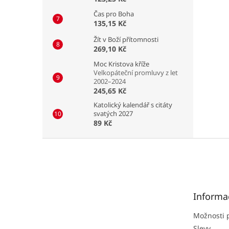
Čas pro Boha
135,15 Kč
Žít v Boží přítomnosti
269,10 Kč
Moc Kristova kříže
Velkopáteční promluvy z let
2002–2024
245,65 Kč
Katolický kalendář s citáty
svatých 2027
89 Kč
Z
á
p
a
t
Informa
í
Možnosti 
Slevy