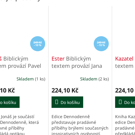
249 Kč
249 Kč
–10 %
–10 %
áš
Biblickým
Ester
Biblickým
Kazatel
em provází Pavel
textem provází Jana
textem 
ek
Šrámková
C. Putn
Skladem
(1 ks)
Skladem
(2 ks)
10 Kč
224,10 Kč
224,10
o košíku
Do košíku
Do ko
 Jonáš je součástí
Edice Dennodenně
Kniha Kaz
 Dennodenně, která
představuje pradávné
edice Den
vné příběhy
příběhy brýlemi současných
pradávné
ládá optikou
inspirativních osobností.
předkládá