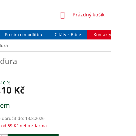
NÁKUPNÍ
Prázdný košík
KOŠÍK
Prosím o modlitbu
Citáty z Bible
Kontakty
Moje 
ďura
aďura
–10 %
,10 Kč
dem
doručit do:
13.8.2026
 od 59 Kč nebo zdarma