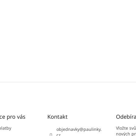
ce pro vás
Kontakt
Odebíra
platby
Vložte sv
objednavky
@
paulinky.
nových p
cz