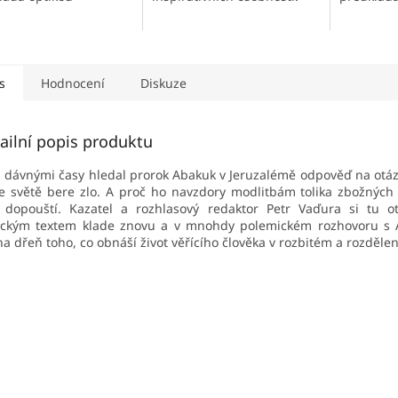
sných
Text biblických knih ve
současný
ativních osobností.
stravitelných denních
inspirativ
iblických knih ve
porcích. Komentáře, které
Text bibli
telných denních...
vtahují text...
straviteln
s
Hodnocení
Diskuze
ailní popis produktu
d dávnými časy hledal prorok Abakuk v Jeruzalémě odpověď na ota
e světě bere zlo. A proč ho navzdory modlitbám tolika zbožných l
 dopouští. Kazatel a rozhlasový redaktor Petr Vaďura si tu o
ickým textem klade znovu a v mnohdy polemickém rozhovoru 
a dřeň toho, co obnáší život věřícího člověka v rozbitém a rozdělen