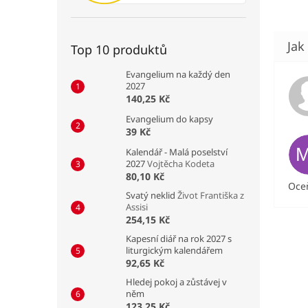
Top 10 produktů
Evangelium na každý den
2027
140,25 Kč
Evangelium do kapsy
39 Kč
Kalendář - Malá poselství
2027
Vojtěcha Kodeta
80,10 Kč
Oceň
Svatý neklid
Život Františka z
Assisi
254,15 Kč
Kapesní diář na rok 2027 s
liturgickým kalendářem
92,65 Kč
Hledej pokoj a zůstávej v
něm
123,25 Kč