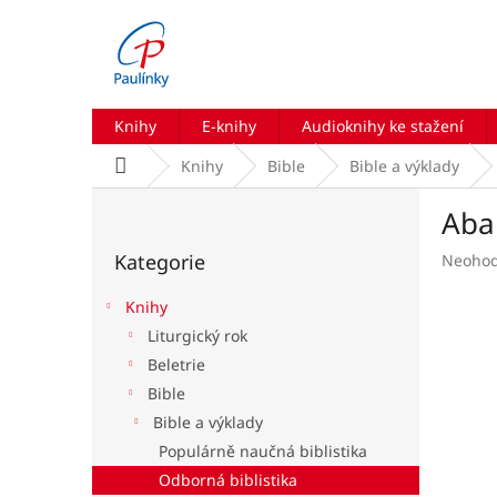
Přejít
na
obsah
Knihy
E-knihy
Audioknihy ke stažení
Domů
Knihy
Bible
Bible a výklady
P
Aba
o
Přeskočit
s
Kategorie
Průmě
Neoho
kategorie
t
hodnoc
r
produk
Knihy
a
je
Liturgický rok
n
0,0
Beletrie
z
n
5
í
Bible
hvězdič
p
Bible a výklady
a
Populárně naučná biblistika
n
Odborná biblistika
e