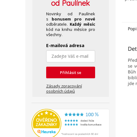
od Paulínek
souča
inspir
Novinky od Paulínek
Text b
s
bonusem pro nové
stravi
odběratele.
Každý měsíc
Popi
kód na knihu měsíce pro
všechny.
E-mailová adresa
Det
Pře
se v
Bůh
Přihlásit se
bibl
jde n
Zásady zpracování
osobních údajů