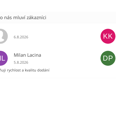
KK
Hodnocení obchodu je 5 z 5 hvězdiček.
6.8.2026
Milan Lacina
ML
DP
Hodnocení obchodu je 5 z 5 hvězdiček.
5.8.2026
uji rychlost a kvalitu dodání