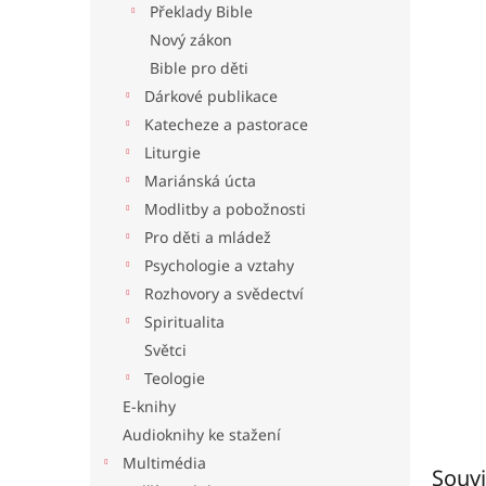
Překlady Bible
l
Nový zákon
Bible pro děti
Dárkové publikace
Katecheze a pastorace
Liturgie
Mariánská úcta
Modlitby a pobožnosti
Pro děti a mládež
Psychologie a vztahy
Rozhovory a svědectví
Spiritualita
Světci
Teologie
E-knihy
Audioknihy ke stažení
Multimédia
Souvi