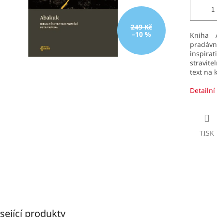
249 Kč
–10 %
Kniha 
pradáv
inspira
stravite
text na k
Detailní
TISK
sející produkty